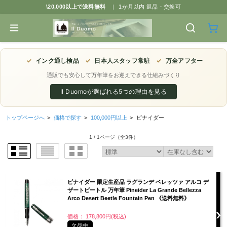
\20,000以上で送料無料
|
1か月以内 返品・交換可
✓
インク通し検品
✓
日本人スタッフ常駐
✓
万全アフター
通販でも安心して万年筆をお迎えできる仕組みづくり
Il Duomoが選ばれる5つの理由を見る
トップページへ
>
価格で探す
>
100,000円以上
>
ピナイダー
1 / 1ページ
（全3件）
ピナイダー 限定生産品 ラグランデ ベレッツァ アルコ デ
ザートビートル 万年筆 Pineider La Grande Bellezza
Arco Desert Beetle Fountain Pen 《送料無料》
価格： 178,800円(税込)
欠品中