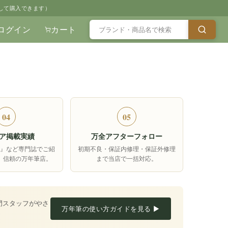
して購入できます）
ログイン
カート
04
05
ア掲載実績
万全アフターフォロー
箱』など専門誌でご紹
初期不良・保証内修理・保証外修理
、信頼の万年筆店。
まで当店で一括対応。
門スタッフがやさ
万年筆の使い方ガイドを見る ▶