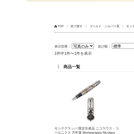
TOP
色で探す
ゴールド・シルバー系
モン
表示切替：
並び順：
1件中1件〜1件を表示
商品一覧
モンテグラッパ 限定生産品 ニコラウス・コ
ペルニクス 万年筆 Montegrappa Nicolaus