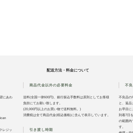
配送方法・料金について
商品代金以外の必要料金
不良
望にあわ
送料(全国一律600円)、銀行振込手数料は原則としてお客様
不良品の
負担にてお願い致します。
と、返品
(20,000円以上のお買い物で送料無料。)
お早目に
消費税は全て商品代金(税込価格)に含んで表示しています。
到着7日
can
の範囲内
す。
引き渡し時期
のクレジッ
修理・交