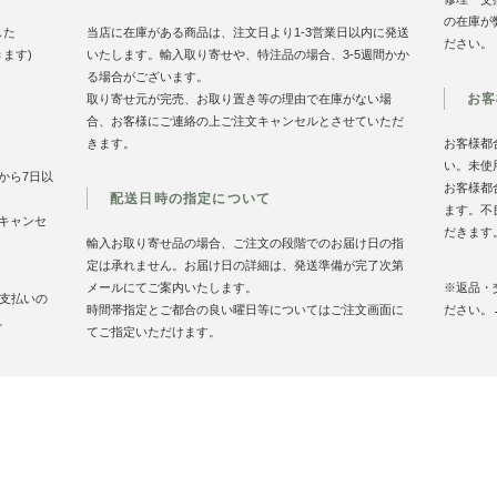
の在庫が
した
当店に在庫がある商品は、注文日より1-3営業日以内に発送
ださい。
きます)
いたします。輸入取り寄せや、特注品の場合、3-5週間かか
る場合がございます。
お客
取り寄せ元が完売、お取り置き等の理由で在庫がない場
合、お客様にご連絡の上ご注文キャンセルとさせていただ
きます。
お客様都
い。未使
から7日以
お客様都
配送日時の指定について
ます。不
キャンセ
だきます
輸入お取り寄せ品の場合、ご注文の段階でのお届け日の指
定は承れません。お届け日の詳細は、発送準備が完了次第
メールにてご案内いたします。
※返品・
お支払いの
時間帯指定とご都合の良い曜日等についてはご注文画面に
ださい。
。
てご指定いただけます。