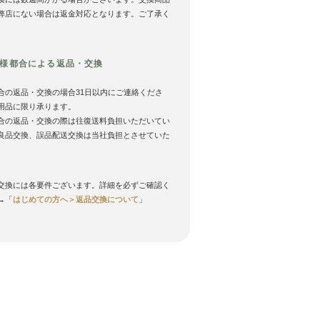
弊店にない場合は返金対応となります。ご了承く
様都合による返品・交換
合の返品・交換の場合31日以内にご連絡くださ
用品に限り承ります。
合の返品・交換の際は往復送料負担いただいてい
良品交換、誤品配送交換は当社負担とさせていた
。
交換には各要件ございます。詳細を必ずご確認く
→「
はじめての方へ＞返品交換について
」