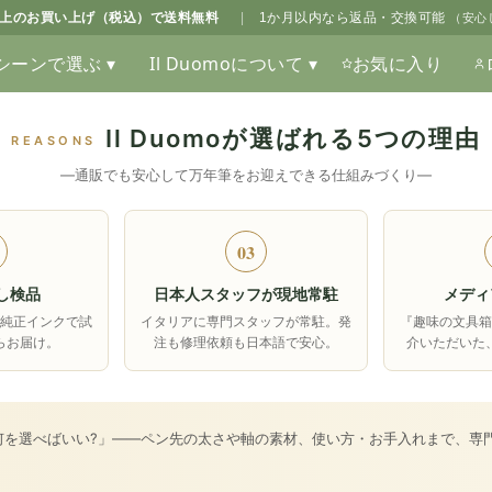
0以上のお買い上げ（税込）で送料無料
|
1か月以内なら返品・交換可能
（安心
シーンで選ぶ ▾
Il Duomoについて ▾
お気に入り
Il Duomoが選ばれる5つの理由
REASONS
―通販でも安心して万年筆をお迎えできる仕組みづくり―
03
し検品
日本人スタッフが現地常駐
メディ
純正インクで試
イタリアに専門スタッフが常駐。発
『趣味の文具
らお届け。
注も修理依頼も日本語で安心。
介いただいた
何を選べばいい?」――ペン先の太さや軸の素材、使い方・お手入れまで、専