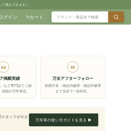
して購入できます）
ログイン
カート
04
05
ア掲載実績
万全アフターフォロー
箱』など専門誌でご紹
初期不良・保証内修理・保証外修理
、信頼の万年筆店。
まで当店で一括対応。
門スタッフがやさ
万年筆の使い方ガイドを見る ▶