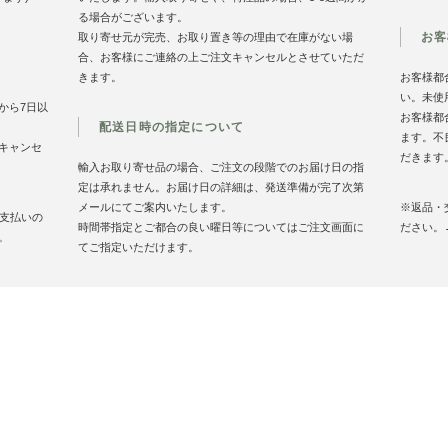
る場合がございます。
お客
取り寄せ元が完売、お取り置き等の理由で在庫がない場
合、お客様にご連絡の上ご注文キャンセルとさせていただ
きます。
お客様都
い。未使
から7日以
お客様都
配送日時の指定について
ます。不
キャンセ
だきます
輸入お取り寄せ品の場合、ご注文の段階でのお届け日の指
定は承れません。お届け日の詳細は、発送準備が完了次第
メールにてご案内いたします。
※返品・
お支払いの
時間帯指定とご都合の良い曜日等についてはご注文画面に
ださい。
。
てご指定いただけます。
お買い物案内
特定商取引法に基づく表記
プライバシーポリシ