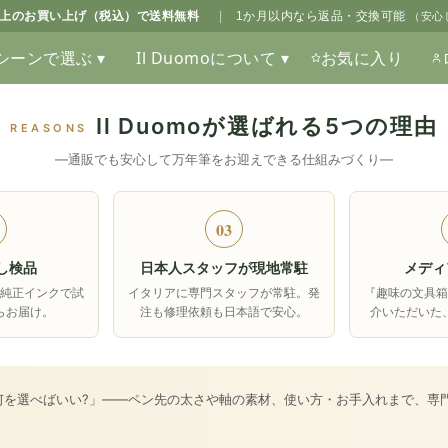
0以上のお買い上げ（税込）で送料無料
|
1か月以内なら返品・交換可能
（安心
シーンで選ぶ ▾
Il Duomoについて ▾
お気に入り
Il Duomoが選ばれる5つの理由
REASONS
―通販でも安心して万年筆をお迎えできる仕組みづくり―
03
し検品
日本人スタッフが現地常駐
メディ
純正インクで試
イタリアに専門スタッフが常駐。発
『趣味の文具
らお届け。
注も修理依頼も日本語で安心。
介いただいた
何を選べばいい?」――ペン先の太さや軸の素材、使い方・お手入れまで、専