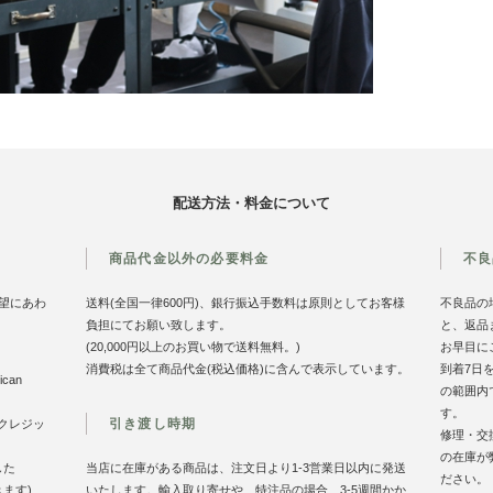
配送方法・料金について
商品代金以外の必要料金
不良
望にあわ
送料(全国一律600円)、銀行振込手数料は原則としてお客様
不良品の
負担にてお願い致します。
と、返品
(20,000円以上のお買い物で送料無料。)
お早目に
消費税は全て商品代金(税込価格)に含んで表示しています。
到着7日
can
の範囲内
す。
引き渡し時期
のクレジッ
修理・交
の在庫が
した
当店に在庫がある商品は、注文日より1-3営業日以内に発送
ださい。
きます)
いたします。輸入取り寄せや、特注品の場合、3-5週間かか