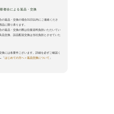
様都合による返品・交換
合の返品・交換の場合31日以内にご連絡くださ
用品に限り承ります。
合の返品・交換の際は往復送料負担いただいてい
良品交換、誤品配送交換は当社負担とさせていた
。
交換には各要件ございます。詳細を必ずご確認く
→「
はじめての方へ＞返品交換について
」
ー