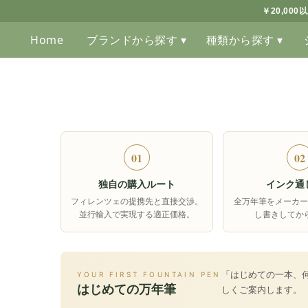
￥20,00
Home
ブランドから探す ▾
種類から探す ▾
01
02
独自の購入ルート
インク通
フィレンツェの提携先と直接交渉。
全万年筆をメーカー
並行輸入で実現する適正価格。
し書きしてか
「はじめての一本、
YOUR FIRST FOUNTAIN PEN
はじめての万年筆
しくご案内します。