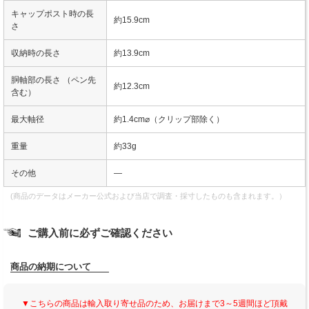
キャップポスト時の長
約15.9cm
さ
収納時の長さ
約13.9cm
胴軸部の長さ （ペン先
約12.3cm
含む）
最大軸径
約1.4cm⌀（クリップ部除く）
重量
約33g
その他
―
(商品のデータはメーカー公式および当店で調査・採寸したものも含まれます。）
ご購入前に必ずご確認ください
商品の納期について
▼こちらの商品は輸入取り寄せ品のため、お届けまで3～5週間ほど頂戴