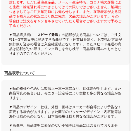
致します。ただし受注生産品、メーカー生産待ち、コロナ禍の影響によ
る生産・輸送遅れ等につきましてはその限りではございません。納期に
つきましてはご注文確定時にお知らせします。また、在庫表示がある商
品でも輸入元の状況により既に完売、欠品の場合がございます。 その
場合はご注文をキャンセルさせていただく場合がございますので予めご
了承ください。
▼商品選択欄に「
スピード発送
」の記載がある商品については、ご注文
後1～3営業日中に発送できる商品です（休業日を除く。お支払い方法が
銀行振り込みの場合ご入金確認後となります）。またスピード発送の商
品は記載がない限り、インク通しを含む検品・商品撮影済みのものとな
りますのでご了承ください。
商品表示について
▼軸の模様や色合いは製法上一本一本異なり、個体差が生じます。また
商品写真の色合いは、モニター設定等により実物と多少異なる場合があ
ります。
▼商品のデザイン、仕様、外観、価格はメーカー都合等により予告なく
変更する場合があります。また商品のパッケージデザイン・内容物等は
海外仕様のものとなり、日本販売用仕様と異なる場合がございます。
▼画像中、商品説明に表記のない小物等は商品には含まれておりませ
ん。