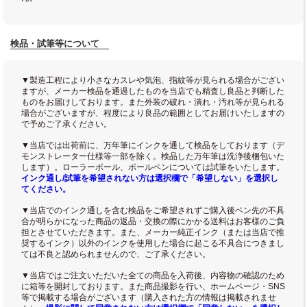
検品・試筆等について
▼製造工程により小さなカスレや気泡、指紋等が見られる場合がござい
ますが、メーカー検品を通過したものを当店でも精査し良品と判断した
ものをお届けしております。また外装の破れ・潰れ・汚れ等が見られる
場合がございますが、程度により良品の範囲としてお届けいたしますの
で予めご了承ください。
▼当店では出荷前に、万年筆にインクを通して検品をしております（デ
モンストレーター仕様等一部を除く。検品した万年筆は洗浄後梱包いた
します）。ローラーボール、ボールペンについては試筆をいたします。
インク通し/試筆を希望されない方は選択欄で「希望しない」を選択し
てください。
▼当店でのインク通しを含む検品をご希望されずご購入後ペン先の不具
合が明らかになった商品の返品・交換の際にかかる送料はお客様のご負
担とさせていただきます。また、メーカー純正インク（または当店で推
奨するインク）以外のインクを使用した場合に起こる不具合につきまし
ては不良と認められませんので、ご了承ください。
▼当店ではご注文いただいた全ての商品を入荷後、内容物の確認のため
に箱等を開封しております。また商品撮影を行い、ホームページ・SNS
等で掲載する場合がございます（購入された方の情報は掲載されませ