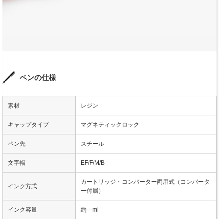
ペンの仕様
素材
レジン
キャップタイプ
マグネティックロック
ペン先
スチール
文字幅
EF/F/M/B
カートリッジ・コンバーター両用式（コンバータ
インク方式
ー付属）
インク容量
約―ml