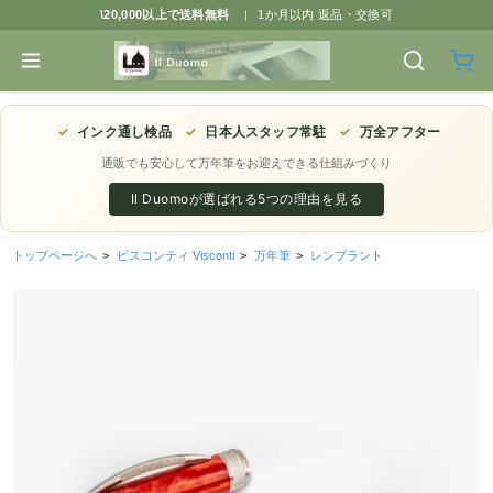
\20,000以上で送料無料
|
1か月以内 返品・交換可
✓
インク通し検品
✓
日本人スタッフ常駐
✓
万全アフター
通販でも安心して万年筆をお迎えできる仕組みづくり
Il Duomoが選ばれる5つの理由を見る
トップページへ
>
ビスコンティ Visconti
>
万年筆
>
レンブラント