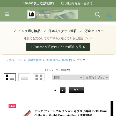
\20,000以上で送料無料
|
1か月以内 返品・交換可
✓
インク通し検品
✓
日本人スタッフ常駐
✓
万全アフター
通販でも安心して万年筆をお迎えできる仕組みづくり
Il Duomoが選ばれる5つの理由を見る
トップページへ
>
価格で探す
>
30,000円～50,000円
>
デルタ
1 / 2ページ
（全31件）
1
2
次へ
NEW
デルタ デューン コレクション ギブリ 万年筆 Delta Dune
Collection Ghibli Fountain Pen《送料無料》