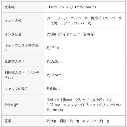
文字幅
EF/F/M/B/STUB(1.1mm/1.5ｍｍ)
カートリッジ・コンバーター両用式（コンバータ
インク方式
ー付属）、アイドロッパー式
インク容量
約5ml（アイドロッパー使用時）
キャップポスト時の長
約17.1cm
さ
収納時の長さ
約15.3cm
胴軸部の長さ （ペン先
約13.5cm
含む）
キャップの長さ
約6.6cm
胴軸：約1.5cm⌀ グリップ（最少径）：約
最大軸径
1.07cm⌀ キャップ：約1.6cm⌀（クリップ含め：
約1.9cm⌀）
重量
約28g 胴軸：約17g キャップ：約11g