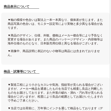
商品表示について
▼軸の模様や色合いは製法上一本一本異なり、個体差が生じます。また
商品写真の色合いは、モニター設定等により実物と多少異なる場合があ
ります。
▼商品のデザイン、仕様、外観、価格はメーカー都合等により予告なく
変更する場合があります。また商品のパッケージデザイン・内容物等は
海外仕様のものとなり、日本販売用仕様と異なる場合がございます。
▼画像中、商品説明に表記のない小物等は商品には含まれておりませ
ん。
検品・試筆等について
▼製造工程により小さなカスレや気泡、指紋等が見られる場合がござい
ますが、メーカー検品を通過したものを当店でも精査し良品と判断した
ものをお届けしております。また外装の破れ・潰れ・汚れ等が見られる
場合がございますが、程度により良品の範囲としてお届けいたしますの
で予めご了承ください。
▼当店では出荷前に、万年筆にインクを通して検品をしております（デ