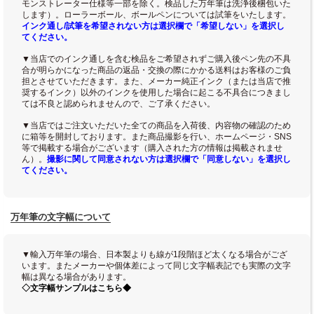
モンストレーター仕様等一部を除く。検品した万年筆は洗浄後梱包いた
します）。ローラーボール、ボールペンについては試筆をいたします。
インク通し/試筆を希望されない方は選択欄で「希望しない」を選択し
てください。
▼当店でのインク通しを含む検品をご希望されずご購入後ペン先の不具
合が明らかになった商品の返品・交換の際にかかる送料はお客様のご負
担とさせていただきます。また、メーカー純正インク（または当店で推
奨するインク）以外のインクを使用した場合に起こる不具合につきまし
ては不良と認められませんので、ご了承ください。
▼当店ではご注文いただいた全ての商品を入荷後、内容物の確認のため
に箱等を開封しております。また商品撮影を行い、ホームページ・SNS
等で掲載する場合がございます（購入された方の情報は掲載されませ
ん）。
撮影に関して同意されない方は選択欄で「同意しない」を選択し
てください。
万年筆の文字幅について
▼輸入万年筆の場合、日本製よりも線が1段階ほど太くなる場合がござ
います。またメーカーや個体差によって同じ文字幅表記でも実際の文字
幅は異なる場合があります。
◇文字幅サンプルはこちら◆