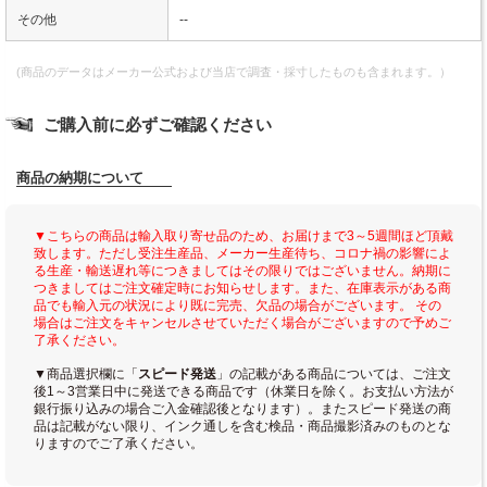
その他
--
(商品のデータはメーカー公式および当店で調査・採寸したものも含まれます。）
ご購入前に必ずご確認ください
商品の納期について
▼こちらの商品は輸入取り寄せ品のため、お届けまで3～5週間ほど頂戴
致します。ただし受注生産品、メーカー生産待ち、コロナ禍の影響によ
る生産・輸送遅れ等につきましてはその限りではございません。納期に
つきましてはご注文確定時にお知らせします。また、在庫表示がある商
品でも輸入元の状況により既に完売、欠品の場合がございます。 その
場合はご注文をキャンセルさせていただく場合がございますので予めご
了承ください。
▼商品選択欄に「
スピード発送
」の記載がある商品については、ご注文
後1～3営業日中に発送できる商品です（休業日を除く。お支払い方法が
銀行振り込みの場合ご入金確認後となります）。またスピード発送の商
品は記載がない限り、インク通しを含む検品・商品撮影済みのものとな
りますのでご了承ください。