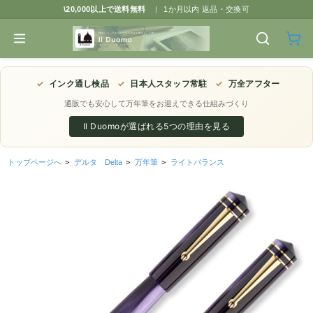
\20,000以上で送料無料
|
1か月以内 返品・交換可
✓
インク通し検品
✓
日本人スタッフ常駐
✓
万全アフター
通販でも安心して万年筆をお迎えできる仕組みづくり
Il Duomoが選ばれる5つの理由を見る
トップページへ
>
デルタ Delta
>
万年筆
>
ライトバランス