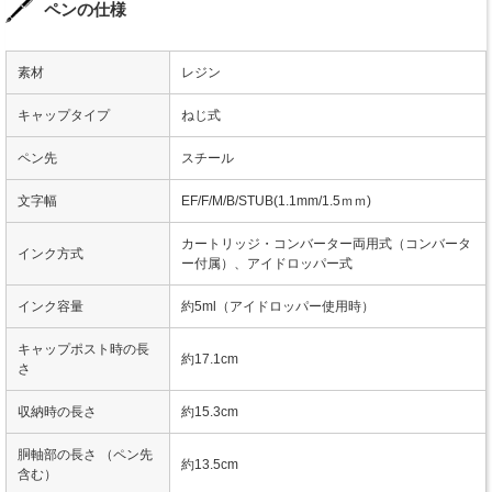
ペンの仕様
素材
レジン
キャップタイプ
ねじ式
ペン先
スチール
文字幅
EF/F/M/B/STUB(1.1mm/1.5ｍｍ)
カートリッジ・コンバーター両用式（コンバータ
インク方式
ー付属）、アイドロッパー式
インク容量
約5ml（アイドロッパー使用時）
キャップポスト時の長
約17.1cm
さ
収納時の長さ
約15.3cm
胴軸部の長さ （ペン先
約13.5cm
含む）