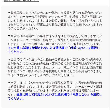
▼製造工程により小さなカスレや気泡、指紋等が見られる場合がござい
ますが、メーカー検品を通過したものを当店でも精査し良品と判断した
ものをお届けしております。また外装の破れ・潰れ・汚れ等が見られる
場合がございますが、程度により良品の範囲としてお届けいたしますの
で予めご了承ください。
▼当店では出荷前に、万年筆にインクを通して検品をしております（デ
モンストレーター仕様等一部を除く。検品した万年筆は洗浄後梱包いた
します）。ローラーボール、ボールペンについては試筆をいたします。
インク通し/試筆を希望されない方は選択欄で「希望しない」を選択し
てください。
▼当店でのインク通しを含む検品をご希望されずご購入後ペン先の不具
合が明らかになった商品の返品・交換の際にかかる送料はお客様のご負
担とさせていただきます。また、メーカー純正インク（または当店で推
奨するインク）以外のインクを使用した場合に起こる不具合につきまし
ては不良と認められませんので、ご了承ください。
▼当店ではご注文いただいた全ての商品を入荷後、内容物の確認のため
に箱等を開封しております。また商品撮影を行い、ホームページ・SNS
等で掲載する場合がございます（購入された方の情報は掲載されませ
ん）。
撮影に関して同意されない方は選択欄で「同意しない」を選択し
てください。