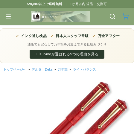
\20,000以上で送料無料
|
1か月以内 返品・交換可
✓
インク通し検品
✓
日本人スタッフ常駐
✓
万全アフター
通販でも安心して万年筆をお迎えできる仕組みづくり
Il Duomoが選ばれる5つの理由を見る
トップページへ
>
デルタ Delta
>
万年筆
>
ライトバランス