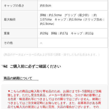
キャップの長さ
約6.6cm
胴軸：約1.5cm⌀ グリップ（最少径）：約
最大軸径
1.07cm⌀ キャップ：約1.6cm⌀（クリップ含め：
約1.9cm⌀）
重量
約28g 胴軸：約17g キャップ：約11g
その他
--
(商品のデータはメーカー公式および当店で調査・採寸したものも含まれます。）
ご購入前に必ずご確認ください
商品の納期について
▼こちらの商品は輸入取り寄せ品のため、お届けまで3～5週間ほど頂戴
致します。ただし受注生産品、メーカー生産待ち、コロナ禍の影響によ
る生産・輸送遅れ等につきましてはその限りではございません。納期に
つきましてはご注文確定時にお知らせします。また、在庫表示がある商
品でも輸入元の状況により既に完売、欠品の場合がございます。 その