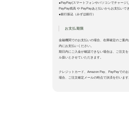
●PayPay(スマートフォンやパソコンでチャージ
PayPay残高 や PayPayあと払いからお支払いで
●銀行振込（みずほ銀行）
お支払期限
金融機関でのお支払いの場合、在庫確定のご案内
内にお支払いください。
期日内にご入金が確認できない場合は、ご注文を
ル扱いとさせていただきます。
クレジットカード、Amazon Pay、PayPayでの
場合、ご注文確定メールの時点で決済を行います