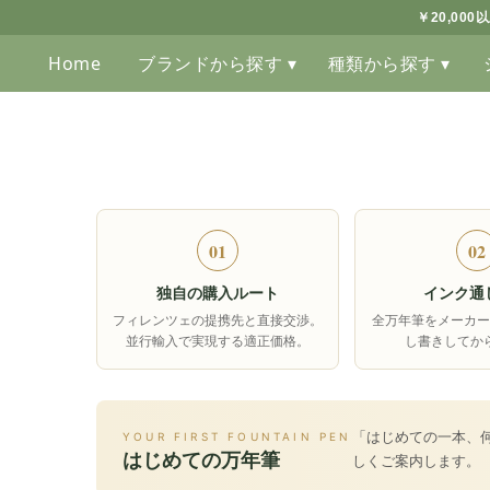
￥20,00
Home
ブランドから探す ▾
種類から探す ▾
01
02
独自の購入ルート
インク通
フィレンツェの提携先と直接交渉。
全万年筆をメーカー
並行輸入で実現する適正価格。
し書きしてか
「はじめての一本、
YOUR FIRST FOUNTAIN PEN
はじめての万年筆
しくご案内します。