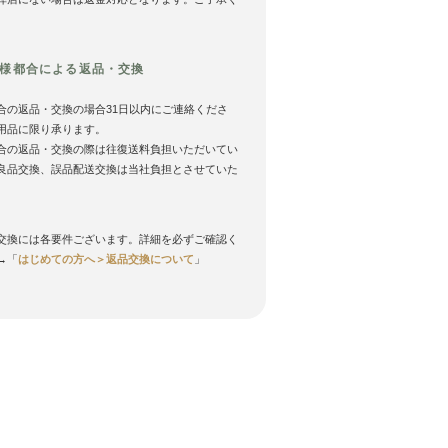
様都合による返品・交換
合の返品・交換の場合31日以内にご連絡くださ
用品に限り承ります。
合の返品・交換の際は往復送料負担いただいてい
良品交換、誤品配送交換は当社負担とさせていた
。
交換には各要件ございます。詳細を必ずご確認く
→「
はじめての方へ＞返品交換について
」
ー