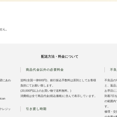
せん。
配送方法・料金について
商品代金以外の必要料金
不良
望にあわ
送料(全国一律600円)、銀行振込手数料は原則としてお客様
不良品の
負担にてお願い致します。
と、返品
(20,000円以上のお買い物で送料無料。)
お早目に
消費税は全て商品代金(税込価格)に含んで表示しています。
到着7日
can
の範囲内
す。
引き渡し時期
のクレジッ
修理・交
の在庫が