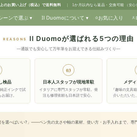
0以上のお買い上げ（税込）で送料無料
|
1か月以内なら返品・交換可能
（安心
シーンで選ぶ ▾
Il Duomoについて ▾
お気に入り
Il Duomoが選ばれる5つの理由
REASONS
―通販でも安心して万年筆をお迎えできる仕組みづくり―
03
し検品
日本人スタッフが現地常駐
メディ
純正インクで試
イタリアに専門スタッフが常駐。発
『趣味の文具
らお届け。
注も修理依頼も日本語で安心。
介いただいた
何を選べばいい?」――ペン先の太さや軸の素材、使い方・お手入れまで、専