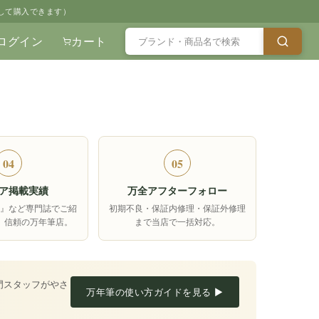
して購入できます）
ログイン
カート
04
05
ア掲載実績
万全アフターフォロー
箱』など専門誌でご紹
初期不良・保証内修理・保証外修理
、信頼の万年筆店。
まで当店で一括対応。
門スタッフがやさ
万年筆の使い方ガイドを見る ▶