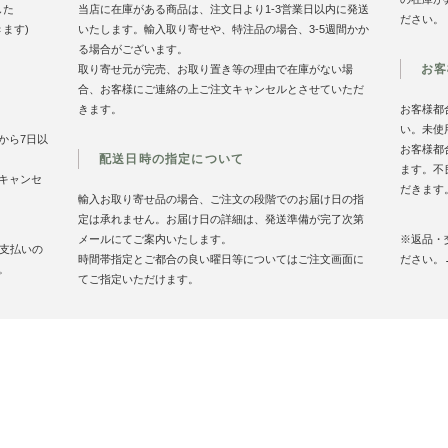
した
当店に在庫がある商品は、注文日より1-3営業日以内に発送
ださい。
きます)
いたします。輸入取り寄せや、特注品の場合、3-5週間かか
る場合がございます。
お客
取り寄せ元が完売、お取り置き等の理由で在庫がない場
合、お客様にご連絡の上ご注文キャンセルとさせていただ
きます。
お客様都
い。未使
から7日以
お客様都
配送日時の指定について
ます。不
キャンセ
だきます
輸入お取り寄せ品の場合、ご注文の段階でのお届け日の指
定は承れません。お届け日の詳細は、発送準備が完了次第
メールにてご案内いたします。
※返品・
お支払いの
時間帯指定とご都合の良い曜日等についてはご注文画面に
ださい。
。
てご指定いただけます。
お買い物案内
特定商取引法に基づく表記
プライバシーポリシ