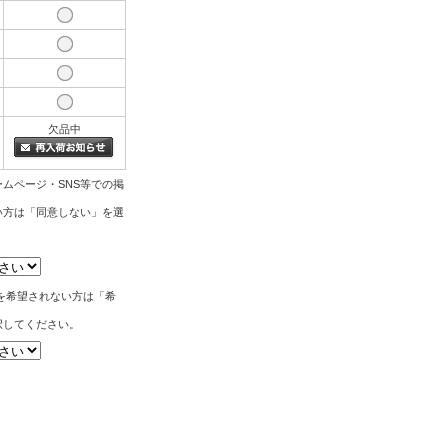
欠品中
ムページ・SNS等での掲
い方は「同意しない」を選
。
を希望されない方は「希
択してください。