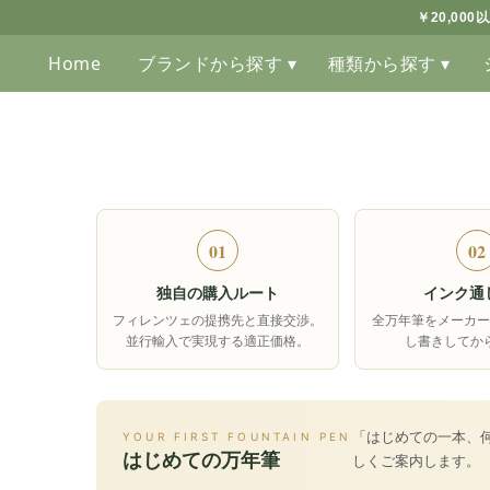
￥20,00
Home
ブランドから探す ▾
種類から探す ▾
01
02
独自の購入ルート
インク通
フィレンツェの提携先と直接交渉。
全万年筆をメーカー
並行輸入で実現する適正価格。
し書きしてか
「はじめての一本、
YOUR FIRST FOUNTAIN PEN
はじめての万年筆
しくご案内します。