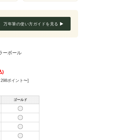
万年筆の使い方ガイドを見る ▶
ラーボール
込)
298ポイント〜]
ゴールド