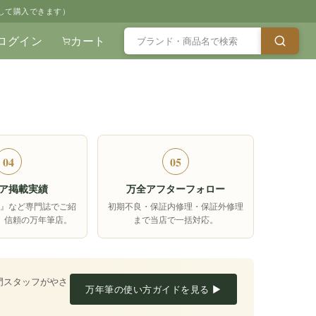
して購入できます）
ログイン
カート
04
05
ア掲載実績
万全アフターフォロー
箱』など専門誌でご紹
初期不良・保証内修理・保証外修理
、信頼の万年筆店。
まで当店で一括対応。
門スタッフがやさ
万年筆の使い方ガイドを見る ▶