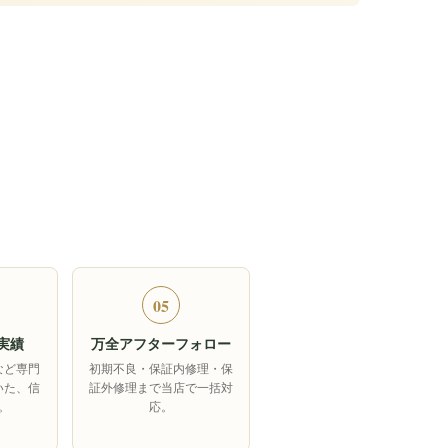
05
実績
万全アフターフォロー
など専門
初期不良・保証内修理・保
いた、信
証外修理まで当店で一括対
。
応。