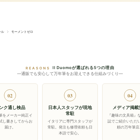
ール
モーメントゼロ
Il Duomoが選ばれる5つの理由
REASONS
―通販でも安心して万年筆をお迎えできる仕組みづくり―
02
03
04
ンク通し検品
日本人スタッフが現地
メディア掲載
常駐
筆をメーカー純正イ
『趣味の文具箱』
試し書きしてからお
イタリアに専門スタッフが
誌でご紹介いただ
届け。
常駐。発注も修理依頼も日
頼の万年筆店
本語で安心。