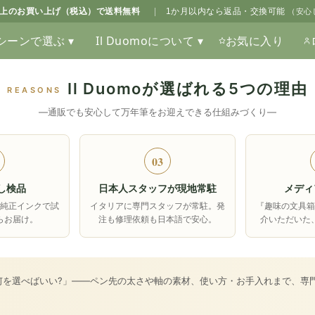
0以上のお買い上げ（税込）で送料無料
|
1か月以内なら返品・交換可能
（安心
シーンで選ぶ ▾
Il Duomoについて ▾
お気に入り
Il Duomoが選ばれる5つの理由
REASONS
―通販でも安心して万年筆をお迎えできる仕組みづくり―
03
し検品
日本人スタッフが現地常駐
メディ
純正インクで試
イタリアに専門スタッフが常駐。発
『趣味の文具
らお届け。
注も修理依頼も日本語で安心。
介いただいた
何を選べばいい?」――ペン先の太さや軸の素材、使い方・お手入れまで、専