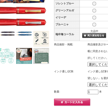
ソレントブルー
グリーンアルガ
イリーデ
プルーニャ
欠品中
地中海コーラル
商品撮影・掲載:
商品撮影及びホー
載に同意されな
択してください
インク通し/試筆:
インク通し/試筆
望しない」を選
数量:
本