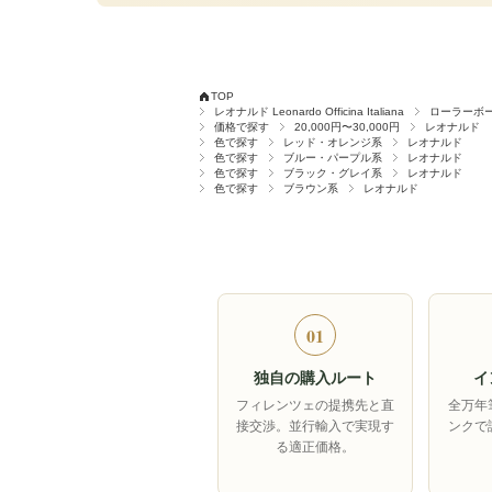
TOP
レオナルド Leonardo Officina Italiana
ローラーボ
価格で探す
20,000円〜30,000円
レオナルド
色で探す
レッド・オレンジ系
レオナルド
色で探す
ブルー・パープル系
レオナルド
色で探す
ブラック・グレイ系
レオナルド
色で探す
ブラウン系
レオナルド
01
独自の購入ルート
イ
フィレンツェの提携先と直
全万年
接交渉。並行輸入で実現す
ンクで
る適正価格。