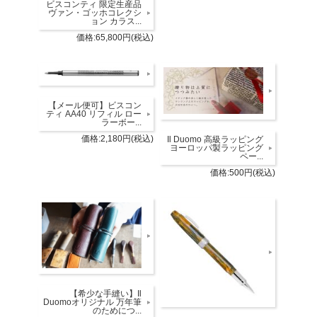
ビスコンティ 限定生産品
ヴァン・ゴッホコレクシ
ョン カラス...
価格:65,800円(税込)
【メール便可】ビスコン
ティ AA40 リフィル ロー
ラーボー...
価格:2,180円(税込)
Il Duomo 高級ラッピング
ヨーロッパ製ラッピング
ペー...
価格:500円(税込)
【希少な手縫い】Il
Duomoオリジナル 万年筆
のためにつ...