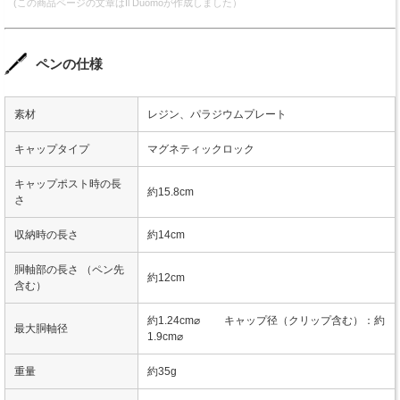
(この商品ページの文章はIl Duomoが作成しました）
ペンの仕様
素材
レジン、パラジウムプレート
キャップタイプ
マグネティックロック
キャップポスト時の長
約15.8cm
さ
収納時の長さ
約14cm
胴軸部の長さ （ペン先
約12cm
含む）
約1.24cm⌀ キャップ径（クリップ含む）：約
最大胴軸径
1.9cm⌀
重量
約35g