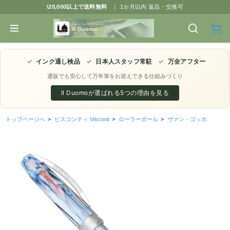
\20,000以上で送料無料
|
1か月以内 返品・交換可
✓
インク通し検品
✓
日本人スタッフ常駐
✓
万全アフター
通販でも安心して万年筆をお迎えできる仕組みづくり
Il Duomoが選ばれる5つの理由を見る
トップページへ
>
ビスコンティ Visconti
>
ローラーボール
>
ヴァン・ゴッホ