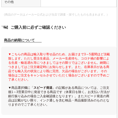
その他
(商品のデータはメーカー公式および当店で調査・採寸したものも含まれます。）
ご購入前に必ずご確認ください
商品の納期について
▼こちらの商品は輸入取り寄せ品のため、お届けまで3～5週間ほど頂戴
致します。ただし受注生産品、メーカー生産待ち、コロナ禍の影響によ
る生産・輸送遅れ等につきましてはその限りではございません。納期に
つきましてはご注文確定時にお知らせします。また、在庫表示がある商
品でも輸入元の状況により既に完売、欠品の場合がございます。 その
場合はご注文をキャンセルさせていただく場合がございますので予めご
了承ください。
▼商品選択欄に「
スピード発送
」の記載がある商品については、ご注文
後1～3営業日中に発送できる商品です（休業日を除く。お支払い方法が
銀行振り込みの場合ご入金確認後となります）。またスピード発送の商
品は記載がない限り、インク通しを含む検品・商品撮影済みのものとな
りますのでご了承ください。