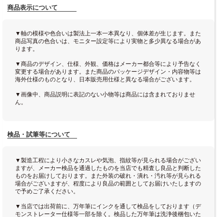
商品表示について
▼軸の模様や色合いは製法上一本一本異なり、個体差が生じます。また
商品写真の色合いは、モニター設定等により実物と多少異なる場合があ
ります。
▼商品のデザイン、仕様、外観、価格はメーカー都合等により予告なく
変更する場合があります。また商品のパッケージデザイン・内容物等は
海外仕様のものとなり、日本販売用仕様と異なる場合がございます。
▼画像中、商品説明に表記のない小物等は商品には含まれておりませ
ん。
検品・試筆等について
▼製造工程により小さなカスレや気泡、指紋等が見られる場合がござい
ますが、メーカー検品を通過したものを当店でも精査し良品と判断した
ものをお届けしております。また外装の破れ・潰れ・汚れ等が見られる
場合がございますが、程度により良品の範囲としてお届けいたしますの
で予めご了承ください。
▼当店では出荷前に、万年筆にインクを通して検品をしております（デ
モンストレーター仕様等一部を除く。検品した万年筆は洗浄後梱包いた