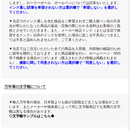
します）。ローラーボール、ボールペンについては試筆をいたします。
インク通し/試筆を希望されない方は選択欄で「希望しない」を選択し
てください。
▼当店でのインク通しを含む検品をご希望されずご購入後ペン先の不具
合が明らかになった商品の返品・交換の際にかかる送料はお客様のご負
担とさせていただきます。また、メーカー純正インク（または当店で推
奨するインク）以外のインクを使用した場合に起こる不具合につきまし
ては不良と認められませんので、ご了承ください。
▼当店ではご注文いただいた全ての商品を入荷後、内容物の確認のため
に箱等を開封しております。また商品撮影を行い、ホームページ・SNS
等で掲載する場合がございます（購入された方の情報は掲載されませ
ん）。
撮影に関して同意されない方は選択欄で「同意しない」を選択し
てください。
万年筆の文字幅について
▼輸入万年筆の場合、日本製よりも線が1段階ほど太くなる場合がござ
います。またメーカーや個体差によって同じ文字幅表記でも実際の文字
幅は異なる場合があります。
◇文字幅サンプルはこちら◆