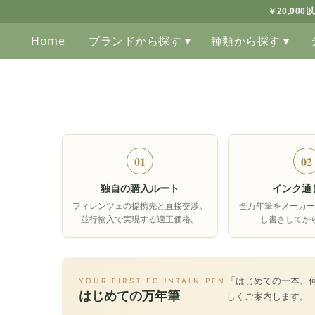
￥20,00
Home
ブランドから探す ▾
種類から探す ▾
01
02
独自の購入ルート
インク通
フィレンツェの提携先と直接交渉。
全万年筆をメーカー
並行輸入で実現する適正価格。
し書きしてか
「はじめての一本、
YOUR FIRST FOUNTAIN PEN
はじめての万年筆
しくご案内します。