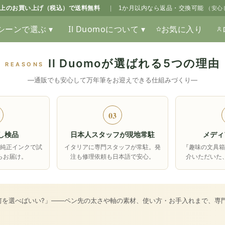
0以上のお買い上げ（税込）で送料無料
|
1か月以内なら返品・交換可能
（安心
シーンで選ぶ ▾
Il Duomoについて ▾
お気に入り
Il Duomoが選ばれる5つの理由
REASONS
―通販でも安心して万年筆をお迎えできる仕組みづくり―
03
し検品
日本人スタッフが現地常駐
メディ
純正インクで試
イタリアに専門スタッフが常駐。発
『趣味の文具
らお届け。
注も修理依頼も日本語で安心。
介いただいた
何を選べばいい?」――ペン先の太さや軸の素材、使い方・お手入れまで、専