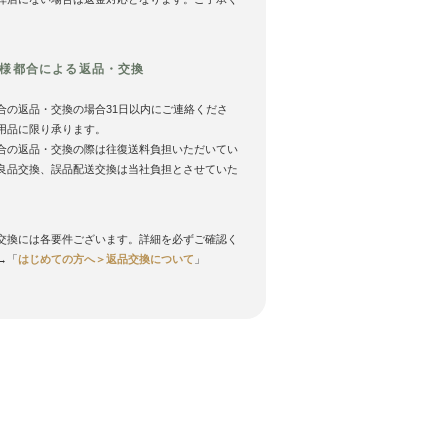
様都合による返品・交換
合の返品・交換の場合31日以内にご連絡くださ
用品に限り承ります。
合の返品・交換の際は往復送料負担いただいてい
良品交換、誤品配送交換は当社負担とさせていた
。
交換には各要件ございます。詳細を必ずご確認く
→「
はじめての方へ＞返品交換について
」
ー