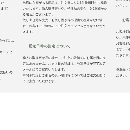
した
当店に在庫がある商品は、注文日より1-3営業日以内に発送
ださい。
きます)
いたします。輸入取り寄せや、特注品の場合、3-5週間かか
る場合がございます。
お客
取り寄せ元が完売、お取り置き等の理由で在庫がない場
合、お客様にご連絡の上ご注文キャンセルとさせていただ
きます。
お客様都
い。未使
から7日以
お客様都
配送日時の指定について
ます。不
キャンセ
だきます
輸入お取り寄せ品の場合、ご注文の段階でのお届け日の指
定は承れません。お届け日の詳細は、発送準備が完了次第
メールにてご案内いたします。
※返品・
お支払いの
時間帯指定とご都合の良い曜日等についてはご注文画面に
ださい。
。
てご指定いただけます。
お買い物案内
特定商取引法に基づく表記
プライバシーポリシ