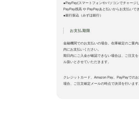
●PayPay(スマートフォンやパソコンでチャージ
PayPay残高 や PayPayあと払いからお支払いで
●銀行振込（みずほ銀行）
お支払期限
金融機関でのお支払いの場合、在庫確定のご案内
内にお支払いください。
期日内にご入金が確認できない場合は、ご注文を
ル扱いとさせていただきます。
クレジットカード、Amazon Pay、PayPayでの
場合、ご注文確定メールの時点で決済を行います