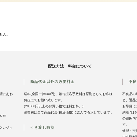
せん。
配送方法・料金について
商品代金以外の必要料金
不良
望にあわ
送料(全国一律600円)、銀行振込手数料は原則としてお客様
不良品の
負担にてお願い致します。
と、返品
(20,000円以上のお買い物で送料無料。)
お早目に
消費税は全て商品代金(税込価格)に含んで表示しています。
到着7日
can
の範囲内
す。
引き渡し時期
のクレジッ
修理・交
の在庫が