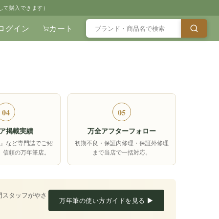
して購入できます）
ログイン
カート
04
05
ア掲載実績
万全アフターフォロー
箱』など専門誌でご紹
初期不良・保証内修理・保証外修理
、信頼の万年筆店。
まで当店で一括対応。
門スタッフがやさ
万年筆の使い方ガイドを見る ▶