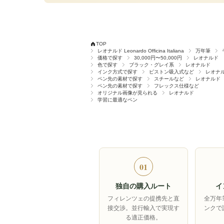
TOP
レオナルド Leonardo Officina Italiana
万年筆
価格で探す
30,000円〜50,000円
レオナルド
色で探す
ブラック・グレイ系
レオナルド
インク方式で探す
ピストン吸入式など
レオナ
ペン先の素材で探す
スチールなど
レオナルド
ペン先の素材で探す
フレックス仕様など
オリジナル画像が見られる
レオナルド
学習に最適なペン
01
独自の購入ルート
イ
フィレンツェの提携先と直
全万年
接交渉。並行輸入で実現す
ンクで
る適正価格。