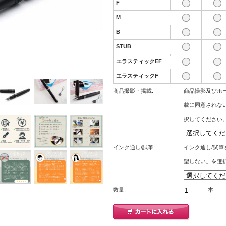
F
M
B
STUB
エラスティックEF
エラスティックF
商品撮影・掲載:
商品撮影及びホー
載に同意されな
択してください
インク通し/試筆:
インク通し/試
望しない」を選
数量:
本