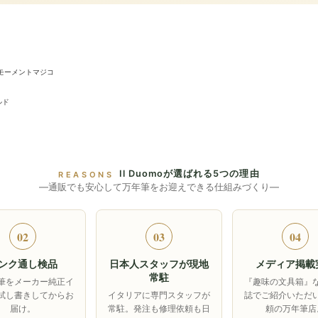
モーメントマジコ
ルド
Il Duomoが選ばれる5つの理由
REASONS
―通販でも安心して万年筆をお迎えできる仕組みづくり―
02
03
04
ンク通し検品
日本人スタッフが現地
メディア掲載
常駐
筆をメーカー純正イ
『趣味の文具箱』
試し書きしてからお
イタリアに専門スタッフが
誌でご紹介いただ
届け。
常駐。発注も修理依頼も日
頼の万年筆店