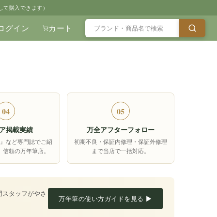
して購入できます）
ログイン
カート
04
05
ア掲載実績
万全アフターフォロー
箱』など専門誌でご紹
初期不良・保証内修理・保証外修理
、信頼の万年筆店。
まで当店で一括対応。
門スタッフがやさ
万年筆の使い方ガイドを見る ▶