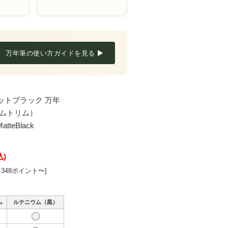
万年筆の使い方ガイドを見る ▶
ットブラック 万年
ウムトリム）
atteBlack
込)
348ポイント〜]
ム
ルテニウム（黒）