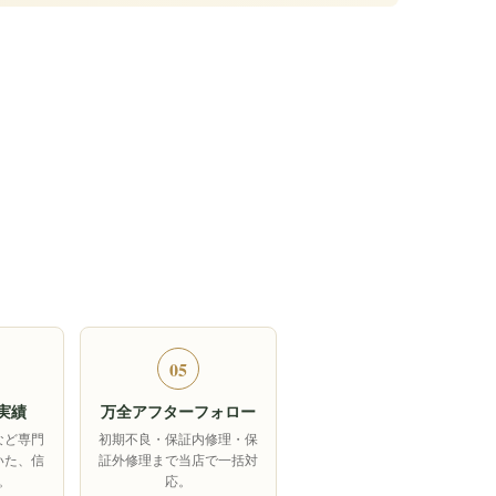
05
実績
万全アフターフォロー
など専門
初期不良・保証内修理・保
いた、信
証外修理まで当店で一括対
。
応。