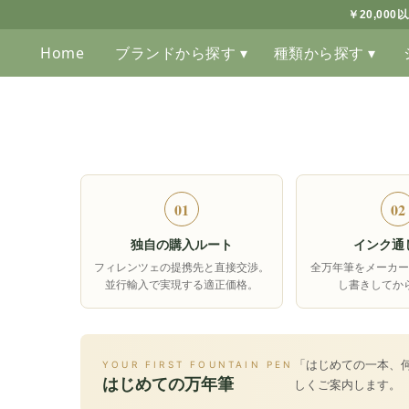
￥20,00
Home
ブランドから探す ▾
種類から探す ▾
01
02
独自の購入ルート
インク通
フィレンツェの提携先と直接交渉。
全万年筆をメーカー
並行輸入で実現する適正価格。
し書きしてか
「はじめての一本、
YOUR FIRST FOUNTAIN PEN
はじめての万年筆
しくご案内します。