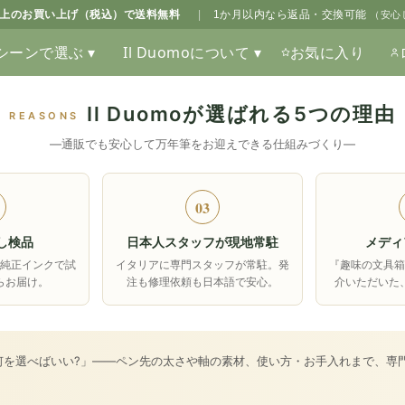
0以上のお買い上げ（税込）で送料無料
|
1か月以内なら返品・交換可能
（安心
シーンで選ぶ ▾
Il Duomoについて ▾
お気に入り
Il Duomoが選ばれる5つの理由
REASONS
―通販でも安心して万年筆をお迎えできる仕組みづくり―
03
し検品
日本人スタッフが現地常駐
メディ
純正インクで試
イタリアに専門スタッフが常駐。発
『趣味の文具
らお届け。
注も修理依頼も日本語で安心。
介いただいた
何を選べばいい?」――ペン先の太さや軸の素材、使い方・お手入れまで、専