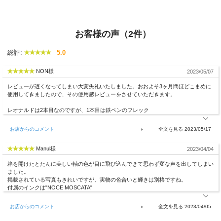
お客様の声（2件）
総評:
5.0
NON様
2023/05/07
レビューが遅くなってしまい大変失礼いたしました。おおよそ3ヶ月間ほどこまめに
使用してきましたので、その使用感レビューをさせていただきます。
レオナルドは2本目なのですが、1本目は鉄ペンのフレック
お店からのコメント
2023/05/17
Manul様
2023/04/04
箱を開けたとたんに美しい軸の色が目に飛び込んできて思わず変な声を出してしまい
ました。
掲載されている写真もきれいですが、実物の色合いと輝きは別格ですね。
付属のインクは"NOCE MOSCATA"
お店からのコメント
2023/04/05