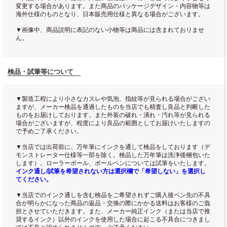
変更する場合があります。また商品のパッケージデザイン・内容物等は
海外仕様のものとなり、日本販売用仕様と異なる場合がございます。
▼画像中、商品説明に表記のない小物等は商品には含まれておりませ
ん。
検品・試筆等について
▼製造工程により小さなカスレや気泡、指紋等が見られる場合がござい
ますが、メーカー検品を通過したものを当店でも精査し良品と判断した
ものをお届けしております。また外装の破れ・潰れ・汚れ等が見られる
場合がございますが、程度により良品の範囲としてお届けいたしますの
で予めご了承ください。
▼当店では出荷前に、万年筆にインクを通して検品をしております（デ
モンストレーター仕様等一部を除く。検品した万年筆は洗浄後梱包いた
します）。ローラーボール、ボールペンについては試筆をいたします。
インク通し/試筆を希望されない方は選択欄で「希望しない」を選択し
てください。
▼当店でのインク通しを含む検品をご希望されずご購入後ペン先の不具
合が明らかになった商品の返品・交換の際にかかる送料はお客様のご負
担とさせていただきます。また、メーカー純正インク（または当店で推
奨するインク）以外のインクを使用した場合に起こる不具合につきまし