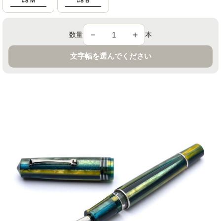
#8 M
#8 B
－
＋
数量
本
文字幅を選んでください