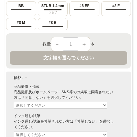
BB
STUB 1.4mm
#8 EF
#8 F
スタブ
#8 M
#8 B
－
＋
数量
本
文字幅を選んでください
価格:
－
商品撮影・掲載:
商品撮影及びホームページ・SNS等での掲載に同意されない
方は「同意しない」を選択してください。
インク通し/試筆:
インク通し/試筆を希望されない方は「希望しない」を選択し
てください。