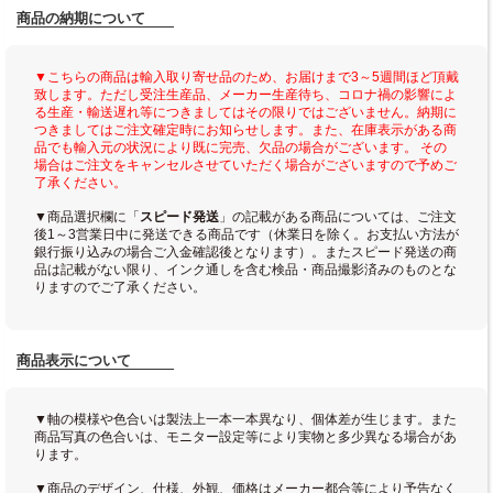
商品の納期について
▼こちらの商品は輸入取り寄せ品のため、お届けまで3～5週間ほど頂戴
致します。ただし受注生産品、メーカー生産待ち、コロナ禍の影響によ
る生産・輸送遅れ等につきましてはその限りではございません。納期に
つきましてはご注文確定時にお知らせします。また、在庫表示がある商
品でも輸入元の状況により既に完売、欠品の場合がございます。 その
場合はご注文をキャンセルさせていただく場合がございますので予めご
了承ください。
▼商品選択欄に「
スピード発送
」の記載がある商品については、ご注文
後1～3営業日中に発送できる商品です（休業日を除く。お支払い方法が
銀行振り込みの場合ご入金確認後となります）。またスピード発送の商
品は記載がない限り、インク通しを含む検品・商品撮影済みのものとな
りますのでご了承ください。
商品表示について
▼軸の模様や色合いは製法上一本一本異なり、個体差が生じます。また
商品写真の色合いは、モニター設定等により実物と多少異なる場合があ
ります。
▼商品のデザイン、仕様、外観、価格はメーカー都合等により予告なく