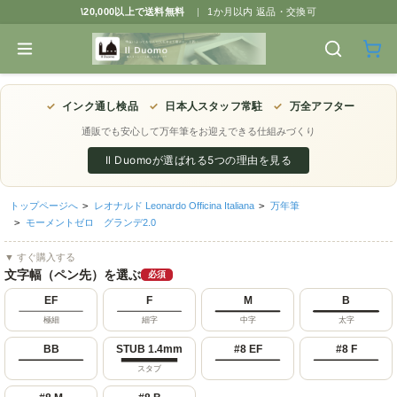
\20,000以上で送料無料
|
1か月以内 返品・交換可
✓
インク通し検品
✓
日本人スタッフ常駐
✓
万全アフター
通販でも安心して万年筆をお迎えできる仕組みづくり
Il Duomoが選ばれる5つの理由を見る
トップページへ
>
レオナルド Leonardo Officina Italiana
>
万年筆
>
モーメントゼロ グランデ2.0
▼ すぐ購入する
文字幅（ペン先）を選ぶ
必須
EF
F
M
B
極細
細字
中字
太字
BB
STUB 1.4mm
#8 EF
#8 F
スタブ