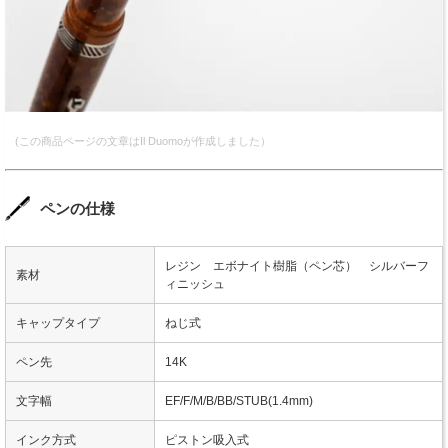
(この商品ページの文章はIl Duomoが作成しました）
ペンの仕様
レジン エボナイト樹脂（ペン芯） シルバーフ
素材
ィニッシュ
キャップタイプ
ねじ式
ペン先
14K
文字幅
EF/F/M/B/BB/STUB(1.4mm)
インク方式
ピストン吸入式