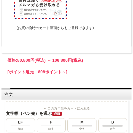
(お買い物時のカート画面からもご登録できます)
価格:
80,800円
(税込)
～
106,800円
(税込)
[ポイント還元 808ポイント～]
注文
▼ この万年筆をカートに入れる
文字幅（ペン先）を選ぶ
必須
EF
F
M
B
極細
細字
中字
太字