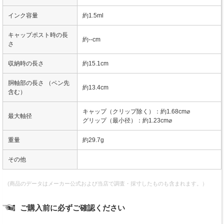
インク容量
約1.5ml
キャップポスト時の長
約--cm
さ
収納時の長さ
約15.1cm
胴軸部の長さ （ペン先
約13.4cm
含む）
キャップ（クリップ除く）：約1.68cm⌀
最大軸径
グリップ（最小径）：約1.23cm⌀
重量
約29.7g
その他
(商品のデータはメーカー公式および当店で調査・採寸したものも含まれます。）
ご購入前に必ずご確認ください