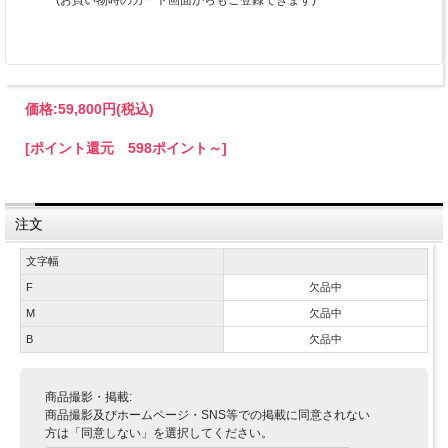
(お買い物時のカート画面からもご登録できます)
価格:
59,800円
(税込)
[ポイント還元 598ポイント～]
注文
文字幅
F
欠品中
M
欠品中
B
欠品中
商品撮影・掲載:
商品撮影及びホームページ・SNS等での掲載に同意されない
方は「同意しない」を選択してください。