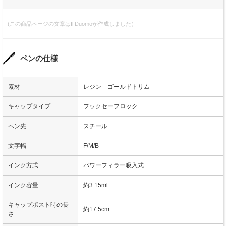
(この商品ページの文章はIl Duomoが作成しました）
ペンの仕様
素材
レジン ゴールドトリム
キャップタイプ
フックセーフロック
ペン先
スチール
文字幅
F/M/B
インク方式
パワーフィラー吸入式
インク容量
約3.15ml
キャップポスト時の長
約17.5cm
さ