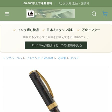
\20,000以上で送料無料
|
1か月以内 返品・交換可
✓
インク通し検品
✓
日本人スタッフ常駐
✓
万全アフター
通販でも安心して万年筆をお迎えできる仕組みづくり
Il Duomoが選ばれる5つの理由を見る
トップページへ
>
ビスコンティ Visconti
>
万年筆
>
オペラ