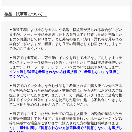
検品・試筆等について
▼製造工程により小さなカスレや気泡、指紋等が見られる場合がござい
ますが、メーカー検品を通過したものを当店でも精査し良品と判断した
ものをお届けしております。また外装の破れ・潰れ・汚れ等が見られる
場合がございますが、程度により良品の範囲としてお届けいたしますの
で予めご了承ください。
▼当店では出荷前に、万年筆にインクを通して検品をしております（デ
モンストレーター仕様等一部を除く。検品した万年筆は洗浄後梱包いた
します）。ローラーボール、ボールペンについては試筆をいたします。
インク通し/試筆を希望されない方は選択欄で「希望しない」を選択し
てください。
▼当店でのインク通しを含む検品をご希望されずご購入後ペン先の不具
合が明らかになった商品の返品・交換の際にかかる送料はお客様のご負
担とさせていただきます。また、メーカー純正インク（または当店で推
奨するインク）以外のインクを使用した場合に起こる不具合につきまし
ては不良と認められませんので、ご了承ください。
▼当店ではご注文いただいた全ての商品を入荷後、内容物の確認のため
に箱等を開封しております。また商品撮影を行い、ホームページ・SNS
等で掲載する場合がございます（購入された方の情報は掲載されませ
ん）。
撮影に関して同意されない方は選択欄で「同意しない」を選択し