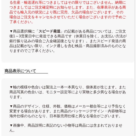
る生産・輸送遅れ等につきましてはその限りではございません。納期に
つきましてはご注文確定時にお知らせします。また、在庫表示がある商
品でも輸入元の状況により既に完売、欠品の場合がございます。 その
場合はご注文をキャンセルさせていただく場合がございますので予めご
了承ください。
▼商品選択欄に「
スピード発送
」の記載がある商品については、ご注文
後1～3営業日中に発送できる商品です（休業日を除く。お支払い方法が
銀行振り込みの場合ご入金確認後となります）。またスピード発送の商
品は記載がない限り、インク通しを含む検品・商品撮影済みのものとな
りますのでご了承ください。
商品表示について
▼軸の模様や色合いは製法上一本一本異なり、個体差が生じます。また
商品写真の色合いは、モニター設定等により実物と多少異なる場合があ
ります。
▼商品のデザイン、仕様、外観、価格はメーカー都合等により予告なく
変更する場合があります。また商品のパッケージデザイン・内容物等は
海外仕様のものとなり、日本販売用仕様と異なる場合がございます。
▼画像中、商品説明に表記のない小物等は商品には含まれておりませ
ん。