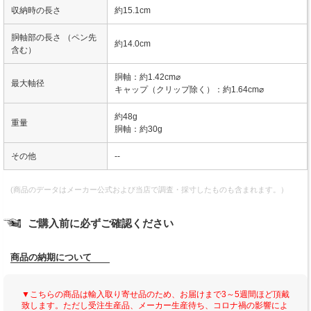
収納時の長さ
約15.1cm
胴軸部の長さ （ペン先
約14.0cm
含む）
胴軸：約1.42cm⌀
最大軸径
キャップ（クリップ除く）：約1.64cm⌀
約48g
重量
胴軸：約30g
その他
--
(商品のデータはメーカー公式および当店で調査・採寸したものも含まれます。）
ご購入前に必ずご確認ください
商品の納期について
▼こちらの商品は輸入取り寄せ品のため、お届けまで3～5週間ほど頂戴
致します。ただし受注生産品、メーカー生産待ち、コロナ禍の影響によ