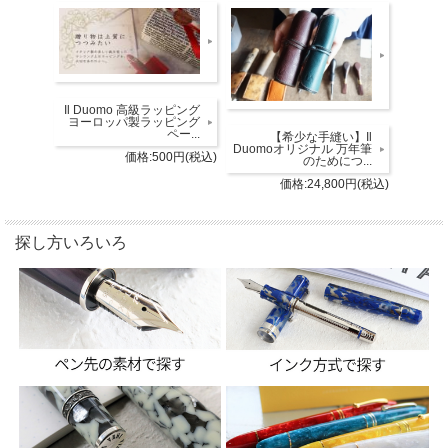
Il Duomo 高級ラッピング
ヨーロッパ製ラッピング
ペー...
【希少な手縫い】Il
Duomoオリジナル 万年筆
価格:500円(税込)
のためにつ...
価格:24,800円(税込)
探し方いろいろ