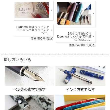
Il Duomo 高級ラッピング
ヨーロッパ製ラッピング
ペー...
【希少な手縫い】Il
Duomoオリジナル 万年筆
価格:500円(税込)
のためにつ...
価格:24,800円(税込)
探し方いろいろ