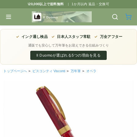
\20,000以上で送料無料
|
1か月以内 返品・交換可
✓
インク通し検品
✓
日本人スタッフ常駐
✓
万全アフター
通販でも安心して万年筆をお迎えできる仕組みづくり
Il Duomoが選ばれる5つの理由を見る
トップページへ
>
ビスコンティ Visconti
>
万年筆
>
オペラ