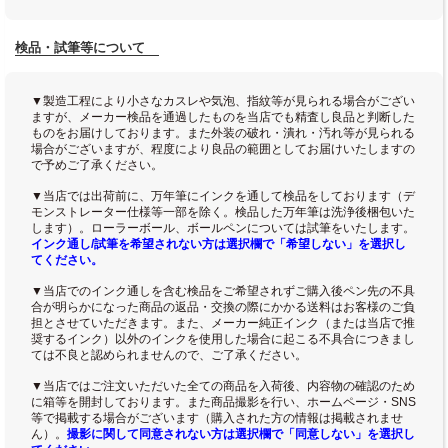
検品・試筆等について
▼製造工程により小さなカスレや気泡、指紋等が見られる場合がござい
ますが、メーカー検品を通過したものを当店でも精査し良品と判断した
ものをお届けしております。また外装の破れ・潰れ・汚れ等が見られる
場合がございますが、程度により良品の範囲としてお届けいたしますの
で予めご了承ください。
▼当店では出荷前に、万年筆にインクを通して検品をしております（デ
モンストレーター仕様等一部を除く。検品した万年筆は洗浄後梱包いた
します）。ローラーボール、ボールペンについては試筆をいたします。
インク通し/試筆を希望されない方は選択欄で「希望しない」を選択し
てください。
▼当店でのインク通しを含む検品をご希望されずご購入後ペン先の不具
合が明らかになった商品の返品・交換の際にかかる送料はお客様のご負
担とさせていただきます。また、メーカー純正インク（または当店で推
奨するインク）以外のインクを使用した場合に起こる不具合につきまし
ては不良と認められませんので、ご了承ください。
▼当店ではご注文いただいた全ての商品を入荷後、内容物の確認のため
に箱等を開封しております。また商品撮影を行い、ホームページ・SNS
等で掲載する場合がございます（購入された方の情報は掲載されませ
ん）。
撮影に関して同意されない方は選択欄で「同意しない」を選択し