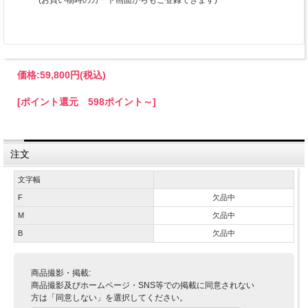
(お買い物時のカート画面からもご登録できます)
価格:
59,800円
(税込)
[ポイント還元 598ポイント～]
注文
文字幅
F
欠品中
M
欠品中
B
欠品中
商品撮影・掲載:
商品撮影及びホームページ・SNS等での掲載に同意されない
方は「同意しない」を選択してください。