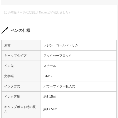
(この商品ページの文章はIl Duomoが作成しました）
ペンの仕様
素材
レジン ゴールドトリム
キャップタイプ
フックセーフロック
ペン先
スチール
文字幅
F/M/B
インク方式
パワーフィラー吸入式
インク容量
約3.15ml
キャップポスト時の長
約17.5cm
さ