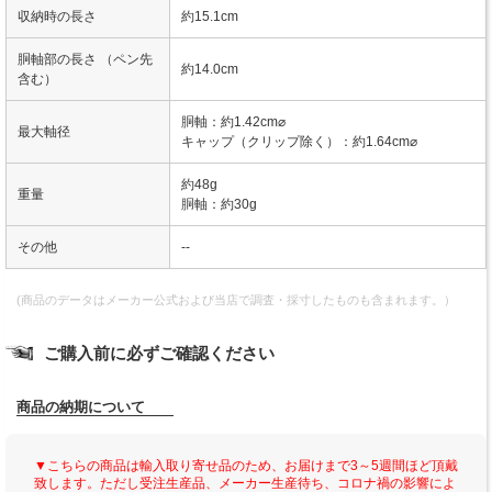
収納時の長さ
約15.1cm
胴軸部の長さ （ペン先
約14.0cm
含む）
胴軸：約1.42cm⌀
最大軸径
キャップ（クリップ除く）：約1.64cm⌀
約48g
重量
胴軸：約30g
その他
--
(商品のデータはメーカー公式および当店で調査・採寸したものも含まれます。）
ご購入前に必ずご確認ください
商品の納期について
▼こちらの商品は輸入取り寄せ品のため、お届けまで3～5週間ほど頂戴
致します。ただし受注生産品、メーカー生産待ち、コロナ禍の影響によ