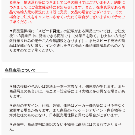
る生産・輸送遅れ等につきましてはその限りではございません。納期に
つきましてはご注文確定時にお知らせします。また、在庫表示がある商
品でも輸入元の状況により既に完売、欠品の場合がございます。 その
場合はご注文をキャンセルさせていただく場合がございますので予めご
了承ください。
▼商品選択欄に「
スピード発送
」の記載がある商品については、ご注文
後1～3営業日中に発送できる商品です（休業日を除く。お支払い方法が
銀行振り込みの場合ご入金確認後となります）。またスピード発送の商
品は記載がない限り、インク通しを含む検品・商品撮影済みのものとな
りますのでご了承ください。
商品表示について
▼軸の模様や色合いは製法上一本一本異なり、個体差が生じます。また
商品写真の色合いは、モニター設定等により実物と多少異なる場合があ
ります。
▼商品のデザイン、仕様、外観、価格はメーカー都合等により予告なく
変更する場合があります。また商品のパッケージデザイン・内容物等は
海外仕様のものとなり、日本販売用仕様と異なる場合がございます。
▼画像中、商品説明に表記のない小物等は商品には含まれておりませ
ん。