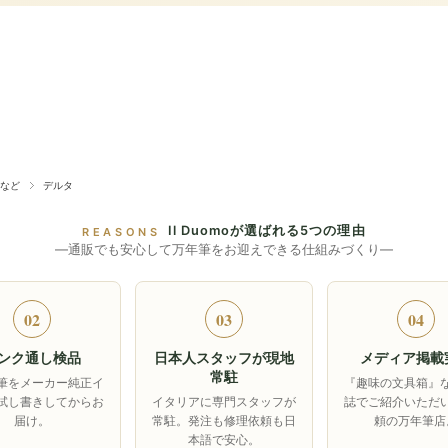
など
デルタ
Il Duomoが選ばれる5つの理由
REASONS
―通販でも安心して万年筆をお迎えできる仕組みづくり―
02
03
04
ンク通し検品
日本人スタッフが現地
メディア掲載
常駐
筆をメーカー純正イ
『趣味の文具箱』
試し書きしてからお
イタリアに専門スタッフが
誌でご紹介いただ
届け。
常駐。発注も修理依頼も日
頼の万年筆店
本語で安心。