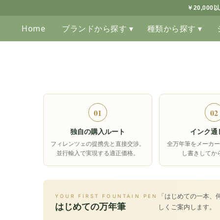
￥20,00
Home
ブランドから探す ▾
種類から探す ▾
01
02
独自の購入ルート
インク通
フィレンツェの提携先と直接交渉。
全万年筆をメーカー
並行輸入で実現する適正価格。
し書きしてか
「はじめての一本、
YOUR FIRST FOUNTAIN PEN
はじめての万年筆
しくご案内します。