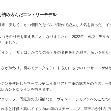
を詰め込んだエントリーモデル
て以来、美しく、かつ個性的なペンの製作で絶大な人気を誇った、イ
れつつその歴史を追えることになりましたが、2022年、再び「デル
だしました。
た「インテーザ」は、かつてのモデルの名称を引き継ぎ、装いを新た
ュさが加わり、初めてデルタを手にする方にもそのエッセンスが体
レジンを使用したマーブル柄はイタリア万年筆の魅力そのもの。一
エレガントなラインを描きます。
付クリップ、円錐形の先端部など、ヴィンテージモダンへのこだわ
れると評価の高いドイツJowo製のスチールニブ。筆圧のかけ方