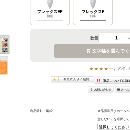
フレックスEF
フレックスF
極細
細字
−
数量
🛒 文字幅を選んで
★★★★☆
お客様レ
返品についての詳
商品撮影・掲載:
商品撮影及びホームペ
意しない」を選択して