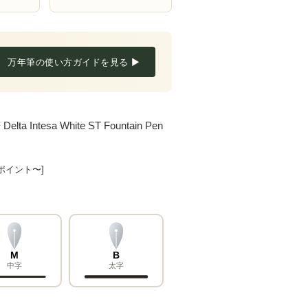
万年筆の使い方ガイドを見る ▶
esa White ST Fountain Pen
8ポイント〜]
M
B
中字
太字