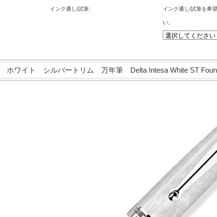
インク通し/試筆:
インク通し/試筆を希
い。
ト シルバートリム 万年筆 Delta Intesa White ST Founta