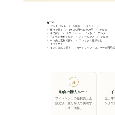
TOP
デルタ Delta
万年筆
インテーザ
価格で探す
10,000円〜20,000円
デルタ
色で探す
ホワイト・ベージュ系
デルタ
ペン先の素材で探す
スチールなど
デルタ
ペン先の素材で探す
フレックス仕様など
クリスマス
インク方式で探す
カートリッジ・コンバータ両用式
01
独自の購入ルート
イ
フィレンツェの提携先と直
全万年
接交渉。並行輸入で実現す
ンクで
る適正価格。