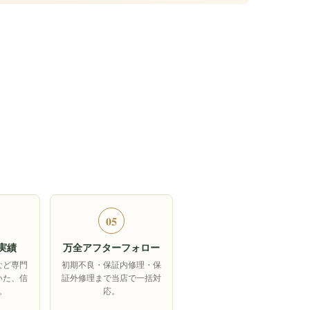
05
実績
万全アフターフォロー
など専門
初期不良・保証内修理・保
いた、信
証外修理まで当店で一括対
。
応。