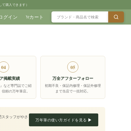
して購入できます）
ログイン
カート
04
05
ア掲載実績
万全アフターフォロー
箱』など専門誌でご紹
初期不良・保証内修理・保証外修理
、信頼の万年筆店。
まで当店で一括対応。
門スタッフがやさ
万年筆の使い方ガイドを見る ▶