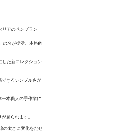
タリアのペンブラン
タ」の名が復活、本格的
にした新コレクション
感できるシンプルさが
本一本職人の手作業に
りが見られます。
で線の太さに変化をだせ