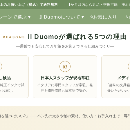
0以上のお買い上げ（税込）で送料無料
|
1か月以内なら返品・交換可能
（安心
シーンで選ぶ ▾
Il Duomoについて ▾
お気に入り
Il Duomoが選ばれる5つの理由
REASONS
―通販でも安心して万年筆をお迎えできる仕組みづくり―
03
し検品
日本人スタッフが現地常駐
メディ
純正インクで試
イタリアに専門スタッフが常駐。発
『趣味の文具
らお届け。
注も修理依頼も日本語で安心。
介いただいた
何を選べばいい?」――ペン先の太さや軸の素材、使い方・お手入れまで、専