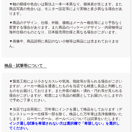
▼軸の模様や色合いは製法上一本一本異なり、個体差が生じます。また
商品写真の色合いは、モニター設定等により実物と多少異なる場合があ
ります。
▼商品のデザイン、仕様、外観、価格はメーカー都合等により予告なく
変更する場合があります。また商品のパッケージデザイン・内容物等は
海外仕様のものとなり、日本販売用仕様と異なる場合がございます。
▼画像中、商品説明に表記のない小物等は商品には含まれておりませ
ん。
検品・試筆等について
▼製造工程により小さなカスレや気泡、指紋等が見られる場合がござい
ますが、メーカー検品を通過したものを当店でも精査し良品と判断した
ものをお届けしております。また外装の破れ・潰れ・汚れ等が見られる
場合がございますが、程度により良品の範囲としてお届けいたしますの
で予めご了承ください。
▼当店では出荷前に、万年筆にインクを通して検品をしております（デ
モンストレーター仕様等一部を除く。検品した万年筆は洗浄後梱包いた
します）。ローラーボール、ボールペンについては試筆をいたします。
インク通し/試筆を希望されない方は選択欄で「希望しない」を選択し
てください。