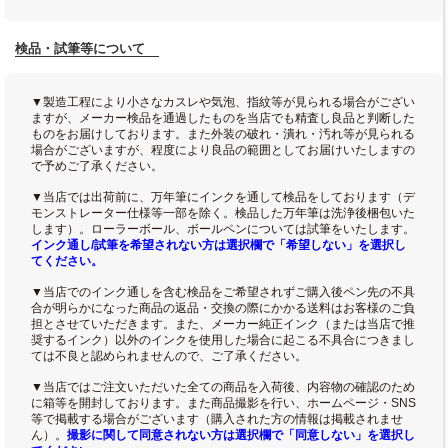
検品・試筆等について
▼製造工程により小さなカスレや気泡、指紋等が見られる場合がござい
ますが、メーカー検品を通過したものを当店でも精査し良品と判断した
ものをお届けしております。また外装の破れ・潰れ・汚れ等が見られる
場合がございますが、程度により良品の範囲としてお届けいたしますの
で予めご了承ください。
▼当店では出荷前に、万年筆にインクを通して検品をしております（デ
モンストレーター仕様等一部を除く。検品した万年筆は洗浄後梱包いた
します）。ローラーボール、ボールペンについては試筆をいたします。
インク通し/試筆を希望されない方は選択欄で「希望しない」を選択し
てください。
▼当店でのインク通しを含む検品をご希望されずご購入後ペン先の不具
合が明らかになった商品の返品・交換の際にかかる送料はお客様のご負
担とさせていただきます。また、メーカー純正インク（または当店で推
奨するインク）以外のインクを使用した場合に起こる不具合につきまし
ては不良と認められませんので、ご了承ください。
▼当店ではご注文いただいた全ての商品を入荷後、内容物の確認のため
に箱等を開封しております。また商品撮影を行い、ホームページ・SNS
等で掲載する場合がございます（購入された方の情報は掲載されませ
ん）。
撮影に関して同意されない方は選択欄で「同意しない」を選択し