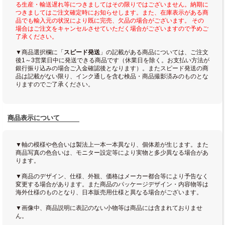
る生産・輸送遅れ等につきましてはその限りではございません。納期に
つきましてはご注文確定時にお知らせします。また、在庫表示がある商
品でも輸入元の状況により既に完売、欠品の場合がございます。 その
場合はご注文をキャンセルさせていただく場合がございますので予めご
了承ください。
▼商品選択欄に「
スピード発送
」の記載がある商品については、ご注文
後1～3営業日中に発送できる商品です（休業日を除く。お支払い方法が
銀行振り込みの場合ご入金確認後となります）。またスピード発送の商
品は記載がない限り、インク通しを含む検品・商品撮影済みのものとな
りますのでご了承ください。
商品表示について
▼軸の模様や色合いは製法上一本一本異なり、個体差が生じます。また
商品写真の色合いは、モニター設定等により実物と多少異なる場合があ
ります。
▼商品のデザイン、仕様、外観、価格はメーカー都合等により予告なく
変更する場合があります。また商品のパッケージデザイン・内容物等は
海外仕様のものとなり、日本販売用仕様と異なる場合がございます。
▼画像中、商品説明に表記のない小物等は商品には含まれておりませ
ん。