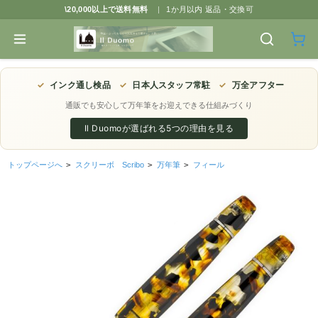
\20,000以上で送料無料
|
1か月以内 返品・交換可
✓
インク通し検品
✓
日本人スタッフ常駐
✓
万全アフター
通販でも安心して万年筆をお迎えできる仕組みづくり
Il Duomoが選ばれる5つの理由を見る
トップページへ
>
スクリーボ Scribo
>
万年筆
>
フィール