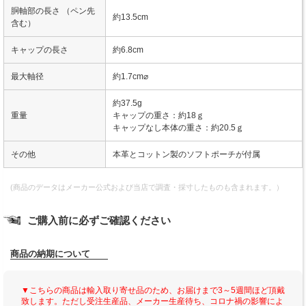
胴軸部の長さ （ペン先
約13.5cm
含む）
キャップの長さ
約6.8cm
最大軸径
約1.7cm⌀
約37.5g
重量
キャップの重さ：約18ｇ
キャップなし本体の重さ：約20.5ｇ
その他
本革とコットン製のソフトポーチが付属
(商品のデータはメーカー公式および当店で調査・採寸したものも含まれます。）
ご購入前に必ずご確認ください
商品の納期について
▼こちらの商品は輸入取り寄せ品のため、お届けまで3～5週間ほど頂戴
致します。ただし受注生産品、メーカー生産待ち、コロナ禍の影響によ