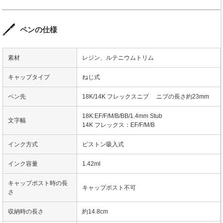
ペンの仕様
素材
レジン、ルテニウムトリム
キャップタイプ
ねじ式
ペン先
18K/14K フレックスニブ ニブの長さ約23mm
18K:EF/F/M/B/BB/1.4mm Stub
文字幅
14K フレックス：EF/F/M/B
インク方式
ピストン吸入式
インク容量
1.42ml
キャップポスト時の長
キャップポスト不可
さ
収納時の長さ
約14.8cm