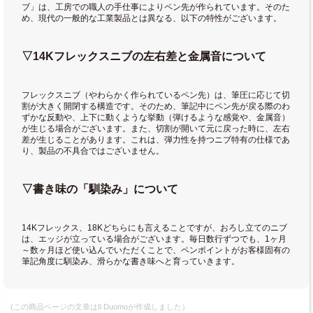
ブ」は、工房での職人の手仕事によりペン先が作られています。そのた
め、現代の一般的な工業製品とは異なる、以下の特性がございます。
▽14Kフレックスニブの左右差と金属音について
フレックスニブ（やわらかく作られているペン先）は、筆圧に応じて切
割が大きく開閉する構造です。そのため、筆記中にペン先が戻る際のわ
ずかな反動や、上下に動くような挙動（弾けるような感覚や、金属音）
が生じる場合がございます。また、切割が開いて元に戻った時に、左右
差が生じることがあります。これは、弾力性を持つニブ特有の仕様であ
り、製品の不具合ではございません。
▽書き味の「馴染み」について
14Kフレックス、18Kどちらにも言えることですが、おろし立てのニブ
は、エッジが立っている場合がございます。毎日数行ずつでも、1ヶ月
～数ヶ月ほど使い込んでいただくことで、ペンポイントがお客様固有の
筆記角度に馴染み、滑らかな書き味へと育っていきます。
(この商品ページの文章はIl Duomoが作成しました）