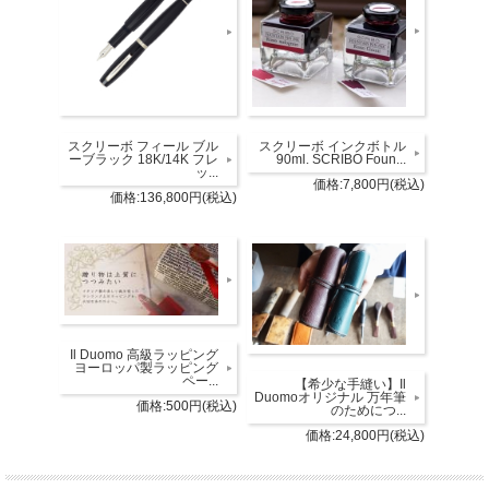
スクリーボ フィール ブル
スクリーボ インクボトル
ーブラック 18K/14K フレ
90ml. SCRIBO Foun...
ッ...
価格:7,800円(税込)
価格:136,800円(税込)
Il Duomo 高級ラッピング
ヨーロッパ製ラッピング
ペー...
【希少な手縫い】Il
Duomoオリジナル 万年筆
価格:500円(税込)
のためにつ...
価格:24,800円(税込)