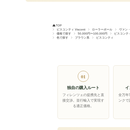
TOP
ビスコンティ Visconti
ローラーボール
ヴァン
価格で探す
50,000円〜100,000円
ビスコンテ
色で探す
ブラウン系
ビスコンティ
01
独自の購入ルート
イ
フィレンツェの提携先と直
全万年
接交渉。並行輸入で実現す
ンクで
る適正価格。