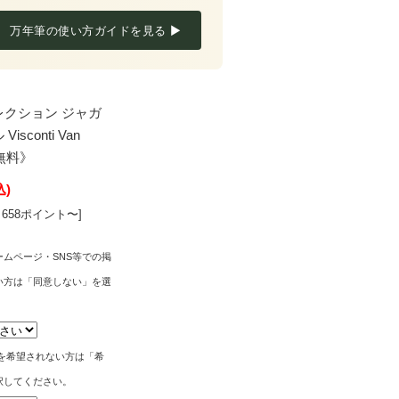
万年筆の使い方ガイドを見る ▶
レクション ジャガ
conti Van
送料無料》
込)
658ポイント〜]
ムページ・SNS等での掲
い方は「同意しない」を選
。
筆を希望されない方は「希
択してください。