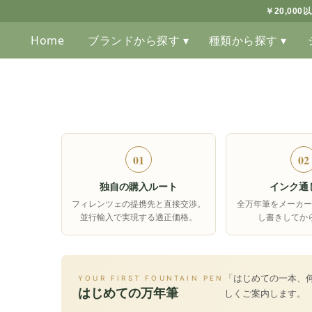
￥20,00
Home
ブランドから探す ▾
種類から探す ▾
01
02
独自の購入ルート
インク通
フィレンツェの提携先と直接交渉。
全万年筆をメーカー
並行輸入で実現する適正価格。
し書きしてか
「はじめての一本、
YOUR FIRST FOUNTAIN PEN
はじめての万年筆
しくご案内します。