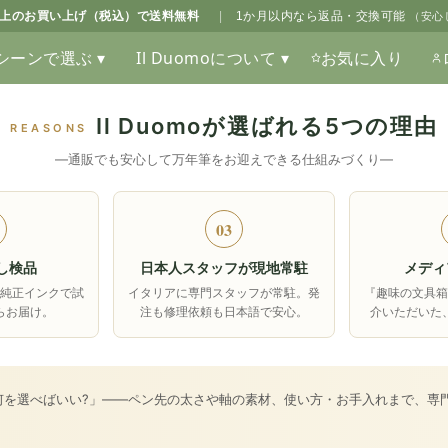
0以上のお買い上げ（税込）で送料無料
|
1か月以内なら返品・交換可能
（安心
シーンで選ぶ ▾
Il Duomoについて ▾
お気に入り
Il Duomoが選ばれる5つの理由
REASONS
―通販でも安心して万年筆をお迎えできる仕組みづくり―
03
し検品
日本人スタッフが現地常駐
メディ
純正インクで試
イタリアに専門スタッフが常駐。発
『趣味の文具
らお届け。
注も修理依頼も日本語で安心。
介いただいた
何を選べばいい?」――ペン先の太さや軸の素材、使い方・お手入れまで、専