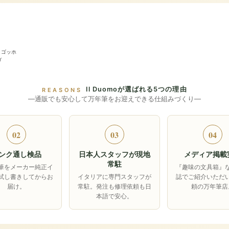
・ゴッホ
ィ
Il Duomoが選ばれる5つの理由
REASONS
―通販でも安心して万年筆をお迎えできる仕組みづくり―
02
03
04
ンク通し検品
日本人スタッフが現地
メディア掲載
常駐
筆をメーカー純正イ
『趣味の文具箱』
試し書きしてからお
イタリアに専門スタッフが
誌でご紹介いただ
届け。
常駐。発注も修理依頼も日
頼の万年筆店
本語で安心。