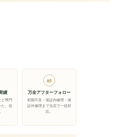
05
実績
万全アフターフォロー
など専門
初期不良・保証内修理・保
いた、信
証外修理まで当店で一括対
。
応。