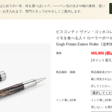
はじめての一本、何を選べばいい?」――ペン先の太さや軸の素材、使い
・お手入れまで、専門スタッフがやさしくご案内します。
ビスコンティ ヴァン・ゴッホコ
イモを食べる人々 ローラーボール Vis
Gogh Potato Eaters Roller《
¥65,800
(税
価格:
[ポイント還元 
商品撮影・掲載:
商品撮影及びホー
載に同意されな
択してください
インク通し/試筆:
インク通し/試
望しない」を選