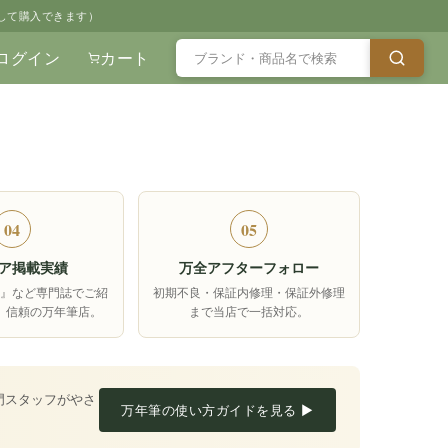
して購入できます）
ログイン
カート
04
05
ア掲載実績
万全アフターフォロー
箱』など専門誌でご紹
初期不良・保証内修理・保証外修理
、信頼の万年筆店。
まで当店で一括対応。
門スタッフがやさ
万年筆の使い方ガイドを見る ▶