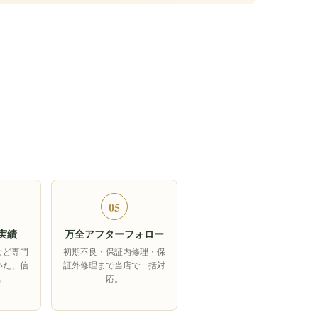
05
実績
万全アフターフォロー
など専門
初期不良・保証内修理・保
いた、信
証外修理まで当店で一括対
。
応。