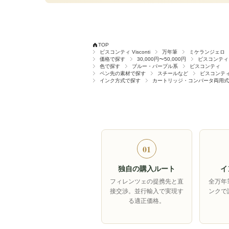
TOP
ビスコンティ Visconti
万年筆
ミケランジェロ
価格で探す
30,000円〜50,000円
ビスコンティ
色で探す
ブルー・パープル系
ビスコンティ
ペン先の素材で探す
スチールなど
ビスコンテ
インク方式で探す
カートリッジ・コンバータ両用式
01
独自の購入ルート
イ
フィレンツェの提携先と直
全万年
接交渉。並行輸入で実現す
ンクで
る適正価格。