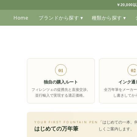
￥20,00
Home
ブランドから探す ▾
種類から探す ▾
01
02
独自の購入ルート
インク通
フィレンツェの提携先と直接交渉。
全万年筆をメーカー
並行輸入で実現する適正価格。
し書きしてか
「はじめての一本、
YOUR FIRST FOUNTAIN PEN
はじめての万年筆
しくご案内します。