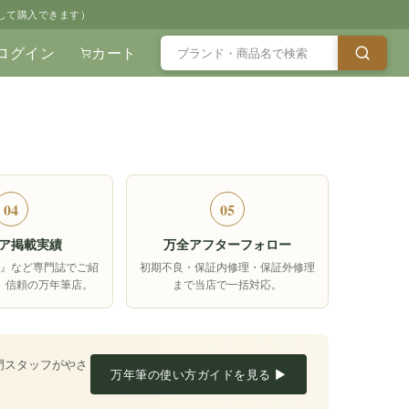
して購入できます）
ログイン
カート
04
05
ア掲載実績
万全アフターフォロー
箱』など専門誌でご紹
初期不良・保証内修理・保証外修理
、信頼の万年筆店。
まで当店で一括対応。
門スタッフがやさ
万年筆の使い方ガイドを見る ▶