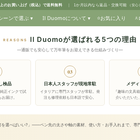
0以上のお買い上げ（税込）で送料無料
|
1か月以内なら返品・交換可能
（安心
シーンで選ぶ ▾
Il Duomoについて ▾
お気に入り
Il Duomoが選ばれる5つの理由
REASONS
―通販でも安心して万年筆をお迎えできる仕組みづくり―
03
し検品
日本人スタッフが現地常駐
メディ
純正インクで試
イタリアに専門スタッフが常駐。発
『趣味の文具
らお届け。
注も修理依頼も日本語で安心。
介いただいた
何を選べばいい?」――ペン先の太さや軸の素材、使い方・お手入れまで、専