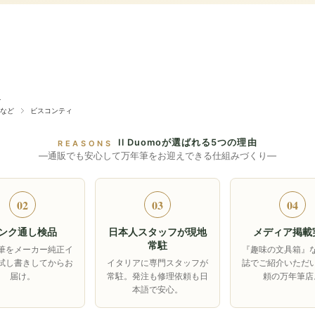
ィ
など
ビスコンティ
Il Duomoが選ばれる5つの理由
REASONS
―通販でも安心して万年筆をお迎えできる仕組みづくり―
02
03
04
ンク通し検品
日本人スタッフが現地
メディア掲載
常駐
筆をメーカー純正イ
『趣味の文具箱』
試し書きしてからお
イタリアに専門スタッフが
誌でご紹介いただ
届け。
常駐。発注も修理依頼も日
頼の万年筆店
本語で安心。