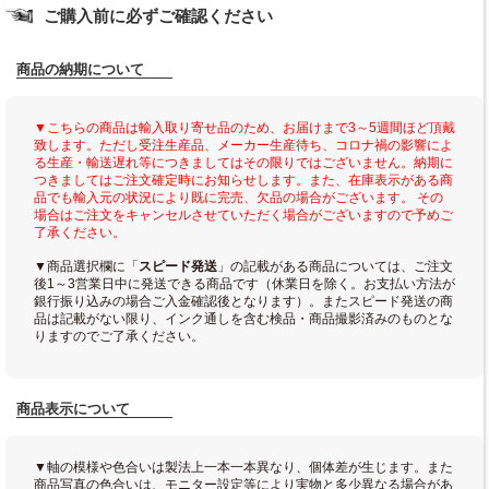
ご購入前に必ずご確認ください
商品の納期について
▼こちらの商品は輸入取り寄せ品のため、お届けまで3～5週間ほど頂戴
致します。ただし受注生産品、メーカー生産待ち、コロナ禍の影響によ
る生産・輸送遅れ等につきましてはその限りではございません。納期に
つきましてはご注文確定時にお知らせします。また、在庫表示がある商
品でも輸入元の状況により既に完売、欠品の場合がございます。 その
場合はご注文をキャンセルさせていただく場合がございますので予めご
了承ください。
▼商品選択欄に「
スピード発送
」の記載がある商品については、ご注文
後1～3営業日中に発送できる商品です（休業日を除く。お支払い方法が
銀行振り込みの場合ご入金確認後となります）。またスピード発送の商
品は記載がない限り、インク通しを含む検品・商品撮影済みのものとな
りますのでご了承ください。
商品表示について
▼軸の模様や色合いは製法上一本一本異なり、個体差が生じます。また
商品写真の色合いは、モニター設定等により実物と多少異なる場合があ