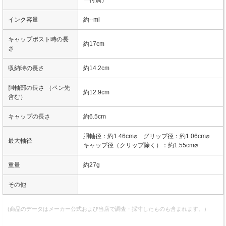
インク容量
約--ml
キャップポスト時の長
約17cm
さ
収納時の長さ
約14.2cm
胴軸部の長さ （ペン先
約12.9cm
含む）
キャップの長さ
約6.5cm
胴軸径：約1.46cm⌀ グリップ径：約1.06cm⌀
最大軸径
キャップ径（クリップ除く）：約1.55cm⌀
重量
約27g
その他
(商品のデータはメーカー公式および当店で調査・採寸したものも含まれます。）