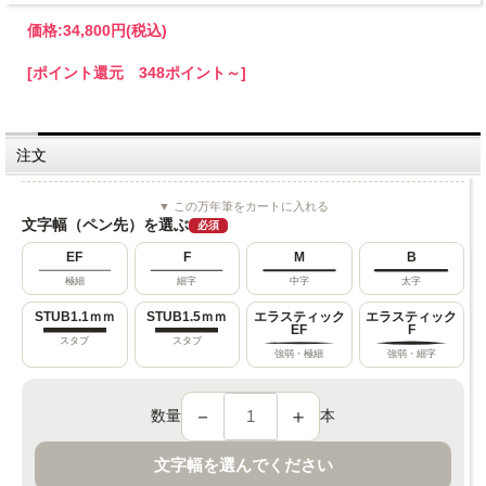
価格:
34,800円
(税込)
[ポイント還元 348ポイント～]
注文
▼ この万年筆をカートに入れる
文字幅（ペン先）を選ぶ
必須
EF
F
M
B
極細
細字
中字
太字
STUB1.1ｍｍ
STUB1.5ｍｍ
エラスティック
エラスティック
EF
F
スタブ
スタブ
強弱・極細
強弱・細字
－
＋
数量
本
文字幅を選んでください