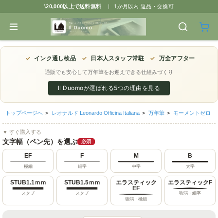
\20,000以上で送料無料
|
1か月以内 返品・交換可
✓
インク通し検品
✓
日本人スタッフ常駐
✓
万全アフター
通販でも安心して万年筆をお迎えできる仕組みづくり
Il Duomoが選ばれる5つの理由を見る
トップページへ
>
レオナルド Leonardo Officina Italiana
>
万年筆
>
モーメントゼロ
▼ すぐ購入する
文字幅（ペン先）を選ぶ
必須
EF
F
M
B
極細
細字
中字
太字
STUB1.1ｍｍ
STUB1.5ｍｍ
エラスティック
エラスティックF
EF
スタブ
スタブ
強弱・細字
強弱・極細