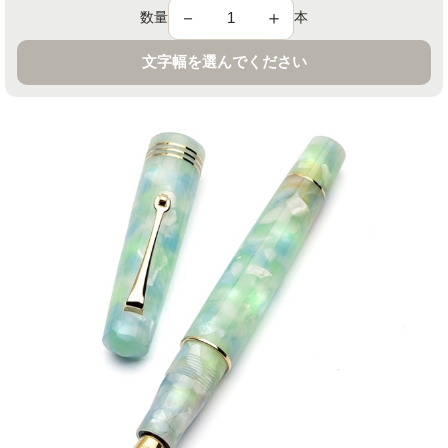
－
＋
数量
本
文字幅を選んでください