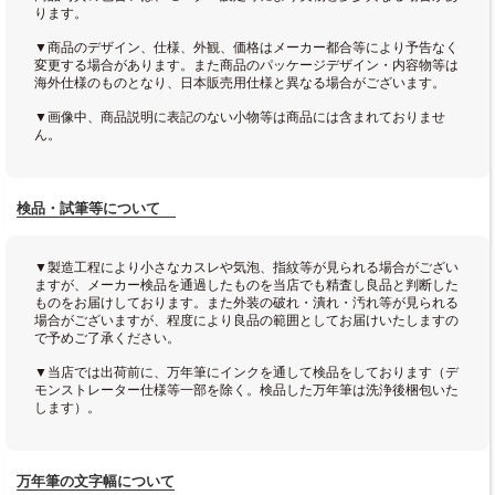
ります。
▼商品のデザイン、仕様、外観、価格はメーカー都合等により予告なく
変更する場合があります。また商品のパッケージデザイン・内容物等は
海外仕様のものとなり、日本販売用仕様と異なる場合がございます。
▼画像中、商品説明に表記のない小物等は商品には含まれておりませ
ん。
検品・試筆等について
▼製造工程により小さなカスレや気泡、指紋等が見られる場合がござい
ますが、メーカー検品を通過したものを当店でも精査し良品と判断した
ものをお届けしております。また外装の破れ・潰れ・汚れ等が見られる
場合がございますが、程度により良品の範囲としてお届けいたしますの
で予めご了承ください。
▼当店では出荷前に、万年筆にインクを通して検品をしております（デ
モンストレーター仕様等一部を除く。検品した万年筆は洗浄後梱包いた
します）。
万年筆の文字幅について