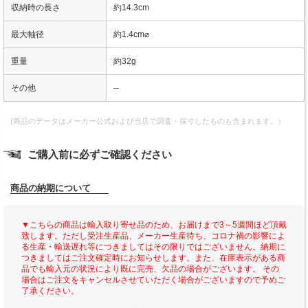
収納時の長さ
約14.3cm
最大軸径
約1.4cm⌀
重量
約32g
その他
--
(商品のデータはメーカー公式および当店で調査・採寸したものも含まれます。）
ご購入前に必ずご確認ください
商品の納期について
▼こちらの商品は輸入取り寄せ品のため、お届けまで3～5週間ほど頂戴
致します。ただし受注生産品、メーカー生産待ち、コロナ禍の影響によ
る生産・輸送遅れ等につきましてはその限りではございません。納期に
つきましてはご注文確定時にお知らせします。また、在庫表示がある商
品でも輸入元の状況により既に完売、欠品の場合がございます。 その
場合はご注文をキャンセルさせていただく場合がございますので予めご
了承ください。