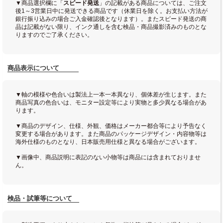
▼商品選択欄に「
スピード発送
」の記載がある商品については、ご注文
後1～3営業日中に発送できる商品です（休業日を除く。お支払い方法が
銀行振り込みの場合ご入金確認後となります）。またスピード発送の商
品は記載がない限り、インク通しを含む検品・商品撮影済みのものとな
りますのでご了承ください。
商品表示について
▼軸の模様や色合いは製法上一本一本異なり、個体差が生じます。また
商品写真の色合いは、モニター設定等により実物と多少異なる場合があ
ります。
▼商品のデザイン、仕様、外観、価格はメーカー都合等により予告なく
変更する場合があります。また商品のパッケージデザイン・内容物等は
海外仕様のものとなり、日本販売用仕様と異なる場合がございます。
▼画像中、商品説明に表記のない小物等は商品には含まれておりませ
ん。
検品・試筆等について