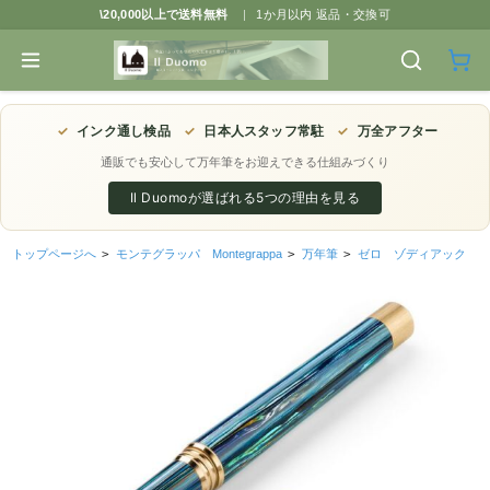
\20,000以上で送料無料
|
1か月以内 返品・交換可
✓
インク通し検品
✓
日本人スタッフ常駐
✓
万全アフター
通販でも安心して万年筆をお迎えできる仕組みづくり
Il Duomoが選ばれる5つの理由を見る
トップページへ
>
モンテグラッパ Montegrappa
>
万年筆
>
ゼロ ゾディアック