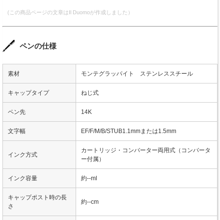
(この商品ページの文章はIl Duomoが作成しました）
ペンの仕様
素材
モンテグラッパイト ステンレススチール
キャップタイプ
ねじ式
ペン先
14K
文字幅
EF/F/M/B/STUB1.1mmまたは1.5mm
カートリッジ・コンバーター両用式（コンバータ
インク方式
ー付属）
インク容量
約--ml
キャップポスト時の長
約--cm
さ