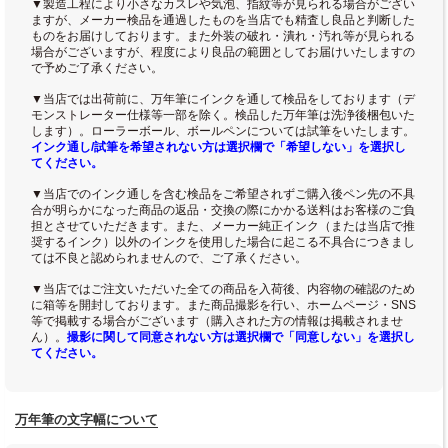
▼製造工程により小さなカスレや気泡、指紋等が見られる場合がござい
ますが、メーカー検品を通過したものを当店でも精査し良品と判断した
ものをお届けしております。また外装の破れ・潰れ・汚れ等が見られる
場合がございますが、程度により良品の範囲としてお届けいたしますの
で予めご了承ください。
▼当店では出荷前に、万年筆にインクを通して検品をしております（デ
モンストレーター仕様等一部を除く。検品した万年筆は洗浄後梱包いた
します）。ローラーボール、ボールペンについては試筆をいたします。
インク通し/試筆を希望されない方は選択欄で「希望しない」を選択し
てください。
▼当店でのインク通しを含む検品をご希望されずご購入後ペン先の不具
合が明らかになった商品の返品・交換の際にかかる送料はお客様のご負
担とさせていただきます。また、メーカー純正インク（または当店で推
奨するインク）以外のインクを使用した場合に起こる不具合につきまし
ては不良と認められませんので、ご了承ください。
▼当店ではご注文いただいた全ての商品を入荷後、内容物の確認のため
に箱等を開封しております。また商品撮影を行い、ホームページ・SNS
等で掲載する場合がございます（購入された方の情報は掲載されませ
ん）。
撮影に関して同意されない方は選択欄で「同意しない」を選択し
てください。
万年筆の文字幅について