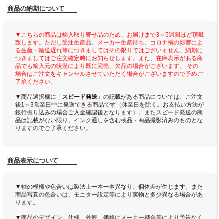
商品の納期について
▼こちらの商品は輸入取り寄せ品のため、お届けまで3～5週間ほど頂戴
致します。ただし受注生産品、メーカー生産待ち、コロナ禍の影響によ
る生産・輸送遅れ等につきましてはその限りではございません。納期に
つきましてはご注文確定時にお知らせします。また、在庫表示がある商
品でも輸入元の状況により既に完売、欠品の場合がございます。 その
場合はご注文をキャンセルさせていただく場合がございますので予めご
了承ください。
▼商品選択欄に「
スピード発送
」の記載がある商品については、ご注文
後1～3営業日中に発送できる商品です（休業日を除く。お支払い方法が
銀行振り込みの場合ご入金確認後となります）。またスピード発送の商
品は記載がない限り、インク通しを含む検品・商品撮影済みのものとな
りますのでご了承ください。
商品表示について
▼軸の模様や色合いは製法上一本一本異なり、個体差が生じます。また
商品写真の色合いは、モニター設定等により実物と多少異なる場合があ
ります。
▼商品のデザイン、仕様、外観、価格はメーカー都合等により予告なく