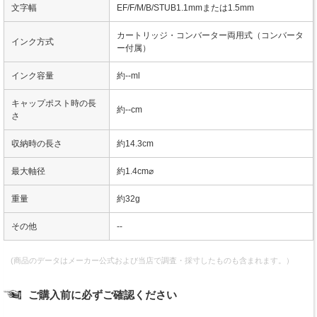
文字幅
EF/F/M/B/STUB1.1mmまたは1.5mm
カートリッジ・コンバーター両用式（コンバータ
インク方式
ー付属）
インク容量
約--ml
キャップポスト時の長
約--cm
さ
収納時の長さ
約14.3cm
最大軸径
約1.4cm⌀
重量
約32g
その他
--
(商品のデータはメーカー公式および当店で調査・採寸したものも含まれます。）
ご購入前に必ずご確認ください