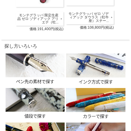
モンテグラッパ ゼロ ゾデ
モンテグラッパ 限定生産
ィアック タウラス（牡牛
品 ゼロ ゾディアック アリ
座）スチー...
エテ（牡...
価格:106,800円(税込)
価格:191,400円(税込)
探し方いろいろ