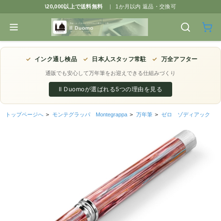
\20,000以上で送料無料
|
1か月以内 返品・交換可
✓
インク通し検品
✓
日本人スタッフ常駐
✓
万全アフター
通販でも安心して万年筆をお迎えできる仕組みづくり
Il Duomoが選ばれる5つの理由を見る
トップページへ
>
モンテグラッパ Montegrappa
>
万年筆
>
ゼロ ゾディアック