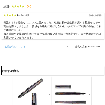
総評:
5.0
kenbishi様
2024/02/25
発注から1ヶ月余り……ついに届きました。魚座は私の誕生日が属する星座なので本
商品を購入しましたが、普段なら絶対に選択しないピンクのマーブル調の胴軸、これ
が本当に美しい！
書き味はやや硬めの印象ですが小気味の良い書き味で大満足です。また機会があれば
利用させていただきます。
お店からのコメント
2024/03/08
おすすめ商品