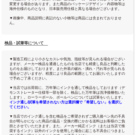
変更する場合があります。また商品のパッケージデザイン・内容物等は
海外仕様のものとなり、日本販売用仕様と異なる場合がございます。
▼画像中、商品説明に表記のない小物等は商品には含まれておりませ
ん。
検品・試筆等について
▼製造工程により小さなカスレや気泡、指紋等が見られる場合がござい
ますが、メーカー検品を通過したものを当店でも精査し良品と判断した
ものをお届けしております。また外装の破れ・潰れ・汚れ等が見られる
場合がございますが、程度により良品の範囲としてお届けいたしますの
で予めご了承ください。
▼当店では出荷前に、万年筆にインクを通して検品をしております（デ
モンストレーター仕様等一部を除く。検品した万年筆は洗浄後梱包いた
します）。ローラーボール、ボールペンについては試筆をいたします。
インク通し/試筆を希望されない方は選択欄で「希望しない」を選択し
てください。
▼当店でのインク通しを含む検品をご希望されずご購入後ペン先の不具
合が明らかになった商品の返品・交換の際にかかる送料はお客様のご負
担とさせていただきます。また、メーカー純正インク（または当店で推
奨するインク）以外のインクを使用した場合に起こる不具合につきまし