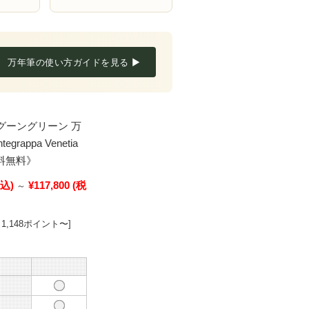
万年筆の使い方ガイドを見る ▶
グーングリーン 万
appa Venetia
 《送料無料》
込)
¥117,800
(税
～
1,148ポイント〜]