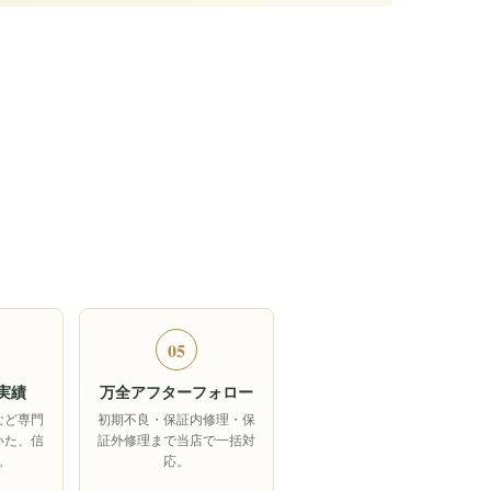
05
実績
万全アフターフォロー
など専門
初期不良・保証内修理・保
いた、信
証外修理まで当店で一括対
。
応。