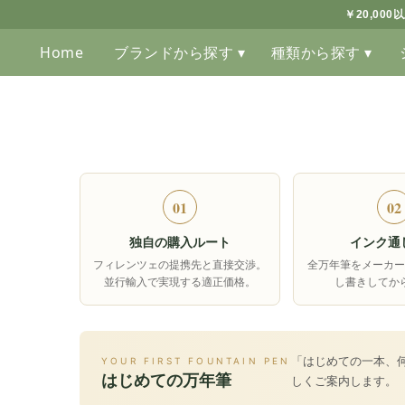
￥20,00
Home
ブランドから探す ▾
種類から探す ▾
01
02
独自の購入ルート
インク通
フィレンツェの提携先と直接交渉。
全万年筆をメーカー
並行輸入で実現する適正価格。
し書きしてか
「はじめての一本、
YOUR FIRST FOUNTAIN PEN
はじめての万年筆
しくご案内します。