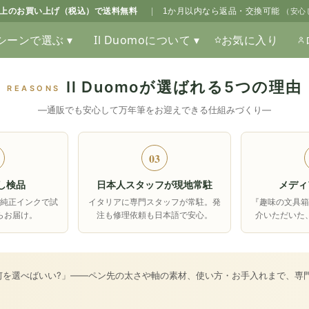
0以上のお買い上げ（税込）で送料無料
|
1か月以内なら返品・交換可能
（安心
シーンで選ぶ ▾
Il Duomoについて ▾
お気に入り
Il Duomoが選ばれる5つの理由
REASONS
―通販でも安心して万年筆をお迎えできる仕組みづくり―
03
し検品
日本人スタッフが現地常駐
メディ
純正インクで試
イタリアに専門スタッフが常駐。発
『趣味の文具
らお届け。
注も修理依頼も日本語で安心。
介いただいた
何を選べばいい?」――ペン先の太さや軸の素材、使い方・お手入れまで、専