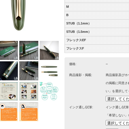
M
B
STUB（1.1mm）
STUB（1.5mm）
フレックスEF
フレックスF
−
価格:
商品撮影・掲載:
商品撮影及びホ
の掲載に同意さ
い」を選択して
インク通し/試筆:
インク通し/試
「希望しない」