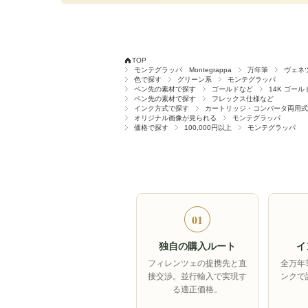
TOP
モンテグラッパ Montegrappa
万年筆
ヴェネ
色で探す
グリーン系
モンテグラッパ
ペン先の素材で探す
ゴールドなど
14K ゴール
ペン先の素材で探す
フレックス仕様など
インク方式で探す
カートリッジ・コンバータ両用式
オリジナル画像が見られる
モンテグラッパ
価格で探す
100,000円以上
モンテグラッパ
01
独自の購入ルート
イ
フィレンツェの提携先と直
全万年
接交渉。並行輸入で実現す
ンクで
る適正価格。