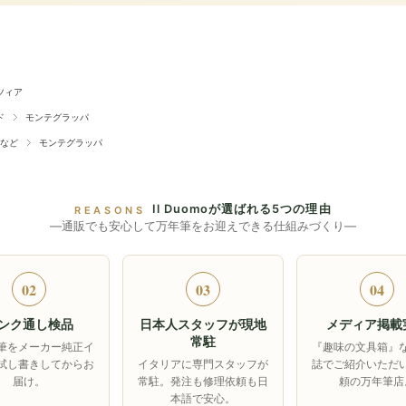
ツィア
ド
モンテグラッパ
など
モンテグラッパ
Il Duomoが選ばれる5つの理由
REASONS
―通販でも安心して万年筆をお迎えできる仕組みづくり―
02
03
04
ンク通し検品
日本人スタッフが現地
メディア掲載
常駐
筆をメーカー純正イ
『趣味の文具箱』
試し書きしてからお
イタリアに専門スタッフが
誌でご紹介いただ
届け。
常駐。発注も修理依頼も日
頼の万年筆店
本語で安心。