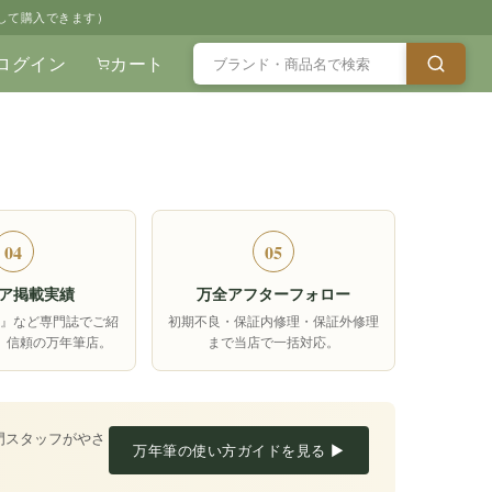
して購入できます）
ログイン
カート
04
05
ア掲載実績
万全アフターフォロー
箱』など専門誌でご紹
初期不良・保証内修理・保証外修理
、信頼の万年筆店。
まで当店で一括対応。
門スタッフがやさ
万年筆の使い方ガイドを見る ▶