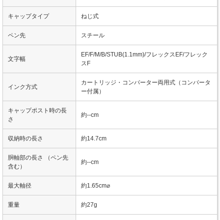
キャップタイプ
ねじ式
ペン先
スチール
EF/F/M/B/STUB(1.1mm)/フレックスEF/フレック
文字幅
スF
カートリッジ・コンバーター両用式（コンバータ
インク方式
ー付属）
キャップポスト時の長
約--cm
さ
収納時の長さ
約14.7cm
胴軸部の長さ （ペン先
約--cm
含む）
最大軸径
約1.65cm⌀
重量
約27g