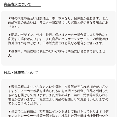
商品表示について
▼軸の模様や色合いは製法上一本一本異なり、個体差が生じます。また
商品写真の色合いは、モニター設定等により実物と多少異なる場合があ
ります。
▼商品のデザイン、仕様、外観、価格はメーカー都合等により予告なく
変更する場合があります。また商品のパッケージデザイン・内容物等は
海外仕様のものとなり、日本販売用仕様と異なる場合がございます。
▼画像中、商品説明に表記のない小物等は商品には含まれておりませ
ん。
検品・試筆等について
▼製造工程により小さなカスレや気泡、指紋等が見られる場合がござい
ますが、メーカー検品を通過したものを当店でも精査し良品と判断した
ものをお届けしております。また外装の破れ・潰れ・汚れ等が見られる
場合がございますが、程度により良品の範囲としてお届けいたしますの
で予めご了承ください。
▼当店では出荷前に、万年筆にインクを通して検品をしております（デ
モンストレーター仕様等一部を除く。検品した万年筆は洗浄後梱包いた