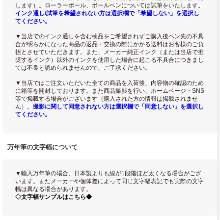
します）。ローラーボール、ボールペンについては試筆をいたします。
インク通し/試筆を希望されない方は選択欄で「希望しない」を選択し
てください。
▼当店でのインク通しを含む検品をご希望されずご購入後ペン先の不具
合が明らかになった商品の返品・交換の際にかかる送料はお客様のご負
担とさせていただきます。また、メーカー純正インク（または当店で推
奨するインク）以外のインクを使用した場合に起こる不具合につきまし
ては不良と認められませんので、ご了承ください。
▼当店ではご注文いただいた全ての商品を入荷後、内容物の確認のため
に箱等を開封しております。また商品撮影を行い、ホームページ・SNS
等で掲載する場合がございます（購入された方の情報は掲載されませ
ん）。
撮影に関して同意されない方は選択欄で「同意しない」を選択し
てください。
万年筆の文字幅について
▼輸入万年筆の場合、日本製よりも線が1段階ほど太くなる場合がござ
います。またメーカーや個体差によって同じ文字幅表記でも実際の文字
幅は異なる場合があります。
◇文字幅サンプルはこちら◆