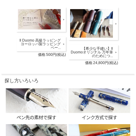
Il Duomo 高級ラッピング
ヨーロッパ製ラッピング
ペー...
【希少な手縫い】Il
Duomoオリジナル 万年筆
価格:500円(税込)
のためにつ...
価格:24,800円(税込)
探し方いろいろ