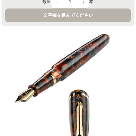
－
＋
数量
本
文字幅を選んでください