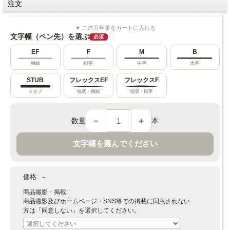
注文
▼ この万年筆をカートに入れる
文字幅（ペン先）を選ぶ
必須
EF
F
M
B
極細
細字
中字
太字
STUB
フレックスEF
フレックスF
スタブ
強弱・極細
強弱・細字
－
＋
数量
本
文字幅を選んでください
価格:
－
商品撮影・掲載:
商品撮影及びホームページ・SNS等での掲載に同意されない
方は「同意しない」を選択してください。