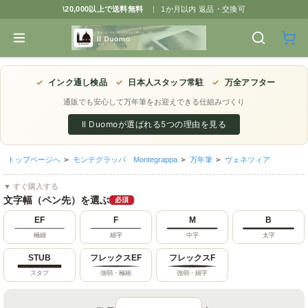
\20,000以上で送料無料
|
1か月以内 返品・交換可
✓
インク通し検品
✓
日本人スタッフ常駐
✓
万全アフター
通販でも安心して万年筆をお迎えできる仕組みづくり
Il Duomoが選ばれる5つの理由を見る
トップページへ
>
モンテグラッパ Montegrappa
>
万年筆
>
ヴェネツィア
▼ すぐ購入する
文字幅（ペン先）を選ぶ
必須
EF
F
M
B
極細
細字
中字
太字
STUB
フレックスEF
フレックスF
スタブ
強弱・極細
強弱・細字