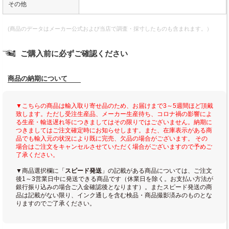
その他
(商品のデータはメーカー公式および当店で調査・採寸したものも含まれます。）
ご購入前に必ずご確認ください
商品の納期について
▼こちらの商品は輸入取り寄せ品のため、お届けまで3～5週間ほど頂戴
致します。ただし受注生産品、メーカー生産待ち、コロナ禍の影響によ
る生産・輸送遅れ等につきましてはその限りではございません。納期に
つきましてはご注文確定時にお知らせします。また、在庫表示がある商
品でも輸入元の状況により既に完売、欠品の場合がございます。 その
場合はご注文をキャンセルさせていただく場合がございますので予めご
了承ください。
▼商品選択欄に「
スピード発送
」の記載がある商品については、ご注文
後1～3営業日中に発送できる商品です（休業日を除く。お支払い方法が
銀行振り込みの場合ご入金確認後となります）。またスピード発送の商
品は記載がない限り、インク通しを含む検品・商品撮影済みのものとな
りますのでご了承ください。