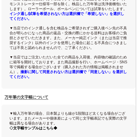
モンストレーター仕様等一部を除く。検品した万年筆は洗浄後梱包いた
します）。ローラーボール、ボールペンについては試筆をいたします。
インク通し/試筆を希望されない方は選択欄で「希望しない」を選択し
てください。
▼当店でのインク通しを含む検品をご希望されずご購入後ペン先の不具
合が明らかになった商品の返品・交換の際にかかる送料はお客様のご負
担とさせていただきます。また、メーカー純正インク（または当店で推
奨するインク）以外のインクを使用した場合に起こる不具合につきまし
ては不良と認められませんので、ご了承ください。
▼当店ではご注文いただいた全ての商品を入荷後、内容物の確認のため
に箱等を開封しております。また商品撮影を行い、ホームページ・SNS
等で掲載する場合がございます（購入された方の情報は掲載されませ
ん）。
撮影に関して同意されない方は選択欄で「同意しない」を選択し
てください。
万年筆の文字幅について
▼輸入万年筆の場合、日本製よりも線が1段階ほど太くなる場合がござ
います。またメーカーや個体差によって同じ文字幅表記でも実際の文字
幅は異なる場合があります。
◇文字幅サンプルはこちら◆