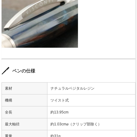
ペンの仕様
素材
ナチュラルベジタルレジン
機構
ツイスト式
全長
約13.95cm
最大軸径
約1.03cm⌀（クリップ部除く）
重量
約31g