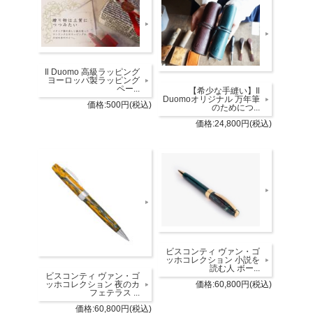
Il Duomo 高級ラッピング
ヨーロッパ製ラッピング
ペー...
【希少な手縫い】Il
Duomoオリジナル 万年筆
価格:500円(税込)
のためにつ...
価格:24,800円(税込)
ビスコンティ ヴァン・ゴ
ッホコレクション 小説を
読む人 ボー...
ビスコンティ ヴァン・ゴ
価格:60,800円(税込)
ッホコレクション 夜のカ
フェテラス ...
価格:60,800円(税込)