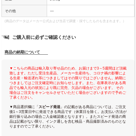
その他
―
(商品のデータはメーカー公式および当店で調査・採寸したものも含まれます。）
ご購入前に必ずご確認ください
商品の納期について
▼こちらの商品は輸入取り寄せ品のため、お届けまで3～5週間ほど頂戴
致します。ただし受注生産品、メーカー生産待ち、コロナ禍の影響によ
る生産・輸送遅れ等につきましてはその限りではございません。納期に
つきましてはご注文確定時にお知らせします。また、在庫表示がある商
品でも輸入元の状況により既に完売、欠品の場合がございます。 その
場合はご注文をキャンセルさせていただく場合がございますので予めご
了承ください。
▼商品選択欄に「
スピード発送
」の記載がある商品については、ご注文
後1～3営業日中に発送できる商品です（休業日を除く。お支払い方法が
銀行振り込みの場合ご入金確認後となります）。またスピード発送の商
品は記載がない限り、インク通しを含む検品・商品撮影済みのものとな
りますのでご了承ください。