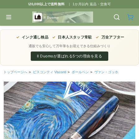
\20,000以上で送料無料
|
1か月以内 返品・交換可
✓
インク通し検品
✓
日本人スタッフ常駐
✓
万全アフター
通販でも安心して万年筆をお迎えできる仕組みづくり
Il Duomoが選ばれる5つの理由を見る
トップページへ
>
ビスコンティ Visconti
>
ボールペン
>
ヴァン・ゴッホ