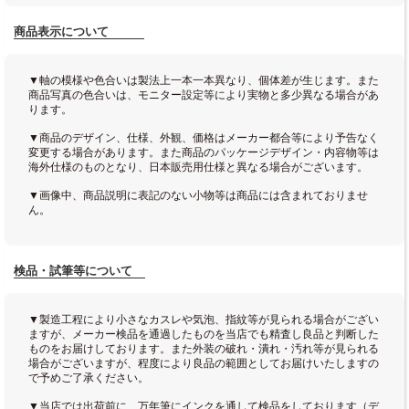
商品表示について
▼軸の模様や色合いは製法上一本一本異なり、個体差が生じます。また
商品写真の色合いは、モニター設定等により実物と多少異なる場合があ
ります。
▼商品のデザイン、仕様、外観、価格はメーカー都合等により予告なく
変更する場合があります。また商品のパッケージデザイン・内容物等は
海外仕様のものとなり、日本販売用仕様と異なる場合がございます。
▼画像中、商品説明に表記のない小物等は商品には含まれておりませ
ん。
検品・試筆等について
▼製造工程により小さなカスレや気泡、指紋等が見られる場合がござい
ますが、メーカー検品を通過したものを当店でも精査し良品と判断した
ものをお届けしております。また外装の破れ・潰れ・汚れ等が見られる
場合がございますが、程度により良品の範囲としてお届けいたしますの
で予めご了承ください。
▼当店では出荷前に、万年筆にインクを通して検品をしております（デ