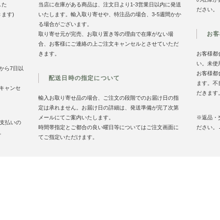
した
当店に在庫がある商品は、注文日より1-3営業日以内に発送
ださい。
きます)
いたします。輸入取り寄せや、特注品の場合、3-5週間かか
る場合がございます。
お客
取り寄せ元が完売、お取り置き等の理由で在庫がない場
合、お客様にご連絡の上ご注文キャンセルとさせていただ
きます。
お客様都
い。未使
から7日以
お客様都
配送日時の指定について
ます。不
キャンセ
だきます
輸入お取り寄せ品の場合、ご注文の段階でのお届け日の指
定は承れません。お届け日の詳細は、発送準備が完了次第
メールにてご案内いたします。
※返品・
お支払いの
時間帯指定とご都合の良い曜日等についてはご注文画面に
ださい。
。
てご指定いただけます。
お買い物案内
特定商取引法に基づく表記
プライバシーポリシ