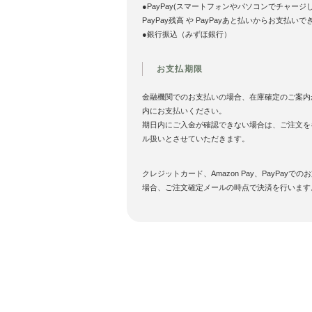
●PayPay(スマートフォンやパソコンでチャージ
PayPay残高 や PayPayあと払いからお支払いで
●銀行振込（みずほ銀行）
お支払期限
金融機関でのお支払いの場合、在庫確定のご案内
内にお支払いください。
期日内にご入金が確認できない場合は、ご注文を
ル扱いとさせていただきます。
クレジットカード、Amazon Pay、PayPayでの
場合、ご注文確定メールの時点で決済を行います