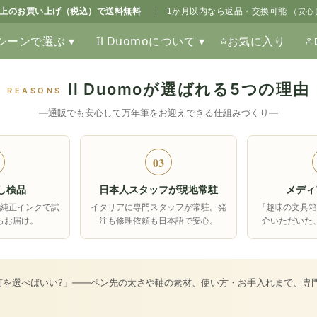
0以上のお買い上げ（税込）で送料無料
|
1か月以内なら返品・交換可能
（安心
シーンで選ぶ ▾
Il Duomoについて ▾
お気に入り
Il Duomoが選ばれる5つの理由
REASONS
―通販でも安心して万年筆をお迎えできる仕組みづくり―
03
し検品
日本人スタッフが現地常駐
メディ
純正インクで試
イタリアに専門スタッフが常駐。発
『趣味の文具
らお届け。
注も修理依頼も日本語で安心。
介いただいた
何を選べばいい?」――ペン先の太さや軸の素材、使い方・お手入れまで、専