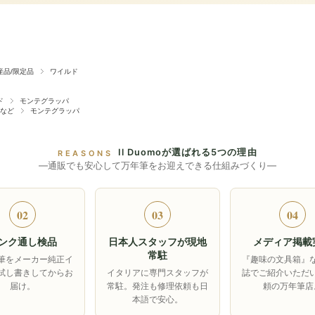
産品/限定品
ワイルド
ド
モンテグラッパ
など
モンテグラッパ
Il Duomoが選ばれる5つの理由
REASONS
―通販でも安心して万年筆をお迎えできる仕組みづくり―
02
03
04
ンク通し検品
日本人スタッフが現地
メディア掲載
常駐
筆をメーカー純正イ
『趣味の文具箱』
試し書きしてからお
イタリアに専門スタッフが
誌でご紹介いただ
届け。
常駐。発注も修理依頼も日
頼の万年筆店
本語で安心。