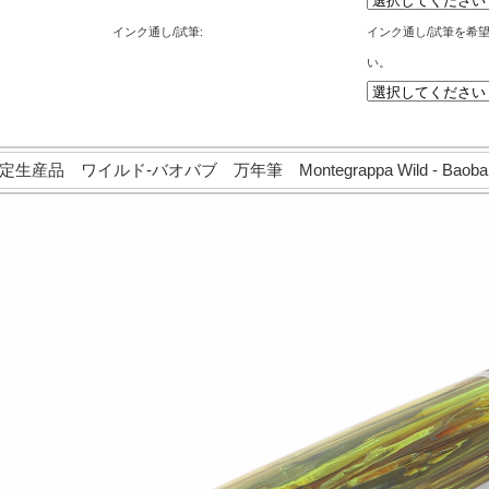
インク通し/試筆:
インク通し/試筆を希
い。
 ワイルド-バオバブ 万年筆 Montegrappa Wild - Baobab Fo