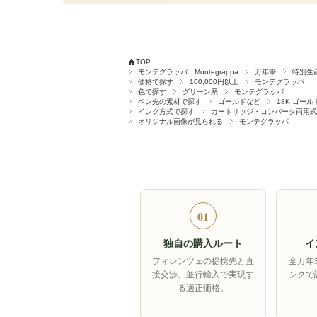
TOP
モンテグラッパ Montegrappa
万年筆
特別生
価格で探す
100,000円以上
モンテグラッパ
色で探す
グリーン系
モンテグラッパ
ペン先の素材で探す
ゴールドなど
18K ゴール
インク方式で探す
カートリッジ・コンバータ両用式
オリジナル画像が見られる
モンテグラッパ
01
独自の購入ルート
イ
フィレンツェの提携先と直
全万年
接交渉。並行輸入で実現す
ンクで
る適正価格。