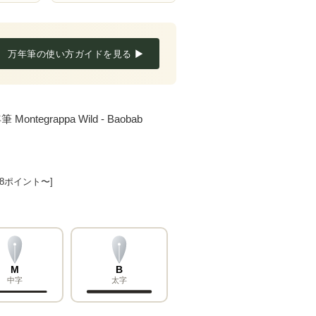
万年筆の使い方ガイドを見る ▶
grappa Wild - Baobab
78ポイント〜]
M
B
中字
太字