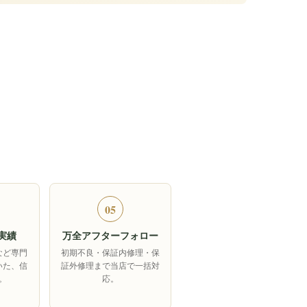
05
実績
万全アフターフォロー
など専門
初期不良・保証内修理・保
いた、信
証外修理まで当店で一括対
。
応。