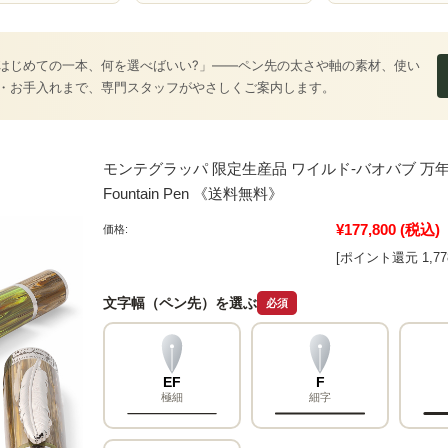
はじめての一本、何を選べばいい?」――ペン先の太さや軸の素材、使い
・お手入れまで、専門スタッフがやさしくご案内します。
モンテグラッパ 限定生産品 ワイルド-バオバブ 万年筆 Monte
Fountain Pen 《送料無料》
¥177,800
(税込)
価格:
[ポイント還元 1,7
文字幅（ペン先）を選ぶ
必須
EF
F
極細
細字