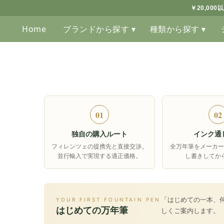
￥20,00
Home
ブランドから探す ▾
種類から探す ▾
01
02
独自の購入ルート
インク通
フィレンツェの提携先と直接交渉。
全万年筆をメーカー
並行輸入で実現する適正価格。
し書きしてか
「はじめての一本、
YOUR FIRST FOUNTAIN PEN
はじめての万年筆
しくご案内します。