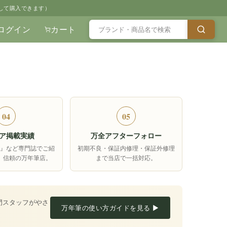
して購入できます）
ログイン
カート
04
05
ア掲載実績
万全アフターフォロー
箱』など専門誌でご紹
初期不良・保証内修理・保証外修理
、信頼の万年筆店。
まで当店で一括対応。
門スタッフがやさ
万年筆の使い方ガイドを見る ▶