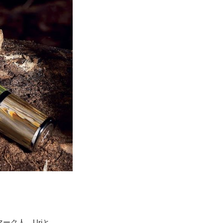
ク人、Uriと