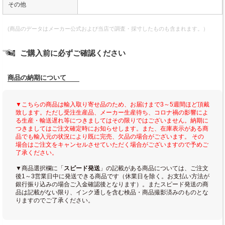
その他
(商品のデータはメーカー公式および当店で調査・採寸したものも含まれます。）
ご購入前に必ずご確認ください
商品の納期について
▼こちらの商品は輸入取り寄せ品のため、お届けまで3～5週間ほど頂戴
致します。ただし受注生産品、メーカー生産待ち、コロナ禍の影響によ
る生産・輸送遅れ等につきましてはその限りではございません。納期に
つきましてはご注文確定時にお知らせします。また、在庫表示がある商
品でも輸入元の状況により既に完売、欠品の場合がございます。 その
場合はご注文をキャンセルさせていただく場合がございますので予めご
了承ください。
▼商品選択欄に「
スピード発送
」の記載がある商品については、ご注文
後1～3営業日中に発送できる商品です（休業日を除く。お支払い方法が
銀行振り込みの場合ご入金確認後となります）。またスピード発送の商
品は記載がない限り、インク通しを含む検品・商品撮影済みのものとな
りますのでご了承ください。