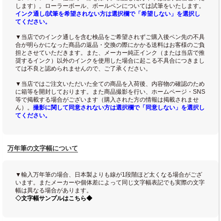
します）。ローラーボール、ボールペンについては試筆をいたします。
インク通し/試筆を希望されない方は選択欄で「希望しない」を選択し
てください。
▼当店でのインク通しを含む検品をご希望されずご購入後ペン先の不具
合が明らかになった商品の返品・交換の際にかかる送料はお客様のご負
担とさせていただきます。また、メーカー純正インク（または当店で推
奨するインク）以外のインクを使用した場合に起こる不具合につきまし
ては不良と認められませんので、ご了承ください。
▼当店ではご注文いただいた全ての商品を入荷後、内容物の確認のため
に箱等を開封しております。また商品撮影を行い、ホームページ・SNS
等で掲載する場合がございます（購入された方の情報は掲載されませ
ん）。
撮影に関して同意されない方は選択欄で「同意しない」を選択し
てください。
万年筆の文字幅について
▼輸入万年筆の場合、日本製よりも線が1段階ほど太くなる場合がござ
います。またメーカーや個体差によって同じ文字幅表記でも実際の文字
幅は異なる場合があります。
◇文字幅サンプルはこちら◆