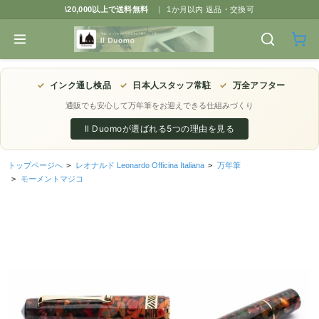
\20,000以上で送料無料
|
1か月以内 返品・交換可
✓
インク通し検品
✓
日本人スタッフ常駐
✓
万全アフター
通販でも安心して万年筆をお迎えできる仕組みづくり
Il Duomoが選ばれる5つの理由を見る
トップページへ
>
レオナルド Leonardo Officina Italiana
>
万年筆
>
モーメントマジコ