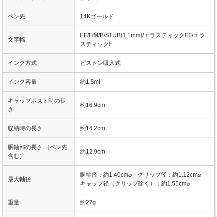
ペン先
14Kゴールド
EF/F/M/B/STUB(1.1mm)/エラスティックEF/エラ
文字幅
スティックF
インク方式
ピストン吸入式
インク容量
約1.5ml
キャップポスト時の長
約16.9cm
さ
収納時の長さ
約14.2cm
胴軸部の長さ （ペン先
約12.9cm
含む）
胴軸径：約1.40cm⌀ グリップ径：約1.12cm⌀
最大軸径
キャップ径（クリップ除く）：約1.55cm⌀
重量
約27g