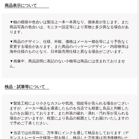
商品表示について
▼軸の模様や色合いは製法上一本一本異なり、個体差が生じます。また
商品写真の色合いは、モニター設定等により実物と多少異なる場合があ
ります。
▼商品のデザイン、仕様、外観、価格はメーカー都合等により予告なく
変更する場合があります。また商品のパッケージデザイン・内容物等は
海外仕様のものとなり、日本販売用仕様と異なる場合がございます。
▼画像中、商品説明に表記のない小物等は商品には含まれておりませ
ん。
検品・試筆等について
▼製造工程により小さなカスレや気泡、指紋等が見られる場合がござい
ますが、メーカー検品を通過したものを当店でも精査し良品と判断した
ものをお届けしております。また外装の破れ・潰れ・汚れ等が見られる
場合がございますが、程度により良品の範囲としてお届けいたしますの
で予めご了承ください。
▼当店では出荷前に、万年筆にインクを通して検品をしております（デ
モンストレーター仕様等一部を除く。検品した万年筆は洗浄後梱包いた