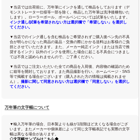
▼当店では出荷前に、万年筆にインクを通して検品をしております（デ
モンストレーター仕様等一部を除く。検品した万年筆は洗浄後梱包いた
します）。ローラーボール、ボールペンについては試筆をいたします。
インク通し/試筆を希望されない方は選択欄で「希望しない」を選択し
てください。
▼当店でのインク通しを含む検品をご希望されずご購入後ペン先の不具
合が明らかになった商品の返品・交換の際にかかる送料はお客様のご負
担とさせていただきます。また、メーカー純正インク（または当店で推
奨するインク）以外のインクを使用した場合に起こる不具合につきまし
ては不良と認められませんので、ご了承ください。
▼当店ではご注文いただいた全ての商品を入荷後、内容物の確認のため
に箱等を開封しております。また商品撮影を行い、ホームページ・SNS
等で掲載する場合がございます（購入された方の情報は掲載されませ
ん）。
撮影に関して同意されない方は選択欄で「同意しない」を選択し
てください。
万年筆の文字幅について
▼輸入万年筆の場合、日本製よりも線が1段階ほど太くなる場合がござ
います。またメーカーや個体差によって同じ文字幅表記でも実際の文字
幅は異なる場合があります。
◇文字幅サンプルはこちら◆