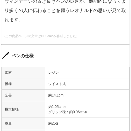
ヴィンテージの古き良きペンの良さが、機能的になってよ
り多くの人に伝わることを願うレオナルドの思いが見て取
れます。
(この商品ページの文章はIl Duomoが作成しました）
ペンの仕様
素材
レジン
機構
ツイスト式
全長
約14.1cm
約1.05cm⌀
最大軸径
グリップ径：約0.96cm⌀
重量
約25g