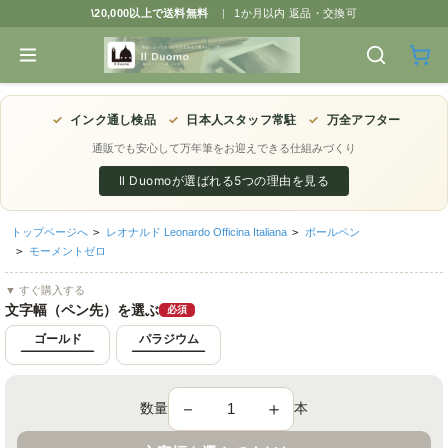
\20,000以上で送料無料
|
1か月以内 返品・交換可
✓
インク通し検品
✓
日本人スタッフ常駐
✓
万全アフター
通販でも安心して万年筆をお迎えできる仕組みづくり
Il Duomoが選ばれる5つの理由を見る
トップページへ
>
レオナルド Leonardo Officina Italiana
>
ボールペン
>
モーメントゼロ
▼ すぐ購入する
文字幅（ペン先）を選ぶ
必須
ゴールド
パラジウム
－
＋
数量
本