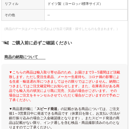
リフィル
ドイツ製（ヨーロッパ標準サイズ）
その他
--
(商品のデータはメーカー公式および当店で調査・採寸したものも含まれます。）
ご購入前に必ずご確認ください
商品の納期について
▼こちらの商品は輸入取り寄せ品のため、お届けまで3～5週間ほど頂戴
致します。ただし受注生産品、メーカー生産待ち、コロナ禍の影響によ
る生産・輸送遅れ等につきましてはその限りではございません。納期に
つきましてはご注文確定時にお知らせします。また、在庫表示がある商
品でも輸入元の状況により既に完売、欠品の場合がございます。 その
場合はご注文をキャンセルさせていただく場合がございますので予めご
了承ください。
▼商品選択欄に「
スピード発送
」の記載がある商品については、ご注文
後1～3営業日中に発送できる商品です（休業日を除く。お支払い方法が
銀行振り込みの場合ご入金確認後となります）。またスピード発送の商
品は記載がない限り、インク通しを含む検品・商品撮影済みのものとな
りますのでご了承ください。