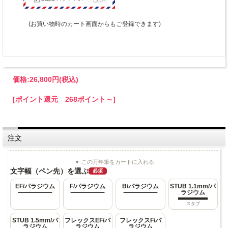
(お買い物時のカート画面からもご登録できます)
価格:
26,800円
(税込)
[ポイント還元 268ポイント～]
注文
▼ この万年筆をカートに入れる
文字幅（ペン先）を選ぶ
必須
EF/パラジウム
F/パラジウム
B/パラジウム
STUB 1.1mm/パ
ラジウム
スタブ
STUB 1.5mm/パ
フレックスEF/パ
フレックスF/パ
ラジウム
ラジウム
ラジウム