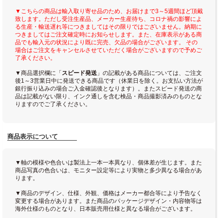
▼こちらの商品は輸入取り寄せ品のため、お届けまで3～5週間ほど頂戴
致します。ただし受注生産品、メーカー生産待ち、コロナ禍の影響によ
る生産・輸送遅れ等につきましてはその限りではございません。納期に
つきましてはご注文確定時にお知らせします。また、在庫表示がある商
品でも輸入元の状況により既に完売、欠品の場合がございます。 その
場合はご注文をキャンセルさせていただく場合がございますので予めご
了承ください。
▼商品選択欄に「
スピード発送
」の記載がある商品については、ご注文
後1～3営業日中に発送できる商品です（休業日を除く。お支払い方法が
銀行振り込みの場合ご入金確認後となります）。またスピード発送の商
品は記載がない限り、インク通しを含む検品・商品撮影済みのものとな
りますのでご了承ください。
商品表示について
▼軸の模様や色合いは製法上一本一本異なり、個体差が生じます。また
商品写真の色合いは、モニター設定等により実物と多少異なる場合があ
ります。
▼商品のデザイン、仕様、外観、価格はメーカー都合等により予告なく
変更する場合があります。また商品のパッケージデザイン・内容物等は
海外仕様のものとなり、日本販売用仕様と異なる場合がございます。