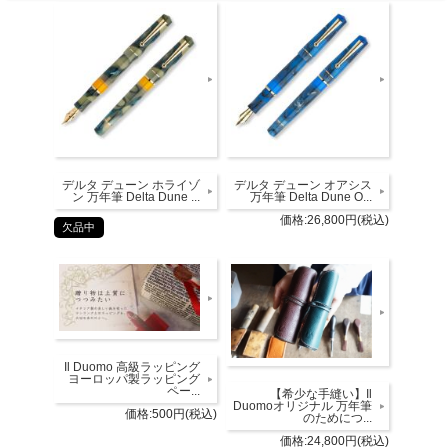
デルタ デューン ホライゾ
デルタ デューン オアシス
ン 万年筆 Delta Dune ...
万年筆 Delta Dune O...
価格:26,800円(税込)
欠品中
Il Duomo 高級ラッピング
ヨーロッパ製ラッピング
ペー...
【希少な手縫い】Il
Duomoオリジナル 万年筆
価格:500円(税込)
のためにつ...
価格:24,800円(税込)