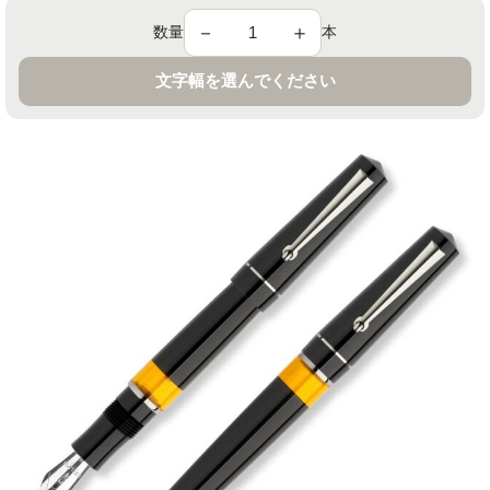
－
＋
数量
本
文字幅を選んでください