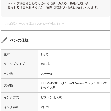
キャップ接合部などのねじやまに削りカスや、微細な欠けが
見られる場合がありますが、密閉に問題ないものは良品となります。
(この商品ページの文章はIl Duomoが作成しました）
ペンの仕様
素材
レジン
キャップタイプ
ねじ式
ペン先
スチール
EF/F/M/B/STUB(1.1mm/1.5ｍｍ)/フレックスEF/フ
文字幅
レックスF
インク方式
ピストン吸入式
インク容量
約--ml