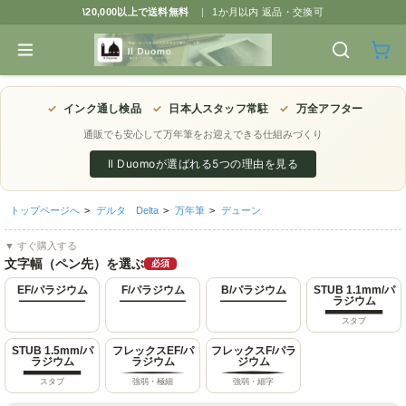
\20,000以上で送料無料
|
1か月以内 返品・交換可
✓
インク通し検品
✓
日本人スタッフ常駐
✓
万全アフター
通販でも安心して万年筆をお迎えできる仕組みづくり
Il Duomoが選ばれる5つの理由を見る
トップページへ
>
デルタ Delta
>
万年筆
>
デューン
▼ すぐ購入する
文字幅（ペン先）を選ぶ
必須
EF/パラジウム
F/パラジウム
B/パラジウム
STUB 1.1mm/パ
ラジウム
スタブ
STUB 1.5mm/パ
フレックスEF/パ
フレックスF/パラ
ラジウム
ラジウム
ジウム
スタブ
強弱・極細
強弱・細字