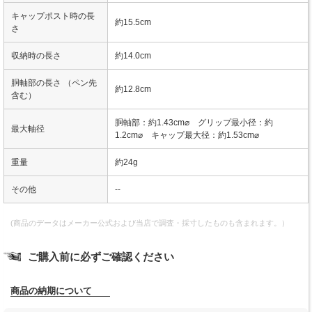
キャップポスト時の長
約15.5cm
さ
収納時の長さ
約14.0cm
胴軸部の長さ （ペン先
約12.8cm
含む）
胴軸部：約1.43cm⌀ グリップ最小径：約
最大軸径
1.2cm⌀ キャップ最大径：約1.53cm⌀
重量
約24g
その他
--
(商品のデータはメーカー公式および当店で調査・採寸したものも含まれます。）
ご購入前に必ずご確認ください
商品の納期について