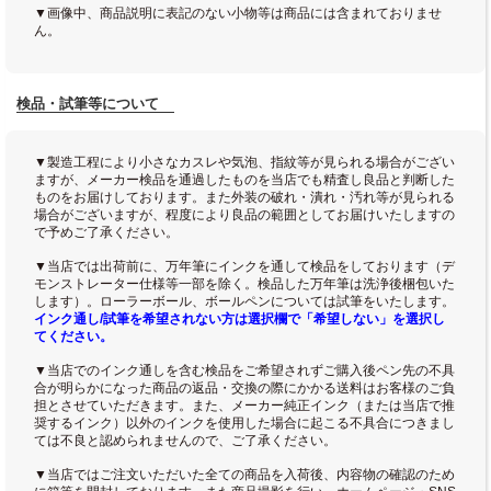
▼画像中、商品説明に表記のない小物等は商品には含まれておりませ
ん。
検品・試筆等について
▼製造工程により小さなカスレや気泡、指紋等が見られる場合がござい
ますが、メーカー検品を通過したものを当店でも精査し良品と判断した
ものをお届けしております。また外装の破れ・潰れ・汚れ等が見られる
場合がございますが、程度により良品の範囲としてお届けいたしますの
で予めご了承ください。
▼当店では出荷前に、万年筆にインクを通して検品をしております（デ
モンストレーター仕様等一部を除く。検品した万年筆は洗浄後梱包いた
します）。ローラーボール、ボールペンについては試筆をいたします。
インク通し/試筆を希望されない方は選択欄で「希望しない」を選択し
てください。
▼当店でのインク通しを含む検品をご希望されずご購入後ペン先の不具
合が明らかになった商品の返品・交換の際にかかる送料はお客様のご負
担とさせていただきます。また、メーカー純正インク（または当店で推
奨するインク）以外のインクを使用した場合に起こる不具合につきまし
ては不良と認められませんので、ご了承ください。
▼当店ではご注文いただいた全ての商品を入荷後、内容物の確認のため