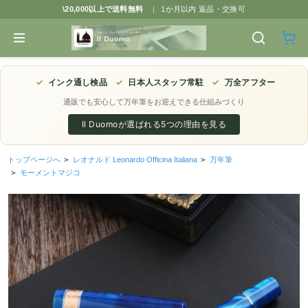
\20,000以上で送料無料
|
1か月以内 返品・交換可
✓
インク通し検品
✓
日本人スタッフ常駐
✓
万全アフター
通販でも安心して万年筆をお迎えできる仕組みづくり
Il Duomoが選ばれる5つの理由を見る
トップページへ
>
レオナルド Leonardo Officina Italiana
>
万年筆
>
モーメントマジコ