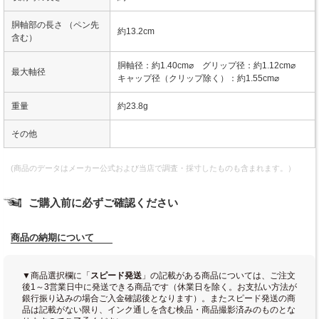
胴軸部の長さ （ペン先
約13.2cm
含む）
胴軸径：約1.40cm⌀ グリップ径：約1.12cm⌀
最大軸径
キャップ径（クリップ除く）：約1.55cm⌀
重量
約23.8g
その他
(商品のデータはメーカー公式および当店で調査・採寸したものも含まれます。）
ご購入前に必ずご確認ください
商品の納期について
▼商品選択欄に「
スピード発送
」の記載がある商品については、ご注文
後1～3営業日中に発送できる商品です（休業日を除く。お支払い方法が
銀行振り込みの場合ご入金確認後となります）。またスピード発送の商
品は記載がない限り、インク通しを含む検品・商品撮影済みのものとな