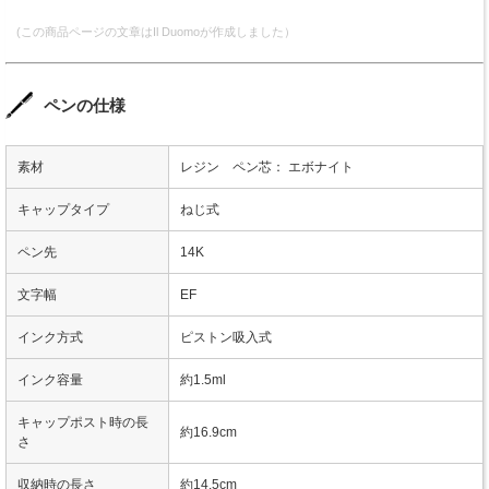
(この商品ページの文章はIl Duomoが作成しました）
ペンの仕様
素材
レジン ペン芯： エボナイト
キャップタイプ
ねじ式
ペン先
14K
文字幅
EF
インク方式
ピストン吸入式
インク容量
約1.5ml
キャップポスト時の長
約16.9cm
さ
収納時の長さ
約14.5cm