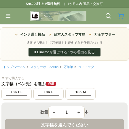
\20,000以上で送料無料
|
1か月以内 返品・交換可
✓
インク通し検品
✓
日本人スタッフ常駐
✓
万全アフター
通販でも安心して万年筆をお迎えできる仕組みづくり
Il Duomoが選ばれる5つの理由を見る
トップページへ
>
スクリーボ Scribo
>
万年筆
>
ラ・ドッタ
▼ すぐ購入する
文字幅（ペン先）を選ぶ
必須
18K EF
18K F
18K M
－
＋
数量
本
文字幅を選んでください