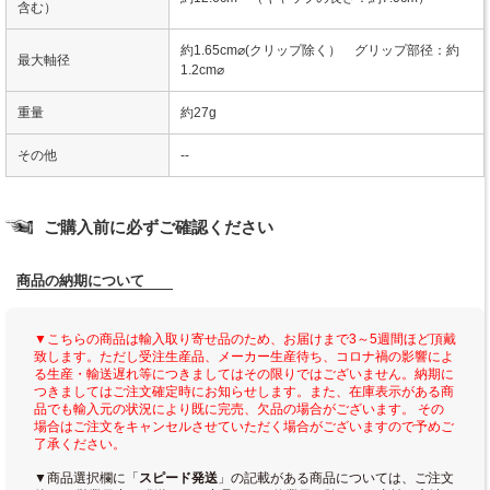
含む）
約1.65cm⌀(クリップ除く） グリップ部径：約
最大軸径
1.2cm⌀
重量
約27g
その他
--
ご購入前に必ずご確認ください
商品の納期について
▼こちらの商品は輸入取り寄せ品のため、お届けまで3～5週間ほど頂戴
致します。ただし受注生産品、メーカー生産待ち、コロナ禍の影響によ
る生産・輸送遅れ等につきましてはその限りではございません。納期に
つきましてはご注文確定時にお知らせします。また、在庫表示がある商
品でも輸入元の状況により既に完売、欠品の場合がございます。 その
場合はご注文をキャンセルさせていただく場合がございますので予めご
了承ください。
▼商品選択欄に「
スピード発送
」の記載がある商品については、ご注文