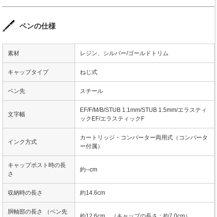
ペンの仕様
素材
レジン、シルバー/ゴールドトリム
キャップタイプ
ねじ式
ペン先
スチール
EF/F/M/B/STUB 1.1mm/STUB 1.5mm/エラスティ
文字幅
ックEF/エラスティックF
カートリッジ・コンバーター両用式（コンバータ
インク方式
ー付属）
キャップポスト時の長
約--cm
さ
収納時の長さ
約14.6cm
胴軸部の長さ （ペン先
約12.6cm （キャップの長さ：約7.0cm）