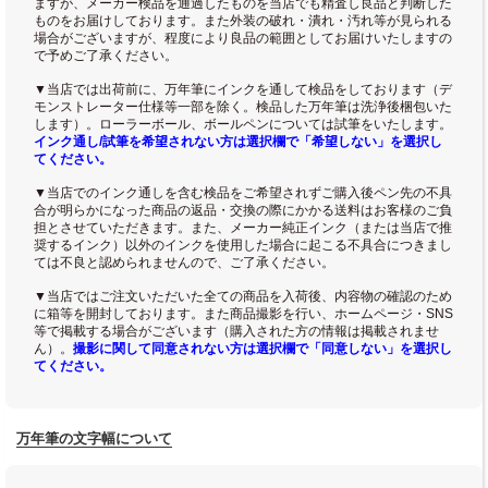
ますが、メーカー検品を通過したものを当店でも精査し良品と判断した
ものをお届けしております。また外装の破れ・潰れ・汚れ等が見られる
場合がございますが、程度により良品の範囲としてお届けいたしますの
で予めご了承ください。
▼当店では出荷前に、万年筆にインクを通して検品をしております（デ
モンストレーター仕様等一部を除く。検品した万年筆は洗浄後梱包いた
します）。ローラーボール、ボールペンについては試筆をいたします。
インク通し/試筆を希望されない方は選択欄で「希望しない」を選択し
てください。
▼当店でのインク通しを含む検品をご希望されずご購入後ペン先の不具
合が明らかになった商品の返品・交換の際にかかる送料はお客様のご負
担とさせていただきます。また、メーカー純正インク（または当店で推
奨するインク）以外のインクを使用した場合に起こる不具合につきまし
ては不良と認められませんので、ご了承ください。
▼当店ではご注文いただいた全ての商品を入荷後、内容物の確認のため
に箱等を開封しております。また商品撮影を行い、ホームページ・SNS
等で掲載する場合がございます（購入された方の情報は掲載されませ
ん）。
撮影に関して同意されない方は選択欄で「同意しない」を選択し
てください。
万年筆の文字幅について