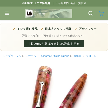
\20,000以上で送料無料
|
1か月以内 返品・交換可
✓
インク通し検品
✓
日本人スタッフ常駐
✓
万全アフター
通販でも安心して万年筆をお迎えできる仕組みづくり
Il Duomoが選ばれる5つの理由を見る
トップページへ
>
レオナルド Leonardo Officina Italiana
>
万年筆
>
フローレ