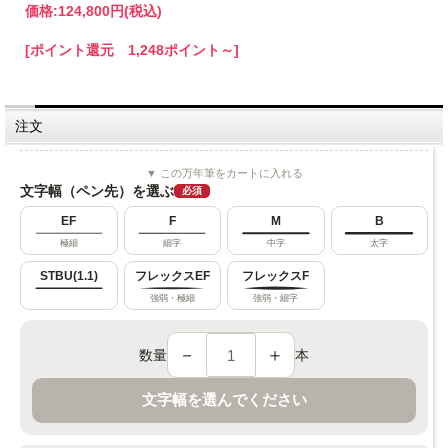
価格:
124,800円
(税込)
[ポイント還元 1,248ポイント～]
注文
▼ この万年筆をカートに入れる
文字幅（ペン先）を選ぶ
必須
EF
F
M
B
極細
細字
中字
太字
STBU(1.1)
フレックスEF
フレックスF
強弱・極細
強弱・細字
－
＋
数量
本
文字幅を選んでください