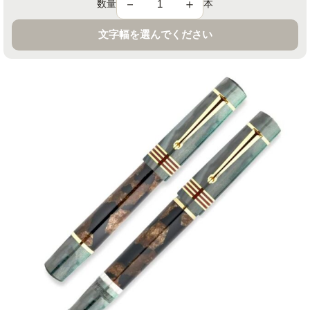
－
＋
数量
本
文字幅を選んでください