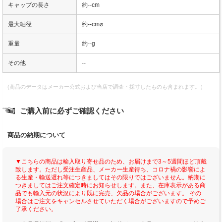
キャップの長さ
約--cm
最大軸径
約--cm⌀
重量
約--g
その他
--
(商品のデータはメーカー公式および当店で調査・採寸したものも含まれます。）
ご購入前に必ずご確認ください
商品の納期について
▼こちらの商品は輸入取り寄せ品のため、お届けまで3～5週間ほど頂戴
致します。ただし受注生産品、メーカー生産待ち、コロナ禍の影響によ
る生産・輸送遅れ等につきましてはその限りではございません。納期に
つきましてはご注文確定時にお知らせします。また、在庫表示がある商
品でも輸入元の状況により既に完売、欠品の場合がございます。 その
場合はご注文をキャンセルさせていただく場合がございますので予めご
了承ください。