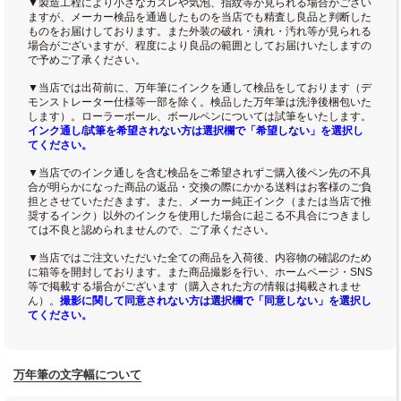
▼製造工程により小さなカスレや気泡、指紋等が見られる場合がござい
ますが、メーカー検品を通過したものを当店でも精査し良品と判断した
ものをお届けしております。また外装の破れ・潰れ・汚れ等が見られる
場合がございますが、程度により良品の範囲としてお届けいたしますの
で予めご了承ください。
▼当店では出荷前に、万年筆にインクを通して検品をしております（デ
モンストレーター仕様等一部を除く。検品した万年筆は洗浄後梱包いた
します）。ローラーボール、ボールペンについては試筆をいたします。
インク通し/試筆を希望されない方は選択欄で「希望しない」を選択し
てください。
▼当店でのインク通しを含む検品をご希望されずご購入後ペン先の不具
合が明らかになった商品の返品・交換の際にかかる送料はお客様のご負
担とさせていただきます。また、メーカー純正インク（または当店で推
奨するインク）以外のインクを使用した場合に起こる不具合につきまし
ては不良と認められませんので、ご了承ください。
▼当店ではご注文いただいた全ての商品を入荷後、内容物の確認のため
に箱等を開封しております。また商品撮影を行い、ホームページ・SNS
等で掲載する場合がございます（購入された方の情報は掲載されませ
ん）。
撮影に関して同意されない方は選択欄で「同意しない」を選択し
てください。
万年筆の文字幅について