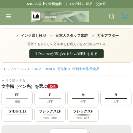
\20,000以上で送料無料
|
1か月以内 返品・交換可
✓
インク通し検品
✓
日本人スタッフ常駐
✓
万全アフター
通販でも安心して万年筆をお迎えできる仕組みづくり
Il Duomoが選ばれる5つの理由を見る
トップページへ
>
デルタ Delta
>
万年筆
>
特別生産品/限定品
▼ すぐ購入する
文字幅（ペン先）を選ぶ
必須
EF
F
M
B
極細
細字
中字
太字
STBU(1.1)
フレックスEF
フレックスF
強弱・極細
強弱・細字