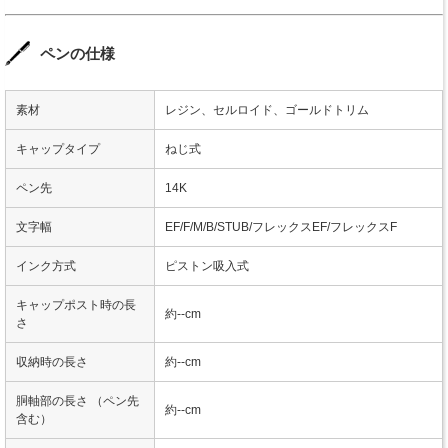
ペンの仕様
素材
レジン、セルロイド、ゴールドトリム
キャップタイプ
ねじ式
ペン先
14K
文字幅
EF/F/M/B/STUB/フレックスEF/フレックスF
インク方式
ピストン吸入式
キャップポスト時の長
約--cm
さ
収納時の長さ
約--cm
胴軸部の長さ （ペン先
約--cm
含む）