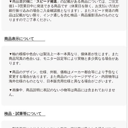
▼商品選択欄に「
スピード発送
」の記載がある商品については、ご注文
後1～3営業日中に発送できる商品です（休業日を除く。お支払い方法が
銀行振り込みの場合ご入金確認後となります）。またスピード発送の商
品は記載がない限り、インク通しを含む検品・商品撮影済みのものとな
りますのでご了承ください。
商品表示について
▼軸の模様や色合いは製法上一本一本異なり、個体差が生じます。また
商品写真の色合いは、モニター設定等により実物と多少異なる場合があ
ります。
▼商品のデザイン、仕様、外観、価格はメーカー都合等により予告なく
変更する場合があります。また商品のパッケージデザイン・内容物等は
海外仕様のものとなり、日本販売用仕様と異なる場合がございます。
▼画像中、商品説明に表記のない小物等は商品には含まれておりませ
ん。
検品・試筆等について