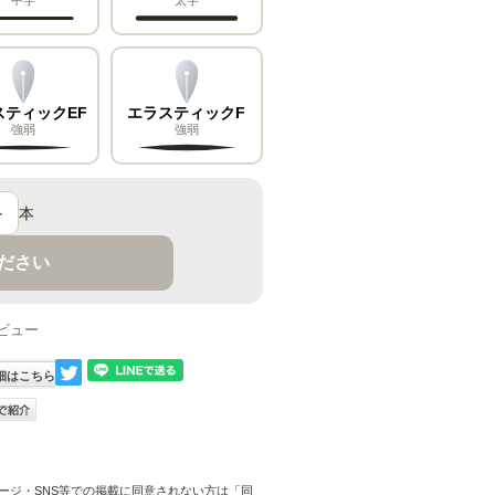
スティックEF
エラスティックF
強弱
強弱
＋
本
ください
ビュー
細はこちら
ージ・SNS等での掲載に同意されない方は「同