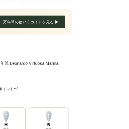
万年筆の使い方ガイドを見る ▶
ardo Virtuosa Marina
8ポイント〜]
M
B
中字
太字