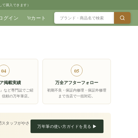
して購入できます）
ログイン
カート
04
05
ア掲載実績
万全アフターフォロー
箱』など専門誌でご紹
初期不良・保証内修理・保証外修理
、信頼の万年筆店。
まで当店で一括対応。
門スタッフがやさ
万年筆の使い方ガイドを見る ▶