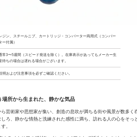
レジン、スチールニブ、カートリッジ・コンバーター両用式（コンバー
ター付属）
通常3〜5週間（スピード発送を除く）。在庫表示があってもメーカー生
産待ちの場合は遅れる場合がございます。
説明および注意事項を必ずご確認ください。
う場所から生まれた、静かな気品
から芸術家や思想家が集い、創造の息吹が満ちる街や風景が数多く存
むしろ、静かな情熱と洗練された感性に満ち、訪れる人の心をそっ
ます。