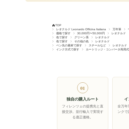
TOP
レオナルド Leonardo Officina Italiana
万年筆
価格で探す
30,000円〜50,000円
レオナルド
色で探す
グリーン系
レオナルド
色で探す
その他の色
レオナルド
ペン先の素材で探す
スチールなど
レオナルド
インク方式で探す
カートリッジ・コンバータ両用式
01
独自の購入ルート
イ
フィレンツェの提携先と直
全万年
接交渉。並行輸入で実現す
ンクで
る適正価格。