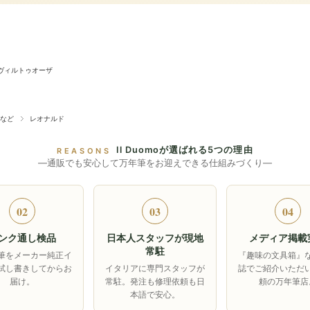
ヴィルトゥオーザ
など
レオナルド
Il Duomoが選ばれる5つの理由
REASONS
―通販でも安心して万年筆をお迎えできる仕組みづくり―
02
03
04
ンク通し検品
日本人スタッフが現地
メディア掲載
常駐
筆をメーカー純正イ
『趣味の文具箱』
試し書きしてからお
イタリアに専門スタッフが
誌でご紹介いただ
届け。
常駐。発注も修理依頼も日
頼の万年筆店
本語で安心。