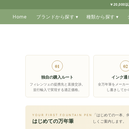
￥20,00
Home
ブランドから探す ▾
種類から探す ▾
01
02
独自の購入ルート
インク通
フィレンツェの提携先と直接交渉。
全万年筆をメーカー
並行輸入で実現する適正価格。
し書きしてか
「はじめての一本、
YOUR FIRST FOUNTAIN PEN
はじめての万年筆
しくご案内します。