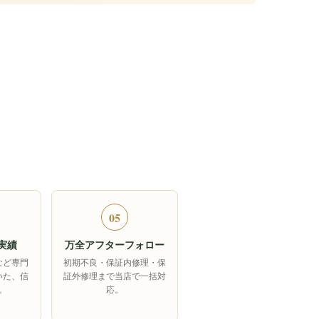
05
実績
万全アフターフォロー
など専門
初期不良・保証内修理・保
いた、信
証外修理まで当店で一括対
。
応。