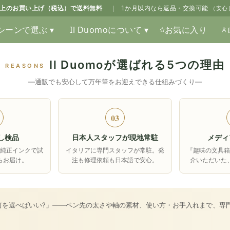
0以上のお買い上げ（税込）で送料無料
|
1か月以内なら返品・交換可能
（安心
シーンで選ぶ ▾
Il Duomoについて ▾
お気に入り
Il Duomoが選ばれる5つの理由
REASONS
―通販でも安心して万年筆をお迎えできる仕組みづくり―
03
し検品
日本人スタッフが現地常駐
メディ
純正インクで試
イタリアに専門スタッフが常駐。発
『趣味の文具
らお届け。
注も修理依頼も日本語で安心。
介いただいた
何を選べばいい?」――ペン先の太さや軸の素材、使い方・お手入れまで、専