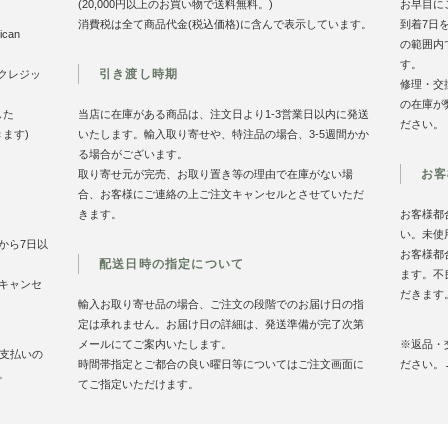
(20,000円以上のお買い物で送料無料。)
お早目に
消費税は全て商品代金(税込価格)に含んで表示しています。
到着7日
can
の範囲内
す。
引き渡し時期
のクレジッ
修理・交
の在庫が
した
当店に在庫がある商品は、注文日より1-3営業日以内に発送
ださい。
きます)
いたします。輸入取り寄せや、特注品の場合、3-5週間かか
る場合がございます。
お客
取り寄せ元が完売、お取り置き等の理由で在庫がない場
合、お客様にご連絡の上ご注文キャンセルとさせていただ
きます。
お客様都
い。未使
から7日以
お客様都
配送日時の指定について
ます。不
キャンセ
だきます
輸入お取り寄せ品の場合、ご注文の段階でのお届け日の指
定は承れません。お届け日の詳細は、発送準備が完了次第
メールにてご案内いたします。
※返品・
お支払いの
時間帯指定とご都合の良い曜日等についてはご注文画面に
ださい。
。
てご指定いただけます。