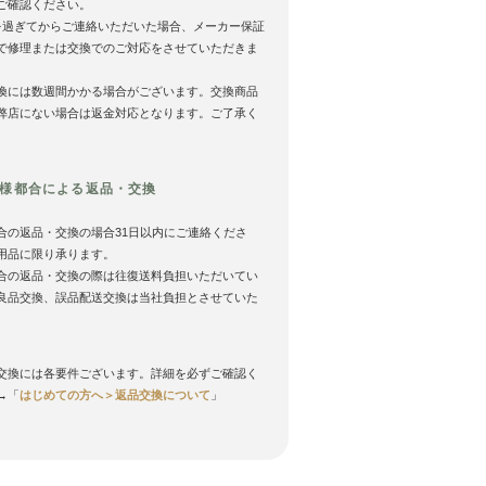
ご確認ください。
を過ぎてからご連絡いただいた場合、メーカー保証
で修理または交換でのご対応をさせていただきま
換には数週間かかる場合がございます。交換商品
弊店にない場合は返金対応となります。ご了承く
様都合による返品・交換
合の返品・交換の場合31日以内にご連絡くださ
用品に限り承ります。
合の返品・交換の際は往復送料負担いただいてい
良品交換、誤品配送交換は当社負担とさせていた
。
交換には各要件ございます。詳細を必ずご確認く
→「
はじめての方へ＞返品交換について
」