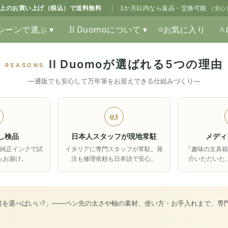
0以上のお買い上げ（税込）で送料無料
|
1か月以内なら返品・交換可能
（安心
シーンで選ぶ ▾
Il Duomoについて ▾
お気に入り
Il Duomoが選ばれる5つの理由
REASONS
―通販でも安心して万年筆をお迎えできる仕組みづくり―
03
し検品
日本人スタッフが現地常駐
メディ
純正インクで試
イタリアに専門スタッフが常駐。発
『趣味の文具
らお届け。
注も修理依頼も日本語で安心。
介いただいた
何を選べばいい?」――ペン先の太さや軸の素材、使い方・お手入れまで、専