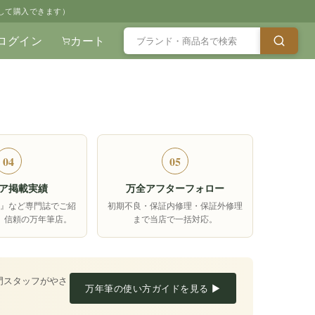
して購入できます）
ログイン
カート
04
05
ア掲載実績
万全アフターフォロー
箱』など専門誌でご紹
初期不良・保証内修理・保証外修理
、信頼の万年筆店。
まで当店で一括対応。
門スタッフがやさ
万年筆の使い方ガイドを見る ▶