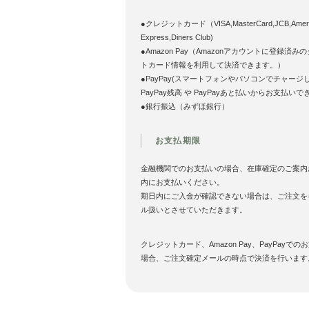
●クレジットカード（VISA,MasterCard,JCB,Ameri
Express,Diners Club)
●Amazon Pay（Amazonアカウントに登録済み
トカード情報を利用して決済できます。）
●PayPay(スマートフォンやパソコンでチャージ
PayPay残高 や PayPayあと払いからお支払いで
●銀行振込（みずほ銀行）
お支払期限
金融機関でのお支払いの場合、在庫確定のご案内
内にお支払いください。
期日内にご入金が確認できない場合は、ご注文を
ル扱いとさせていただきます。
クレジットカード、Amazon Pay、PayPayでの
場合、ご注文確定メールの時点で決済を行います