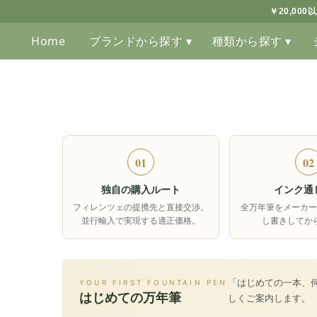
￥20,00
Home
ブランドから探す ▾
種類から探す ▾
01
02
独自の購入ルート
インク通
フィレンツェの提携先と直接交渉。
全万年筆をメーカー
並行輸入で実現する適正価格。
し書きしてか
「はじめての一本、
YOUR FIRST FOUNTAIN PEN
はじめての万年筆
しくご案内します。