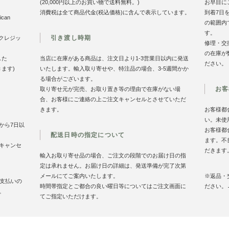
(20,000円以上のお買い物で送料無料。)
お早目に
消費税は全て商品代金(税込価格)に含んで表示しています。
到着7日
can
の範囲内
す。
引き渡し時期
のクレジッ
修理・交
の在庫が
した
当店に在庫がある商品は、注文日より1-3営業日以内に発送
ださい。
きます)
いたします。輸入取り寄せや、特注品の場合、3-5週間かか
る場合がございます。
お客
取り寄せ元が完売、お取り置き等の理由で在庫がない場
合、お客様にご連絡の上ご注文キャンセルとさせていただ
きます。
お客様都
い。未使
から7日以
お客様都
配送日時の指定について
ます。不
キャンセ
だきます
輸入お取り寄せ品の場合、ご注文の段階でのお届け日の指
定は承れません。お届け日の詳細は、発送準備が完了次第
メールにてご案内いたします。
※返品・
お支払いの
時間帯指定とご都合の良い曜日等についてはご注文画面に
ださい。
。
てご指定いただけます。