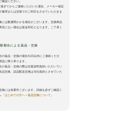
ご確認ください。
を過ぎてからご連絡いただいた場合、メーカー保証
で修理または交換でのご対応をさせていただきま
換には数週間かかる場合がございます。交換商品
弊店にない場合は返金対応となります。ご了承く
様都合による返品・交換
合の返品・交換の場合31日以内にご連絡くださ
用品に限り承ります。
合の返品・交換の際は往復送料負担いただいてい
良品交換、誤品配送交換は当社負担とさせていた
。
交換には各要件ございます。詳細を必ずご確認く
→「
はじめての方へ＞返品交換について
」