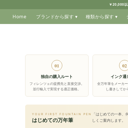
￥20,00
Home
ブランドから探す ▾
種類から探す ▾
01
02
独自の購入ルート
インク通
フィレンツェの提携先と直接交渉。
全万年筆をメーカー
並行輸入で実現する適正価格。
し書きしてか
「はじめての一本、
YOUR FIRST FOUNTAIN PEN
はじめての万年筆
しくご案内します。