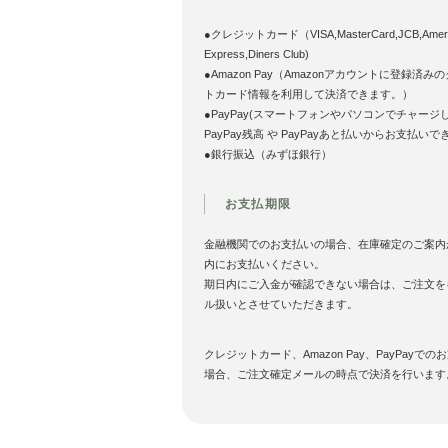
●クレジットカード（VISA,MasterCard,JCB,Ameri
Express,Diners Club)
●Amazon Pay（Amazonアカウントに登録済み
トカード情報を利用して決済できます。）
●PayPay(スマートフォンやパソコンでチャージ
PayPay残高 や PayPayあと払いからお支払いで
●銀行振込（みずほ銀行）
お支払期限
金融機関でのお支払いの場合、在庫確定のご案内
内にお支払いください。
期日内にご入金が確認できない場合は、ご注文を
ル扱いとさせていただきます。
クレジットカード、Amazon Pay、PayPayでの
場合、ご注文確定メールの時点で決済を行います