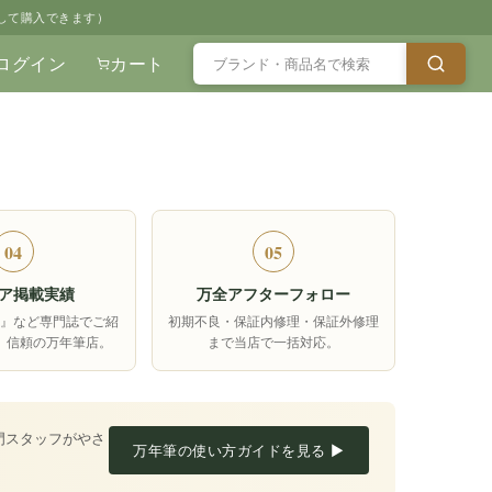
して購入できます）
ログイン
カート
04
05
ア掲載実績
万全アフターフォロー
箱』など専門誌でご紹
初期不良・保証内修理・保証外修理
、信頼の万年筆店。
まで当店で一括対応。
門スタッフがやさ
万年筆の使い方ガイドを見る ▶