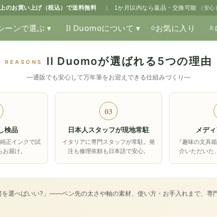
0以上のお買い上げ（税込）で送料無料
|
1か月以内なら返品・交換可能
（安心
シーンで選ぶ ▾
Il Duomoについて ▾
お気に入り
Il Duomoが選ばれる5つの理由
REASONS
―通販でも安心して万年筆をお迎えできる仕組みづくり―
03
し検品
日本人スタッフが現地常駐
メディ
純正インクで試
イタリアに専門スタッフが常駐。発
『趣味の文具
らお届け。
注も修理依頼も日本語で安心。
介いただいた
何を選べばいい?」――ペン先の太さや軸の素材、使い方・お手入れまで、専