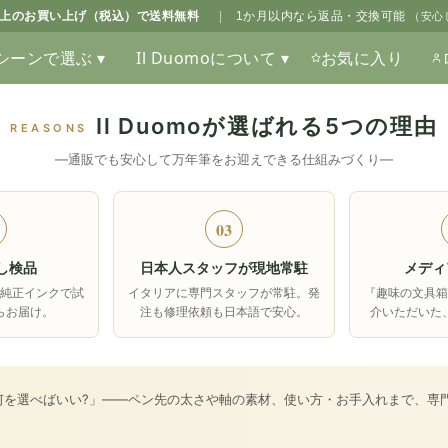
0以上のお買い上げ（税込）で送料無料
|
1か月以内なら返品・交換可能
（安心
シーンで選ぶ ▾
Il Duomoについて ▾
お気に入り
Il Duomoが選ばれる5つの理由
REASONS
―通販でも安心して万年筆をお迎えできる仕組みづくり―
03
し検品
日本人スタッフが現地常駐
メディ
純正インクで試
イタリアに専門スタッフが常駐。発
『趣味の文具
らお届け。
注も修理依頼も日本語で安心。
介いただいた
何を選べばいい?」――ペン先の太さや軸の素材、使い方・お手入れまで、専