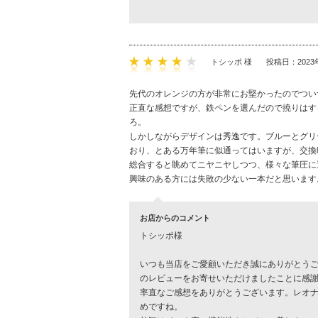
トシッポ 様
投稿日：2023
先代のオレンジの方が非常にお堅かったのでつい
正直な感想ですが、鉄ペンを選んだので撓りはす
ろ。
しかしながらデザインは秀逸です。ブルーとグリ
おり、とある万年筆に似通ってはいますが、交換
総合すると眺めてニヤニヤしつつ、様々な筆圧に
興味のある方には失敗の少ない一本だと思います
お店からのコメント
トシッポ様
いつも当店をご愛顧いただき誠にありがとう
のレビューをお寄せいただけましたことに感
率直なご感想をありがとうございます。レオ
めですね。