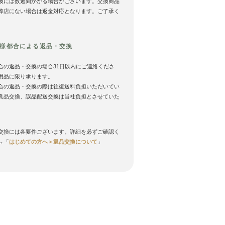
換には数週間かかる場合がございます。交換商品
弊店にない場合は返金対応となります。ご了承く
様都合による返品・交換
合の返品・交換の場合31日以内にご連絡くださ
用品に限り承ります。
合の返品・交換の際は往復送料負担いただいてい
良品交換、誤品配送交換は当社負担とさせていた
。
交換には各要件ございます。詳細を必ずご確認く
→「
はじめての方へ＞返品交換について
」