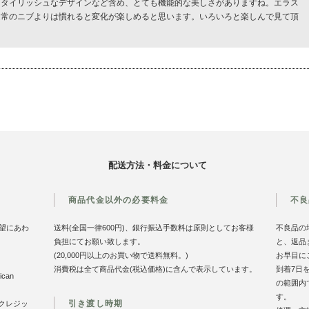
スタイリッシュなデザインなど含め、とても機能的な美しさがありますね。エラス
通常のニブよりは慣れると変化が楽しめると思います。いろいろと楽しんで見て頂
配送方法・料金について
商品代金以外の必要料金
不良
望にあわ
送料(全国一律600円)、銀行振込手数料は原則としてお客様
不良品の
負担にてお願い致します。
と、返品
(20,000円以上のお買い物で送料無料。)
お早目に
消費税は全て商品代金(税込価格)に含んで表示しています。
到着7日
can
の範囲内
す。
引き渡し時期
のクレジッ