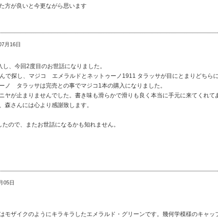
た方が良いと今更ながら思います
07月16日
Kを購入し、今回2度目のお世話になりました。
oさんで探し、マジコ エメラルドとネットゥーノ1911 タラッサが目にとまりどち
ーノ タラッサは完売との事でマジコ1本の購入になりました。
ニヤが止まりませんでした。書き味も滑らかで滑りも良く本当に手元に来てくれて
、森さんには心より感謝致します。
したので、またお世話になるかも知れません。
月05日
はモザイクのようにキラキラしたエメラルド・グリーンです。幾何学模様のキャッ