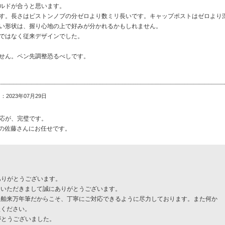
ルドが合うと思います。
す。長さはピストンノブの分ゼロより数ミリ長いです。キャップポストはゼロより
い形状は、握り心地の上で好みが分かれるかもしれません。
ではなく従来デザインでした。
せん。ペン先調整恐るべしです。
：2023年07月29日
応が、完璧です。
moの佐藤さんにお任せです。
にありがとうございます。
をいただきまして誠にありがとうございます。
い舶来万年筆だからこそ、丁寧にご対応できるように尽力しております。また何か
談ください。
りがとうございました。