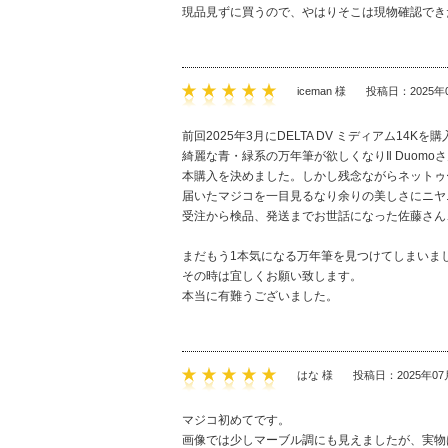
現品見ずに買うので、やはりそこは現物確認でき
iceman 様
投稿日：2025年
前回2025年3月にDELTA DV ミディアム14
綺麗な青・緑系の万年筆が欲しくなりIl Duom
本購入を決めました。しかし残念ながらネットゥ
届いたマジコを一目見るなり余りの美しさにニヤ
受注から検品、発送までお世話になった佐藤さん
まだもう1本気になる万年筆を見つけてしまいま
その時は宜しくお願い致します。
本当に有難うございました。
はな 様
投稿日：2025年07
マジコ初めてです。
画像では少しマーブル調にも見えましたが、実物