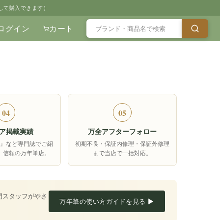
して購入できます）
ログイン
カート
04
05
ア掲載実績
万全アフターフォロー
箱』など専門誌でご紹
初期不良・保証内修理・保証外修理
、信頼の万年筆店。
まで当店で一括対応。
門スタッフがやさ
万年筆の使い方ガイドを見る ▶