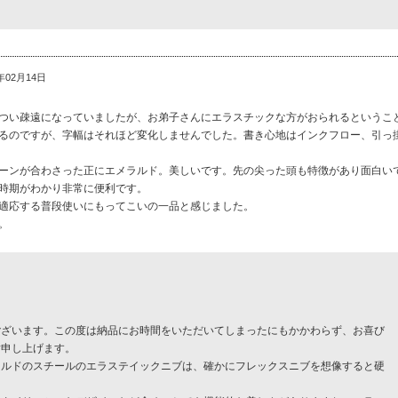
年02月14日
つい疎遠になっていましたが、お弟子さんにエラスチックな方がおられるというこ
るのですが、字幅はそれほど変化しませんでした。書き心地はインクフロー、引っ
ーンが合わさった正にエメラルド。美しいです。先の尖った頭も特徴があり面白い
時期がわかり非常に便利です。
適応する普段使いにもってこいの一品と感じました。
。
ございます。この度は納品にお時間をいただいてしまったにもかかわらず、お喜び
謝申し上げます。
ナルドのスチールのエラステイックニブは、確かにフレックスニブを想像すると硬