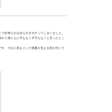
とで好奇心が止められずポチってしまいました。
掛かり感ともに可もなく不可もなくと言ったとこ
です。それに加えインク残量が見える窓が付いて