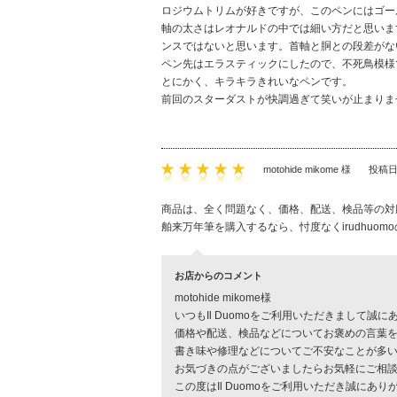
ロジウムトリムが好きですが、このペンにはゴー
軸の太さはレオナルドの中では細い方だと思いま
ンスではないと思います。首軸と胴との段差がな
ペン先はエラスティックにしたので、不死鳥模様
とにかく、キラキラきれいなペンです。
前回のスターダストが快調過ぎて笑いが止まりま
motohide mikome 様
投稿日
商品は、全く問題なく、価格、配送、検品等の対
舶来万年筆を購入するなら、忖度なくirudhuo
お店からのコメント
motohide mikome様
いつもIl Duomoをご利用いただきまして誠
価格や配送、検品などについてお褒めの言葉
書き味や修理などについてご不安なことが多
お気づきの点がございましたらお気軽にご相
この度はIl Duomoをご利用いただき誠にあ