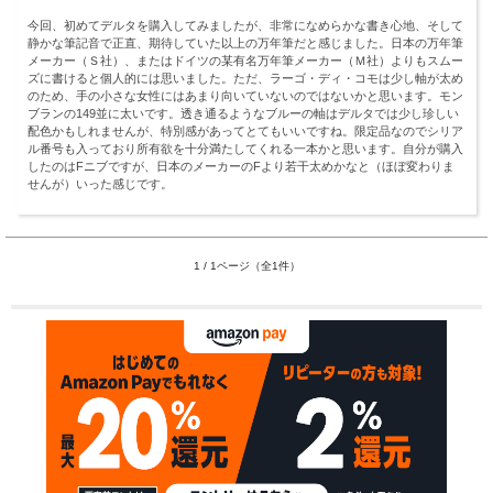
今回、初めてデルタを購入してみましたが、非常になめらかな書き心地、そして
静かな筆記音で正直、期待していた以上の万年筆だと感じました。日本の万年筆
メーカー（Ｓ社）、またはドイツの某有名万年筆メーカー（Ｍ社）よりもスムー
ズに書けると個人的には思いました。ただ、ラーゴ・ディ・コモは少し軸が太め
のため、手の小さな女性にはあまり向いていないのではないかと思います。モン
ブランの149並に太いです。透き通るようなブルーの軸はデルタでは少し珍しい
配色かもしれませんが、特別感があってとてもいいですね。限定品なのでシリア
ル番号も入っており所有欲を十分満たしてくれる一本かと思います。自分が購入
したのはFニブですが、日本のメーカーのFより若干太めかなと（ほぼ変わりま
せんが）いった感じです。
1 / 1ページ（全1件）