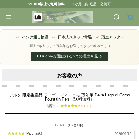
\20,000以上で送料無料
|
1か月以内 返品・交換可
✓
インク通し検品
✓
日本人スタッフ常駐
✓
万全アフター
通販でも安心して万年筆をお迎えできる仕組みづくり
Il Duomoが選ばれる5つの理由を見る
お客様の声
デルタ 限定生産品 ラーゴ・ディ・コモ 万年筆 Delta Lago di Como
Fountain Pen 《送料無料》
総評：
5.0 (1件)
1 / 1ページ（全1件）
Micchan様
2026/01/12