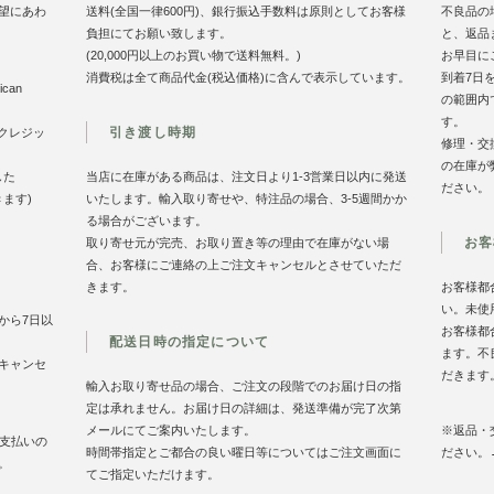
望にあわ
送料(全国一律600円)、銀行振込手数料は原則としてお客様
不良品の
負担にてお願い致します。
と、返品
(20,000円以上のお買い物で送料無料。)
お早目に
消費税は全て商品代金(税込価格)に含んで表示しています。
到着7日
can
の範囲内
す。
引き渡し時期
のクレジッ
修理・交
の在庫が
した
当店に在庫がある商品は、注文日より1-3営業日以内に発送
ださい。
きます)
いたします。輸入取り寄せや、特注品の場合、3-5週間かか
る場合がございます。
お客
取り寄せ元が完売、お取り置き等の理由で在庫がない場
合、お客様にご連絡の上ご注文キャンセルとさせていただ
きます。
お客様都
い。未使
から7日以
お客様都
配送日時の指定について
ます。不
キャンセ
だきます
輸入お取り寄せ品の場合、ご注文の段階でのお届け日の指
定は承れません。お届け日の詳細は、発送準備が完了次第
メールにてご案内いたします。
※返品・
お支払いの
時間帯指定とご都合の良い曜日等についてはご注文画面に
ださい。
。
てご指定いただけます。