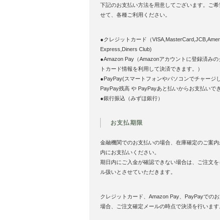
下記のお支払い方法を用意してございます。ご希
せて、各種ご利用ください。
●クレジットカード（VISA,MasterCard,JCB,Ameri
Express,Diners Club)
●Amazon Pay（Amazonアカウントに登録済み
トカード情報を利用して決済できます。）
●PayPay(スマートフォンやパソコンでチャージ
PayPay残高 や PayPayあと払いからお支払いで
●銀行振込（みずほ銀行）
お支払期限
金融機関でのお支払いの場合、在庫確定のご案内
内にお支払いください。
期日内にご入金が確認できない場合は、ご注文を
ル扱いとさせていただきます。
クレジットカード、Amazon Pay、PayPayでの
場合、ご注文確定メールの時点で決済を行います