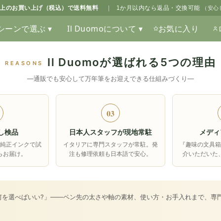
0以上のお買い上げ（税込）で送料無料
|
1か月以内なら返品・交換可能
（安心
シーンで選ぶ ▾
Il Duomoについて ▾
お気に入り
Il Duomoが選ばれる5つの理由
REASONS
―通販でも安心して万年筆をお迎えできる仕組みづくり―
03
し検品
日本人スタッフが現地常駐
メディ
純正インクで試
イタリアに専門スタッフが常駐。発
『趣味の文具
らお届け。
注も修理依頼も日本語で安心。
介いただいた
何を選べばいい?」――ペン先の太さや軸の素材、使い方・お手入れまで、専