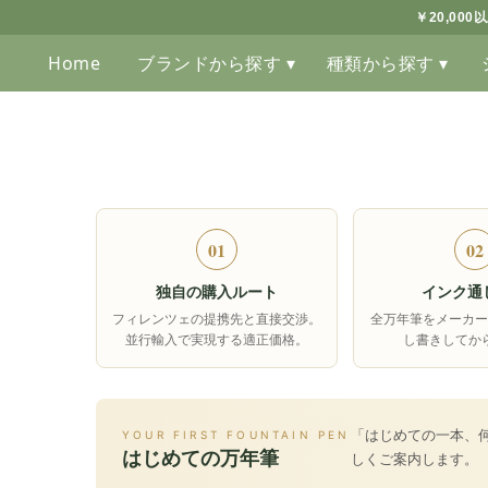
￥20,00
Home
ブランドから探す ▾
種類から探す ▾
01
02
独自の購入ルート
インク通
フィレンツェの提携先と直接交渉。
全万年筆をメーカー
並行輸入で実現する適正価格。
し書きしてか
「はじめての一本、
YOUR FIRST FOUNTAIN PEN
はじめての万年筆
しくご案内します。