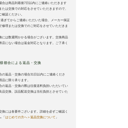
場合は商品到着後7日以内にご連絡いただきます
または交換での対応をさせていただきますので、
ご確認ください。
を過ぎてからご連絡いただいた場合、メーカー保証
で修理または交換でのご対応をさせていただきま
換には数週間かかる場合がございます。交換商品
弊店にない場合は返金対応となります。ご了承く
様都合による返品・交換
合の返品・交換の場合31日以内にご連絡くださ
用品に限り承ります。
合の返品・交換の際は往復送料負担いただいてい
良品交換、誤品配送交換は当社負担とさせていた
。
交換には各要件ございます。詳細を必ずご確認く
→「
はじめての方へ＞返品交換について
」