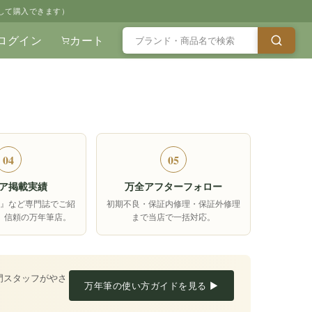
して購入できます）
ログイン
カート
04
05
ア掲載実績
万全アフターフォロー
箱』など専門誌でご紹
初期不良・保証内修理・保証外修理
、信頼の万年筆店。
まで当店で一括対応。
門スタッフがやさ
万年筆の使い方ガイドを見る ▶