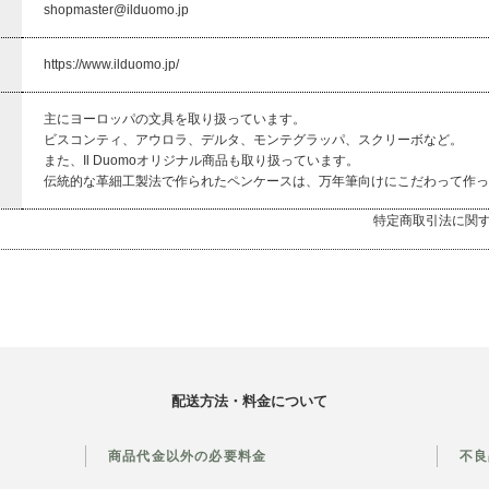
shopmaster@ilduomo.jp
https://www.ilduomo.jp/
主にヨーロッパの文具を取り扱っています。
ビスコンティ、アウロラ、デルタ、モンテグラッパ、スクリーボなど。
また、Il Duomoオリジナル商品も取り扱っています。
伝統的な革細工製法で作られたペンケースは、万年筆向けにこだわって作っ
特定商取引法に関
配送方法・料金について
商品代金以外の必要料金
不良