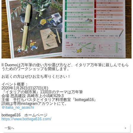
Il Duomoは万年筆の使い方や選び方など、イタリア万年筆に親しんでもら
うためのワークショップを開催します。
お近くの方はぜひお立ち寄りください！
イベント概要：
2020年1月26日(日)27日(月)
『イタリアの朝市展』11回目のテーマは万年筆
会場 思高建設 高崎市上小塙町629-3
主催 手打ちパスタとイタリア料理教室『bottega616』
詳細は専用instagramアカウントにて。
＠italia_no_asaichi
bottega616 ホームページ
https://www.bottega616.com/
一覧へ