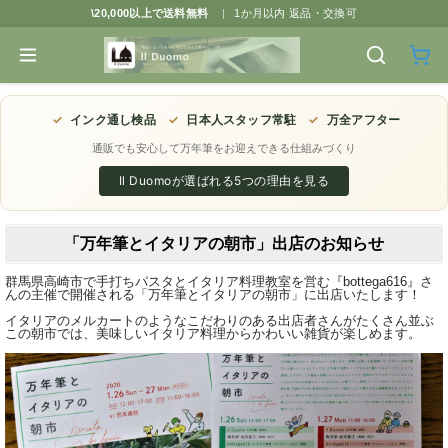
\20,000以上で送料無料
|
1か月以内 返品・交換可
✓
インク通し検品
✓
日本人スタッフ常駐
✓
万全アフター
通販でも安心して万年筆をお迎えできる仕組みづくり
Il Duomoが選ばれる5つの理由を見る
「万年筆とイタリアの朝市」出店のお知らせ
群馬県高崎市で手打ちパスタとイタリア料理教室を営む『bottega616』さ
んの主催で開催される「万年筆とイタリアの朝市」に出店いたします！
イタリアのメルカートのようなこだわりのある出店者さんがたくさん並ぶ
この朝市では、美味しいイタリア料理からかわいい雑貨が楽しめます。