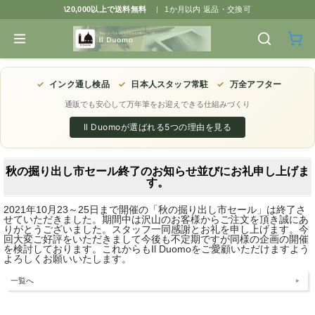
\20,000以上で送料無料
|
1か月以内 返品・交換可
✓
インク通し検品
✓
日本人スタッフ常駐
✓
万全アフター
通販でも安心して万年筆をお迎えできる仕組みづくり
Il Duomoが選ばれる5つの理由を見る
秋の掘り出し市セール終了のお知らせ並びにお礼申し上げま
す。
2021年10月23～25日まで開催の「秋の掘り出し市セール」は終了さ
せていただきました。期間中は沢山のお客様からご注文を頂き誠にあ
りがとうございました。スタッフ一同感謝とお礼を申し上げます。今
回大変ご好評をいただきまして今後も不定期ですが同様の企画の開催
を検討しております。これからもIl Duomoをご愛顧いただけますよう
よろしくお願いいたします。
一覧へ