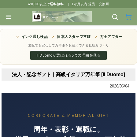
\20,000以上で送料無料
|
1か月以内 返品・交換可
✓
インク通し検品
✓
日本人スタッフ常駐
✓
万全アフター
通販でも安心して万年筆をお迎えできる仕組みづくり
Il Duomoが選ばれる5つの理由を見る
法人・記念ギフト｜高級イタリア万年筆 [Il Duomo]
2026/06/04
CORPORATE & MEMORIAL GIFT
周年・表彰・退職に。